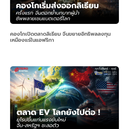
คองโกเปิดตลาดลิเธียม จีนขยายอิทธิพลลงทุน
เหมืองแร่ในแอฟริกา