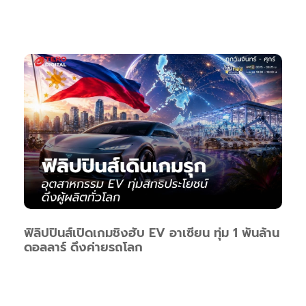
ฟิลิปปินส์เปิดเกมชิงฮับ EV อาเซียน ทุ่ม 1 พันล้าน
ดอลลาร์ ดึงค่ายรถโลก