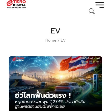
EV
Home
EV
/