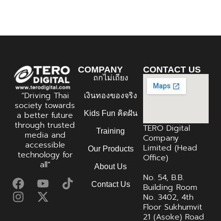
COMPANY
CONTACT US
ถกไม่เถียง
“Driving Thai
เงินทองของจริง
society towards
Kids Fun คิดฝัน
a better future
through trusted
TERO Digital
Training
media and
Company
accessible
Limited (Head
Our Products
technology for
Office)
all”
About Us
No. 54, B.B.
Contact Us
Building Room
No. 3402, 4th
Floor Sukhumvit
21 (Asoke) Road