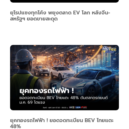
ยุโรปแซงทุกโค้ง พยุงตลาด EV โลก หลังจีน-
สหรัฐฯ ยอดขายสะดุด
ยุคทองรถไฟฟ้า ! ยอดจดทะเบียน BEV ไทยแตะ
48%