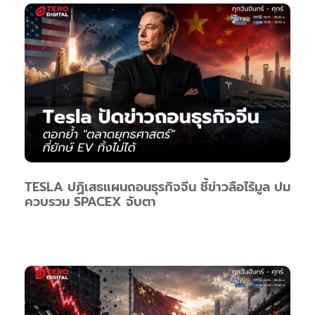
TESLA ปฏิเสธแผนถอนธุรกิจจีน ชี้ข่าวลือไร้มูล ปม
ควบรวม SPACEX จับตา