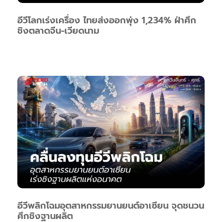
อีวีโลกเร่งเครื่อง ไทยส่งออกพุ่ง 1,234% ฝ่าศึก
ชิงตลาดจีน-เวียดนาม
อีวีพลิกโฉมอุตสาหกรรมยานยนต์อาเซียน จุดชนวน
ศึกชิงฐานผลิต