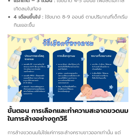
แรกเกิด – 3 เดือน :
ใช้ขนาด 4-5 ออนซ์ เพื่อลดโอกาส
เกิดลมในท้อง
4 เดือนขึ้นไป :
ใช้ขนาด 8-9 ออนซ์ ตามปริมาณที่เด็กเริ่ม
กินเยอะขึ้น
ขั้นตอน การเลือกและทำความสะอาดขวดนม
ในการล้างอย่างถูกวิธี
การล้างขวดนมไม่ใช่แค่การชะล้างคราบขาวออกเท่านั้น แต่