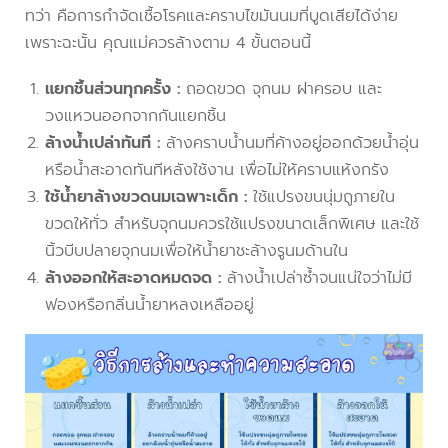
ทว่า คือการกำจัดเชื้อโรคและคราบไขมันนมที่บูดเสียได้ง่าย
เพราะฉะนั้น คุณแม่ควรล้างตาม 4 ขั้นตอนนี้
แยกชิ้นส่วนทุกครั้ง :
ถอดขวด จุกนม ฝาครอบ และ
วงแหวนออกจากกันแยกชิ้น
ล้างน้ำเปล่าทันที :
ล้างคราบน้ำนมที่ค้างอยู่ออกด้วยน้ำอุ่น
หรือน้ำสะอาดทันทีหลังใช้งาน เพื่อไม่ให้คราบแห้งกรัง
ใช้น้ำยาล้างขวดนมเฉพาะเด็ก :
ใช้แปรงขนนุ่มถูภายใน
ขวดให้ทั่ว สำหรับจุกนมควรใช้แปรงขนาดเล็กพิเศษ และใช้
นิ้วบีบปลายจุกนมเพื่อให้น้ำยาชะล้างรูนมด้านใน
ล้างออกให้สะอาดหมดจด :
ล้างน้ำเปล่าซ้ำจนแน่ใจว่าไม่มี
ฟองหรือกลิ่นน้ำยาหลงเหลืออยู่