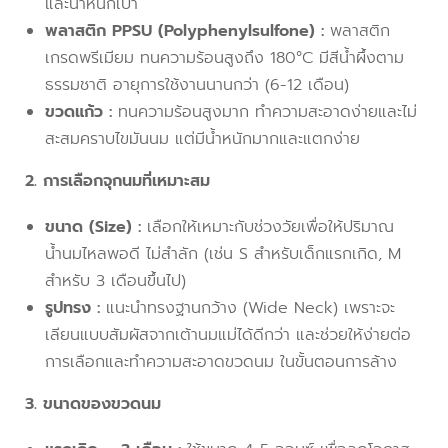
และน้ำหนักเบา
พลาสติก PPSU (Polyphenylsulfone) :
พลาสติก
เกรดพรีเมียม ทนความร้อนสูงถึง 180°C มีสีน้ำผึ้งตาม
ธรรมชาติ อายุการใช้งานนานกว่า (6-12 เดือน)
ขวดแก้ว :
ทนความร้อนสูงมาก ทำความสะอาดง่ายและไม่
สะสมคราบไขมันนม แต่มีน้ำหนักมากและแตกง่าย
2. การเลือกจุกนมที่เหมาะสม
ขนาด (Size)
:
เลือกให้เหมาะกับช่วงวัยเพื่อให้ปริมาณ
น้ำนมไหลพอดี ไม่สำลัก (เช่น S สำหรับเด็กแรกเกิด, M
สำหรับ 3 เดือนขึ้นไป)
รูปทรง :
แนะนำทรงฐานกว้าง (Wide Neck) เพราะจะ
เลียนแบบสัมผัสจากเต้านมแม่ได้ดีกว่า และช่วยให้ง่ายต่อ
การเลือกและทำความสะอาดขวดนม ในขั้นตอนการล้าง
3. ขนาดของขวดนม