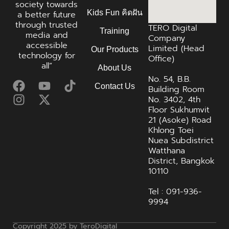
society towards
Kids Fun คิดฝัน
a better future
through trusted
TERO Digital
Training
media and
Company
accessible
Limited (Head
Our Products
technology for
Office)
all”
About Us
No. 54, B.B.
Contact Us
Building Room
No. 3402, 4th
Floor Sukhumvit
21 (Asoke) Road
Khlong Toei
Nuea Subdistrict
Watthana
District, Bangkok
10110
Tel : 091-936-
9994
Copyright 2025 by TeroDigital