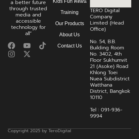
Kids Fun คิดฝัน
a better future
through trusted
TERO Digital
Training
media and
Company
accessible
Limited (Head
Our Products
technology for
Office)
all”
About Us
No. 54, B.B.
Contact Us
Building Room
No. 3402, 4th
Floor Sukhumvit
21 (Asoke) Road
Khlong Toei
Nuea Subdistrict
Watthana
District, Bangkok
10110
Tel : 091-936-
9994
Copyright 2025 by TeroDigital