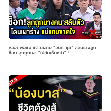
หัวอกพ่อแม่ แตกสลาย “จนท. ชุ่ย” สลับร่างลูก
ช็อก ลูกถูกเผา “ไม่ทันเห็นหน้า” !