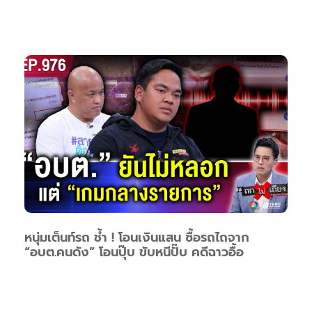
หนุ่มเต็นท์รถ ช้ำ ! โอนเงินแสน ซื้อรถไถจาก
“อบต.คนดัง” โอนปุ๊บ ขับหนีปั๊บ คดีฉาวอื้อ