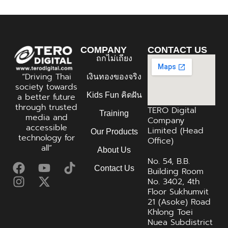
COMPANY
CONTACT US
ถกไม่เถียง
“Driving Thai
เงินทองของจริง
society towards
Kids Fun คิดฝัน
a better future
through trusted
TERO Digital
Training
media and
Company
accessible
Limited (Head
Our Products
technology for
Office)
all”
About Us
No. 54, B.B.
Contact Us
Building Room
No. 3402, 4th
Floor Sukhumvit
21 (Asoke) Road
Khlong Toei
Nuea Subdistrict