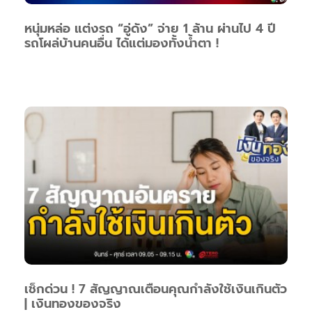
หนุ่มหล่อ แต่งรถ “อู่ดัง” จ่าย 1 ล้าน ผ่านไป 4 ปี
รถโผล่บ้านคนอื่น ได้แต่มองทั้งน้ำตา !
เช็กด่วน ! 7 สัญญาณเตือนคุณกำลังใช้เงินเกินตัว
| เงินทองของจริง