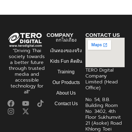
COMPANY
CONTACT US
ถกไม่เถียง
“Driving Thai
เงินทองของจริง
society towards
Kids Fun คิดฝัน
a better future
through trusted
TERO Digital
Training
media and
Company
accessible
Limited (Head
Our Products
technology for
Office)
all”
About Us
No. 54, B.B.
Contact Us
Building Room
No. 3402, 4th
Floor Sukhumvit
21 (Asoke) Road
Khlong Toei