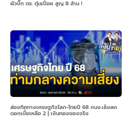
ผัวบิ๊ก ตร. ตุ๋นเปื่อย สูญ 8 ล้าน !
ส่องทิศทางเศรษฐกิจโลก-ไทยปี 68 กนง.เล็งลด
ดอกเบี้ยเหลือ 2 | เงินทองของจริง