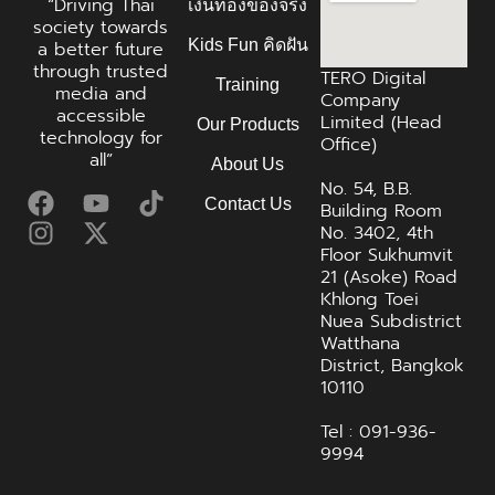
“Driving Thai
เงินทองของจริง
society towards
Kids Fun คิดฝัน
a better future
through trusted
TERO Digital
Training
media and
Company
accessible
Limited (Head
Our Products
technology for
Office)
all”
About Us
No. 54, B.B.
Contact Us
Building Room
No. 3402, 4th
Floor Sukhumvit
21 (Asoke) Road
Khlong Toei
Nuea Subdistrict
Watthana
District, Bangkok
10110
Tel : 091-936-
9994