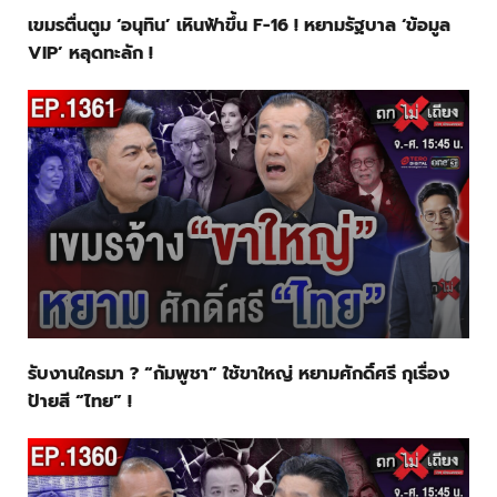
เขมรตื่นตูม ‘อนุทิน’ เหินฟ้าขึ้น F-16 ! หยามรัฐบาล ‘ข้อมูล
VIP’ หลุดทะลัก !
รับงานใครมา ? “กัมพูชา” ใช้ขาใหญ่ หยามศักดิ์ศรี กุเรื่อง
ป้ายสี “ไทย” !