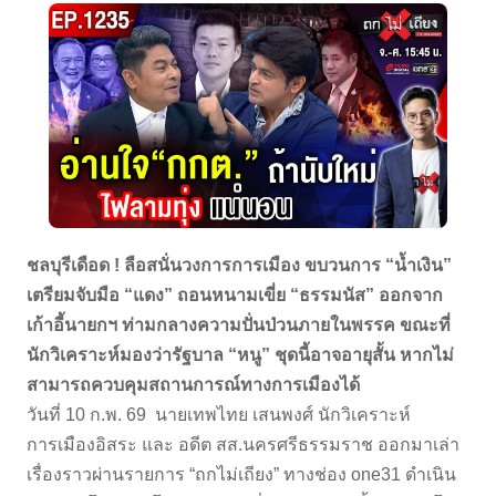
ชลบุรีเดือด ! ลือสนั่นวงการ
การเมือง ขบวนการ “น้ำเงิน”
เตรียมจับมือ “แดง” ถอนหนามเขี่ย “ธรรมนัส” ออกจาก
เก้าอี้นายกฯ ท่ามกลางความปั่นป่วนภายในพรรค ขณะที่
นักวิเคราะห์มองว่ารัฐบาล “หนู” ชุดนี้อาจอายุสั้น หากไม่
สามารถควบคุมสถานการณ์ทางการเมืองได้
วันที่ 10 ก.พ. 69 นายเทพไทย เสนพงศ์ นักวิเคราะห์
การเมืองอิสระ และ อดีต สส.นครศรีธรรมราช ออกมาเล่า
เรื่องราวผ่านรายการ “ถกไม่เถียง” ทางช่อง one31 ดำเนิน