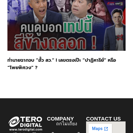
ทำนายฉากจบ “ฮั้ว สว.” ! เลขตรงเป๊ะ “ปาฏิหาริย์” หรือ
“โพยพิศวง” ?
COMPANY
CONTACT US
ถกไม่เถียง