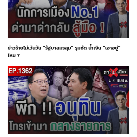
ข่าวร้ายไม่เว้นวัน “รัฐบาลมรสุม” รุมซัด น้ำเงิน “เอาอยู่”
ไหม ?