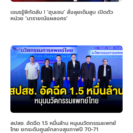
เขมรรู้พิกัดลับ ! ‘ฮุนเซน’ สั่งลุยเต็มสูบ เปิดตัว
หน่วย ‘นารายณ์แผลงศร’
สปสช. อัดฉีด 1.5 หมื่นล้าน หนุนนวัตกรรมแพทย์
ไทย ยกระดับศูนย์กลางสุขภาพปี 70-71