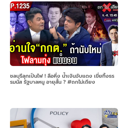
ชลบุรีลุกเป็นไฟ ! ลือหึ่ง น้ำเงินจับแดง เขี่ยทิ้งธร
รมนัส รัฐบาลหนู อายุสั้น ? #ถกไม่เถียง