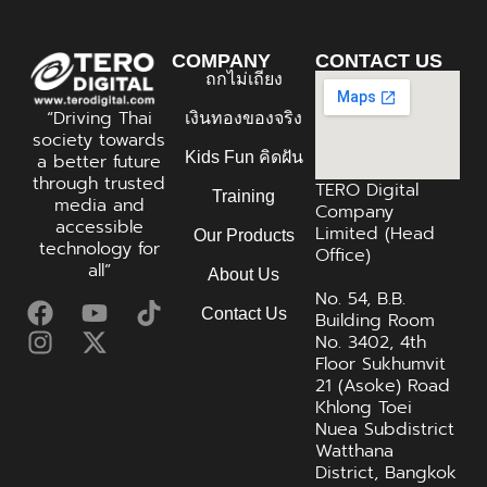
COMPANY
CONTACT US
ถกไม่เถียง
“Driving Thai
เงินทองของจริง
society towards
Kids Fun คิดฝัน
a better future
through trusted
TERO Digital
Training
media and
Company
accessible
Limited (Head
Our Products
technology for
Office)
all”
About Us
No. 54, B.B.
Contact Us
Building Room
No. 3402, 4th
Floor Sukhumvit
21 (Asoke) Road
Khlong Toei
Nuea Subdistrict
Watthana
District, Bangkok