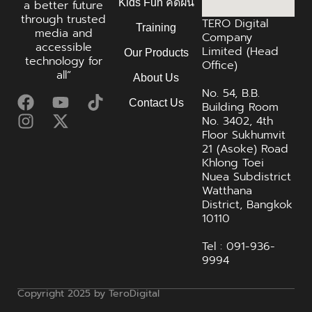
Kids Fun คิดฝัน
a better future
through trusted
TERO Digital
Training
media and
Company
accessible
Limited (Head
Our Products
technology for
Office)
all”
About Us
No. 54, B.B.
Contact Us
Building Room
No. 3402, 4th
Floor Sukhumvit
21 (Asoke) Road
Khlong Toei
Nuea Subdistrict
Watthana
District, Bangkok
10110
Tel : 091-936-
9994
Copyright 2025 by TeroDigital