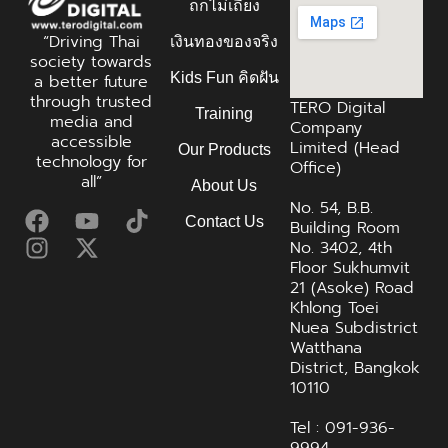
ถกไม่เถียง
“Driving Thai
เงินทองของจริง
society towards
Kids Fun คิดฝัน
a better future
through trusted
TERO Digital
Training
media and
Company
accessible
Limited (Head
Our Products
technology for
Office)
all”
About Us
No. 54, B.B.
Contact Us
Building Room
No. 3402, 4th
Floor Sukhumvit
21 (Asoke) Road
Khlong Toei
Nuea Subdistrict
Watthana
District, Bangkok
10110
Tel : 091-936-