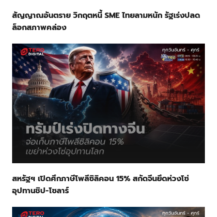
สัญญาณอันตราย วิกฤตหนี้ SME ไทยลามหนัก รัฐเร่งปลด
ล็อกสภาพคล่อง
สหรัฐฯ เปิดศึกภาษีโพลีซิลิคอน 15% สกัดจีนยึดห่วงโซ่
อุปทานชิป-โซลาร์