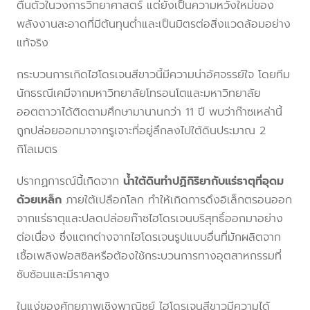
ตื่นตัวในวงการวิทยาศาสตร์ แต่ยังเป็นความหวังใหม่ของ
พลังงานสะอาดที่มีต้นทุนต่ำและเป็นมิตรต่อสิ่งแวดล้อมอย่าง
แท้จริง
กระบวนการเกิดไฮโดรเจนสีขาวนี้มีความน่าอัศจรรย์ใจ โดยทีม
นักธรณีเคมีจากมหาวิทยาลัยโทรอนโตและมหาวิทยาลัย
ออตตาวาได้ติดตามศึกษามานานกว่า 11 ปี พบว่าก๊าซเหล่านี้
ถูกปล่อยออกมาจากรูเจาะที่อยู่ลึกลงไปใต้ดินประมาณ 2
กิโลเมตร
ปรากฏการณ์นี้เกิดจาก
น้ำใต้ดินทำปฏิกิริยากับแร่ธาตุที่อุดม
ด้วยเหล็ก
ภายใต้เปลือกโลก ทำให้เกิดการดึงอิเล็กตรอนออก
จากแร่ธาตุและปลดปล่อยก๊าซไฮโดรเจนบริสุทธิ์ออกมาอย่าง
ต่อเนื่อง ซึ่งแตกต่างจากไฮโดรเจนรูปแบบอื่นที่มักผลิตจาก
เชื้อเพลิงฟอสซิลหรือต้องใช้กระบวนการทางอุตสาหกรรมที่
ซับซ้อนและมีราคาสูง
ในแง่ของศักยภาพเชิงพาณิชย์ ไฮโดรเจนสีขาวมีความได้