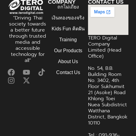
COMPANY
CONTACT US
ถกไม่เถียง
“Driving Thai
เงินทองของจริง
society towards
Kids Fun คิดฝัน
a better future
through trusted
TERO Digital
Training
media and
Company
accessible
Limited (Head
Our Products
technology for
Office)
all”
About Us
No. 54, B.B.
Contact Us
Building Room
No. 3402, 4th
Floor Sukhumvit
21 (Asoke) Road
Khlong Toei
Nuea Subdistrict
Watthana
District, Bangkok
10110
Tel : 091-936-