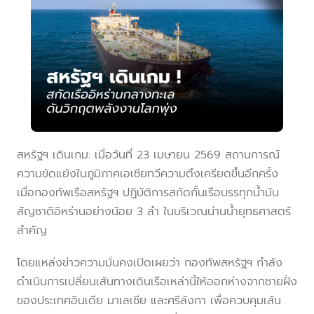
สหรัฐฯ เดินเกม: เมื่อวันที่ 23 เมษายน 2569 สถานการณ์
ความขัดแย้งในภูมิภาคเอเชียทวีความตึงเครียดขึ้นอีกครั้ง
เมื่อกองทัพเรือสหรัฐฯ ปฏิบัติการสกัดกั้นเรือบรรทุกน้ำมัน
สัญชาติอิหร่านอย่างน้อย 3 ลำ ในบริเวณน่านน้ำยุทธศาสตร์
สำคัญ
โดยแหล่งข่าวความมั่นคงเปิดเผยว่า กองทัพสหรัฐฯ กำลัง
ดำเนินการเปลี่ยนเส้นทางเดินเรือเหล่านี้ให้ออกห่างจากชายฝั่ง
ของประเทศอินเดีย มาเลเซีย และศรีลังกา เพื่อควบคุมเส้น