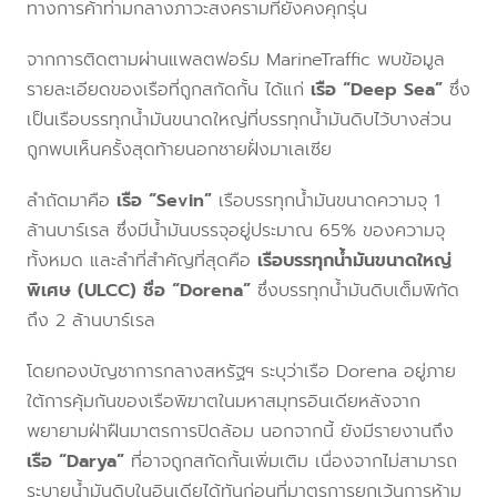
ทางการค้าท่ามกลางภาวะสงครามที่ยังคงคุกรุ่น
จากการติดตามผ่านแพลตฟอร์ม MarineTraffic พบข้อมูล
รายละเอียดของเรือที่ถูกสกัดกั้น ได้แก่
เรือ “Deep Sea”
ซึ่ง
เป็นเรือบรรทุกน้ำมันขนาดใหญ่ที่บรรทุกน้ำมันดิบไว้บางส่วน
ถูกพบเห็นครั้งสุดท้ายนอกชายฝั่งมาเลเซีย
ลำถัดมาคือ
เรือ “Sevin”
เรือบรรทุกน้ำมันขนาดความจุ 1
ล้านบาร์เรล ซึ่งมีน้ำมันบรรจุอยู่ประมาณ 65% ของความจุ
ทั้งหมด และลำที่สำคัญที่สุดคือ
เรือบรรทุกน้ำมันขนาดใหญ่
พิเศษ (ULCC) ชื่อ “Dorena”
ซึ่งบรรทุกน้ำมันดิบเต็มพิกัด
ถึง 2 ล้านบาร์เรล
โดยกองบัญชาการกลางสหรัฐฯ ระบุว่าเรือ Dorena อยู่ภาย
ใต้การคุ้มกันของเรือพิฆาตในมหาสมุทรอินเดียหลังจาก
พยายามฝ่าฝืนมาตรการปิดล้อม นอกจากนี้ ยังมีรายงานถึง
เรือ “Darya”
ที่อาจถูกสกัดกั้นเพิ่มเติม เนื่องจากไม่สามารถ
ระบายน้ำมันดิบในอินเดียได้ทันก่อนที่มาตรการยกเว้นการห้าม