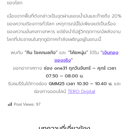
ของโลก
เนื่องจากพื้นที่ดังกล่าวเป็นจุดผ่านของน้ำมันและก๊าซถึง 20%
ของความต้องการทั่วโลก เหตุการณ์นี้ไม่เพียงแต่เป็นเรื่อง
ของความมั่นคงทางทหาร แต่ยังนำไปสู่วิกฤตการณ์พลังงาน
โลกที่ประชาชนในทุกภูมิภาคกำลังเผชิญอยู่ในขณะนี้
พบกับ
“ทิน โชคกมลกิจ”
และ
“โค้ชหนุ่ม”
ได้ใน
“
เงินทอง
ของจริง
”
ออกอากาศทาง
ช่อง one31 ทุกวันจันทร์ – ศุกร์ เวลา
07.50 – 08.00 น.
รับชมรีรันได้ทางช่อง
GMM25 เวลา 10.30 – 10.40 น.
และ
ช่องทางออนไลน์
TERO Digital
Post Views:
97
บทความที่เกี่ยวข้อง