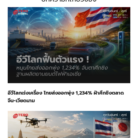
อีวีโลกเร่งเครื่อง ไทยส่งออกพุ่ง 1,234% ฝ่าศึกชิงตลาด
จีน-เวียดนาม