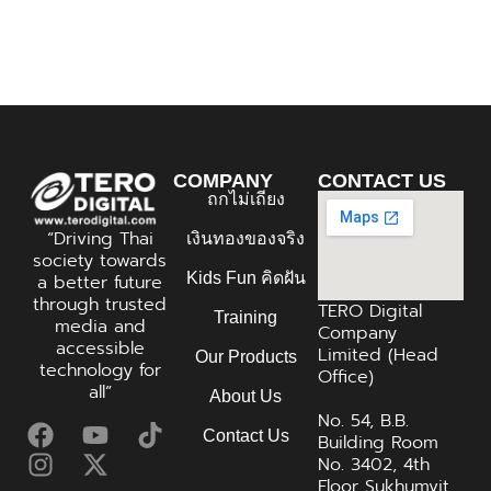
COMPANY
CONTACT US
ถกไม่เถียง
“Driving Thai
เงินทองของจริง
society towards
Kids Fun คิดฝัน
a better future
through trusted
TERO Digital
Training
media and
Company
accessible
Limited (Head
Our Products
technology for
Office)
all”
About Us
No. 54, B.B.
Contact Us
Building Room
No. 3402, 4th
Floor Sukhumvit