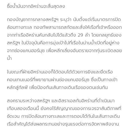
ซื้อน้ำมันจากอิหร่านจะสิ้นสุดลง
กองบัญชาการกลางสหรัฐฯ ระบุว่า นับตั้งแต่เริ่มมาตรการปิด
ล้อมทางทะเล กองทัพสามารถสกัดและสั่งให้เรือที่เข้าหรือออก
จากท่าเรืออิหร่านหันกลับไปได้แล้วถึง 29 ลำ โดยกลยุทธ์ของ
สหรัฐฯ ในปัจจุบันคือการมุ่งเป้าไปที่เรือในน่านน้ำเปิดที่อยู่ห่าง
จากช่องแคบฮอร์มุซ เพื่อหลีกเลี่ยงอันตรายจากทุ่นระเบิดลอย
น้ำ
ในขณะที่ฝ่ายอิหร่านเองก็ได้ตอบโต้ด้วยการยิงและยึดเรือ
คอนเทนเนอร์ที่พยายามผ่านช่องแคบฮอร์มุซ ซึ่งเป็นทางเข้า
หลักสู่กัลฟ์ เพื่อป้องกันเส้นทางเดินเรือของตนเช่นกัน
สงครามระหว่างสหรัฐฯ และอิสราเอลกับอิหร่านที่ดำเนินมา
เกือบสองเดือนนี้ ยังคงไร้สัญญาณของการเจรจาสันติภาพที่
ชัดเจน การปิดล้อมทางทะเลและการตอบโต้กันในเส้นทางเดิน
เรือสำคัญได้ส่งผลกระทบอย่างรุนแรงต่อการจัดหาพลังงาน