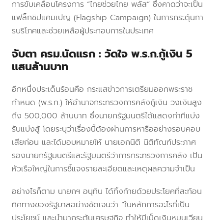
การขับเคลื่อนโครงการ “ไทยช่วยไทย พลัส” ซึ่งคาดว่าจะเป็น
แฟล็กชิปแคมเปญ (Flagship Campaign) ในการกระตุ้นกา
รบริโภคและช่วยเหลือผู้ประกอบการในประเทศ
จับตา ครม.นัดแรก : วัดใจ พ.ร.ก.กู้เงิน 5
แสนล้านบาท
อีกหนึ่งประเด็นร้อนคือ กระแสข่าวการเตรียมออกพระราช
กำหนด (พ.ร.ก.) ให้อำนาจกระทรวงการคลังกู้เงิน วงเงินสูง
ถึง 500,000 ล้านบาท ซึ่งนายกรัฐมนตรีได้แสดงท่าทีแบ่ง
รับแบ่งสู้ โดยระบุว่าเรื่องนี้ต้องผ่านการหารืออย่างรอบคอบ
เสียก่อน และได้มอบหมายให้ นายเอกนิติ นิติทัณฑ์ประภาศ
รองนายกรัฐมนตรีและรัฐมนตรีว่าการกระทรวงการคลัง เป็น
หัวเรือใหญ่ในการชี้แจงรายละเอียดและเหตุผลความจำเป็น
อย่างไรก็ตาม นายกฯ อนุทิน ได้ทิ้งท้ายด้วยประโยคที่สะท้อน
ทิศทางของรัฐบาลอย่างชัดเจนว่า “ในหลักการอะไรที่เป็น
ประโยชน์ และนำมากระตุ้นเศรษฐกิจ ทำให้มีเม็ดเงินหมุนเวียน