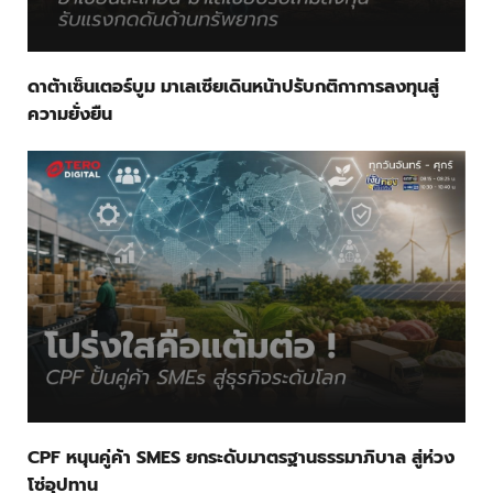
ดาต้าเซ็นเตอร์บูม มาเลเซียเดินหน้าปรับกติกาการลงทุนสู่
ความยั่งยืน
CPF หนุนคู่ค้า SMES ยกระดับมาตรฐานธรรมาภิบาล สู่ห่วง
โซ่อุปทาน