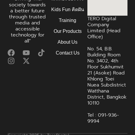
society towards
Kids Fun คิดฝัน
a better future
through trusted
TERO Digital
Training
media and
Company
accessible
Limited (Head
Our Products
technology for
Office)
all”
About Us
No. 54, B.B.
Contact Us
Building Room
No. 3402, 4th
Floor Sukhumvit
21 (Asoke) Road
Khlong Toei
Nuea Subdistrict
Watthana
District, Bangkok
10110
Tel : 091-936-
9994