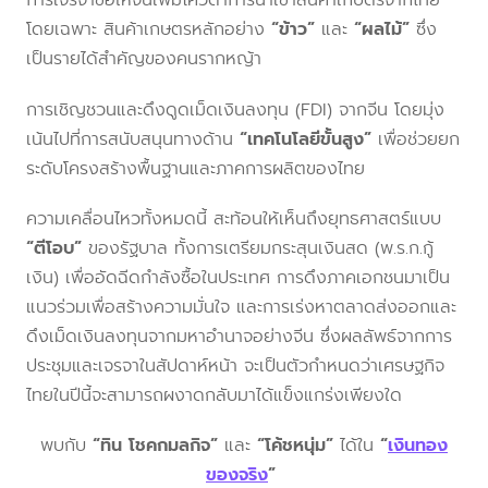
การเจรจาขอให้จีนเพิ่มโควตาการนำเข้าสินค้าเกษตรจากไทย
โดยเฉพาะ สินค้าเกษตรหลักอย่าง
“ข้าว”
และ
“ผลไม้”
ซึ่ง
เป็นรายได้สำคัญของคนรากหญ้า
การเชิญชวนและดึงดูดเม็ดเงินลงทุน (FDI) จากจีน โดยมุ่ง
เน้นไปที่การสนับสนุนทางด้าน
“เทคโนโลยีขั้นสูง”
เพื่อช่วยยก
ระดับโครงสร้างพื้นฐานและภาคการผลิตของไทย
ความเคลื่อนไหวทั้งหมดนี้ สะท้อนให้เห็นถึงยุทธศาสตร์แบบ
“ตีโอบ”
ของรัฐบาล ทั้งการเตรียมกระสุนเงินสด (พ.ร.ก.กู้
เงิน) เพื่ออัดฉีดกำลังซื้อในประเทศ การดึงภาคเอกชนมาเป็น
แนวร่วมเพื่อสร้างความมั่นใจ และการเร่งหาตลาดส่งออกและ
ดึงเม็ดเงินลงทุนจากมหาอำนาจอย่างจีน ซึ่งผลลัพธ์จากการ
ประชุมและเจรจาในสัปดาห์หน้า จะเป็นตัวกำหนดว่าเศรษฐกิจ
ไทยในปีนี้จะสามารถผงาดกลับมาได้แข็งแกร่งเพียงใด
พบกับ
“ทิน โชคกมลกิจ”
และ
“โค้ชหนุ่ม”
ได้ใน
“
เงินทอง
ของจริง
”