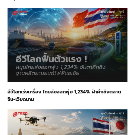
อีวีโลกเร่งเครื่อง ไทยส่งออกพุ่ง 1,234% ฝ่าศึกชิงตลาด
จีน-เวียดนาม