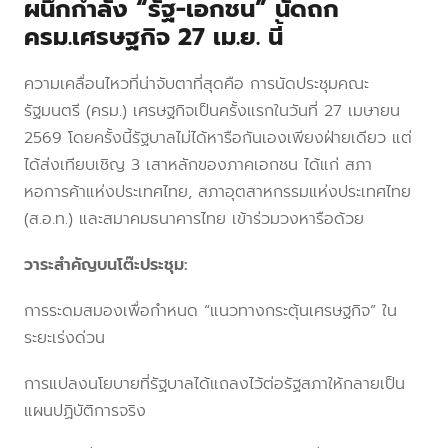
ผนึกกำลัง “รัฐ-เอกชน” นัดถก
ครม.เศรษฐกิจ 27 เม.ย. นี้
ความเคลื่อนไหวที่น่าจับตาที่สุดคือ การนัดประชุมคณะ
รัฐมนตรี (ครม.) เศรษฐกิจเป็นครั้งแรกในวันที่ 27 เมษายน
2569 โดยครั้งนี้รัฐบาลไม่ได้หารือกันเองเพียงฝ่ายเดียว แต่
ได้ส่งเทียบเชิญ 3 เสาหลักของภาคเอกชน ได้แก่ สภา
หอการค้าแห่งประเทศไทย, สภาอุตสาหกรรมแห่งประเทศไทย
(ส.อ.ท.) และสมาคมธนาคารไทย เข้าร่วมวงหารือด้วย
วาระสำคัญบนโต๊ะประชุม:
การระดมสมองเพื่อกำหนด “แนวทางกระตุ้นเศรษฐกิจ” ใน
ระยะเร่งด่วน
การแปลงนโยบายที่รัฐบาลได้แถลงไว้ต่อรัฐสภาให้กลายเป็น
แผนปฏิบัติการจริง