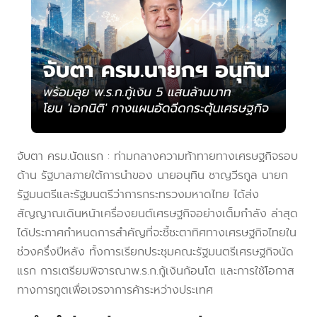
จับตา ครม.นัดแรก : ท่ามกลางความท้าทายทางเศรษฐกิจรอบ
ด้าน รัฐบาลภายใต้การนำของ นายอนุทิน ชาญวีรกูล นายก
รัฐมนตรีและรัฐมนตรีว่าการกระทรวงมหาดไทย ได้ส่ง
สัญญาณเดินหน้าเครื่องยนต์เศรษฐกิจอย่างเต็มกำลัง ล่าสุด
ได้ประกาศกำหนดการสำคัญที่จะชี้ชะตาทิศทางเศรษฐกิจไทยใน
ช่วงครึ่งปีหลัง ทั้งการเรียกประชุมคณะรัฐมนตรีเศรษฐกิจนัด
แรก การเตรียมพิจารณาพ.ร.ก.กู้เงินก้อนโต และการใช้โอกาส
ทางการทูตเพื่อเจรจาการค้าระหว่างประเทศ