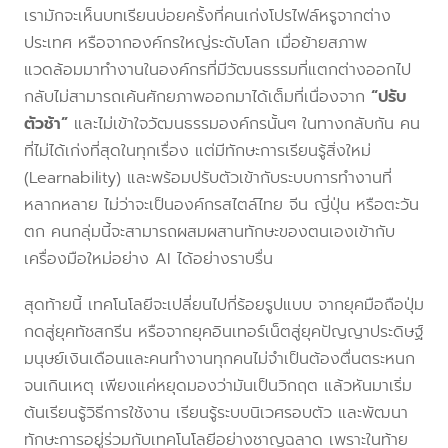
เรามักจะเห็นบทเรียนบ่อยครั้งที่คนเก่งโปรไฟล์หรูจากต่าง
ประเทศ หรือจากองค์กรใหญ่ระดับโลก เมื่อย้ายสภาพ
แวดล้อมมาทำงานในองค์กรที่มีวัฒนธรรมที่แตกต่างออกไป
กลับไม่สามารถเค้นศักยภาพออกมาได้เต็มที่เนื่องจาก
“ปรับ
ตัวช้า”
และไม่เข้าใจวัฒนธรรมองค์กรนั้นๆ ในทางกลับกัน คน
ที่ไม่ได้เก่งที่สุดในทุกเรื่อง แต่มีทักษะการเรียนรู้สิ่งใหม่
(Learnability) และพร้อมปรับตัวเข้ากับระบบการทำงานที่
หลากหลาย ไม่ว่าจะเป็นองค์กรสไตล์ไทย จีน ญี่ปุ่น หรือตะวัน
ตก คนกลุ่มนี้จะสามารถผสมผสานทักษะของตนเองเข้ากับ
เครื่องมือใหม่อย่าง AI ได้อย่างราบรื่น
สุดท้ายนี้ เทคโนโลยีจะเปลี่ยนไปกี่ร้อยรูปแบบ จากยุคมือถือปุ่ม
กดสู่ยุคทัชสกรีน หรือจากยุคอินเทอร์เน็ตสู่ยุคปัญญาประดิษฐ์
มนุษย์เงินเดือนและคนทำงานทุกคนไม่จำเป็นต้องตื่นตระหนก
จนเกินเหตุ เพียงแค่หยุดมองว่ามันเป็นวิกฤต แล้วหันมาเริ่ม
ต้นเรียนรู้วิธีการใช้งาน เรียนรู้ระบบนิเวศรอบตัว และพัฒนา
ทักษะการอยู่ร่วมกับเทคโนโลยีอย่างชาญฉลาด เพราะในท้าย