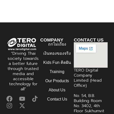
COMPANY
CONTACT US
ถกไม่เถียง
“Driving Thai
เงินทองของจริง
society towards
Kids Fun คิดฝัน
a better future
through trusted
TERO Digital
Training
media and
Company
accessible
Limited (Head
Our Products
technology for
Office)
all”
About Us
No. 54, B.B.
Contact Us
Building Room
No. 3402, 4th
Floor Sukhumvit