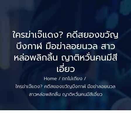
ใครฆ่าเจ๊แดง? คดีสยองขวัญ
บึงกาฬ มือฆ่าลอยนวล สาว
หล่อพลิกลิ้น ญาติหวั่นคนมีสี
เอี่ยว
Home
ถกไม่เถียง
/
/
ใครฆ่าเจ๊แดง? คดีสยองขวัญบึงกาฬ มือฆ่าลอยนวล
สาวหล่อพลิกลิ้น ญาติหวั่นคนมีสีเอี่ยว