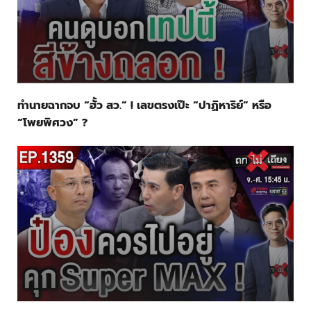
ทำนายฉากจบ “ฮั้ว สว.” ! เลขตรงเป๊ะ “ปาฏิหาริย์” หรือ
“โพยพิศวง” ?