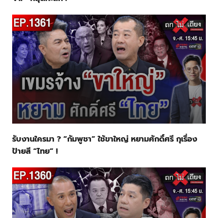
รับงานใครมา ? “กัมพูชา” ใช้ขาใหญ่ หยามศักดิ์ศรี กุเรื่อง
ป้ายสี “ไทย” !