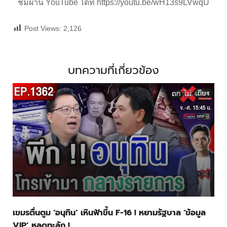
ชมผ่าน YouTube ได้ที่
https://youtu.be/wH13s9LVwqU
Post Views:
2,126
บทความที่เกี่ยวข้อง
เขมรตื่นตูม ‘อนุทิน’ เหินฟ้าขึ้น F-16 ! หยามรัฐบาล ‘ข้อมูล
VIP’ หลุดทะลัก !