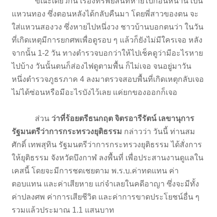
ขณะเดียวกัน เรื่องที่รัพย์สินที่หายไปก่อนหน้านี้ เป็น
แหวนทอง ซึ่งตอนหลังได้กลับคืนมา โดยพี่สาวของตน จะ
ใส่แหวนสองวง ซึ่งหายไปหนึ่งวง ชาวบ้านบอกตนว่า ในวัน
ที่เกิดเหตุมีการยกศพเพื่อดูรอบ ๆ แล้วก็ยังไม่มีใครเจอ หลัง
จากนั้น 1-2 วัน ทางตำรวจบอกว่าให้ไปเช็คดูว่ามีอะไรหาย
ไปบ้าง วันนั้นตนก็ส่องไฟดูตามพื้น ก็ไม่เจอ จนอยู่มาวัน
หนึ่งตำรวจภูธรภาค 4 ลงมาตรวจสอบพื้นที่เกิดเหตุกลับเจอ
ไม่ได้ซ่อนหรือมีอะไรบังไว้เลย แค่ยกของออกก็เจอ
ส่วน
ว่าที่ร้อยตรีธนกฤต จิตรอารีรัตน์ เลขานุการ
รัฐมนตรีว่าการกระทรวงยุติธรรม
กล่าวว่า วันนี้ ท่านสม
ศักดิ์ เทพสุทิน รัฐมนตรีว่าการกระทรวงยุติธรรม ได้สั่งการ
ให้ยุติธรรม จังหวัดบึงกาฬ ลงพื้นที่ เพื่อประสานงานดูแลใน
เคสนี้ โดยจะมีการชดเชยตาม พ.ร.บ.ค่าทดแทน ค่า
ตอบแทน และค่าเสียหาย แก่จำเลยในคดีอาญา ซึ่งจะมีทั้ง
ค่าปลงศพ ค่าการเสียชีวิต และค่าการขาดประโยชน์อื่น ๆ
รวมแล้วประมาณ 1.1 แสนบาท