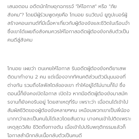
เสนอตอน อดีตนักโทษอุกฉกรรจ์ "ให้โอกาส" หรือ "ภัย
สังคม"? โดยมีผู้ร่วมพูดคุยคือ โกบอย ธนวัฒน์ ยูทูปเบอร์ผู้
สร้างคอนเทนต์ที่มีเนื้อหาเกี่ยวกับผู้ต้องขังและชีวิตในเรือนจำ
ซึ่งเขาได้เผยถึงสังคมควรให้โอกาสอดีตผู้ต้องขังกลับตัวเป็น
คนดีสู่สังคม
โกบอย เผยว่า ตนเคยให้โอกาส รับอดีตผู้ต้องขังคดียาเสพ
ติดมาทำงาน 2 คน แต่เนื่องจากทัศนคติส่วนตัวมีมุมมองที่
ต่างกัน รวมถึงไลฟ์สไตล์ของเขา ทำให้อยู่ได้ไม่นานก็ไป ซึ่ง
ตอนนี้ก็ยังคงเปิดโอกาส เปิดใจ หากมีอดีตผู้ต้องขังมาสมัค
รงานก็ยังคงรับอยู่ โดยสาเหตุที่รับ เพราะว่า เมื่อตนได้เข้าไป
สัมผัสชีวิตของผู้ต้องขังหลายๆคน เหมือนพวกเขาเป็นพี่น้อง
มากกว่าและเป็นคนไม่ได้เลวโดยสันดาน บางคนเข้าไปติดเพราะ
เหตุสุดวิสัย ชีวิตถึงทางตัน เมื่อเข้าไปปรับพฤติกรรมแล้วก็
โอกาสสำนึกกลับเนื้อกลับตัวเป็นคนดี