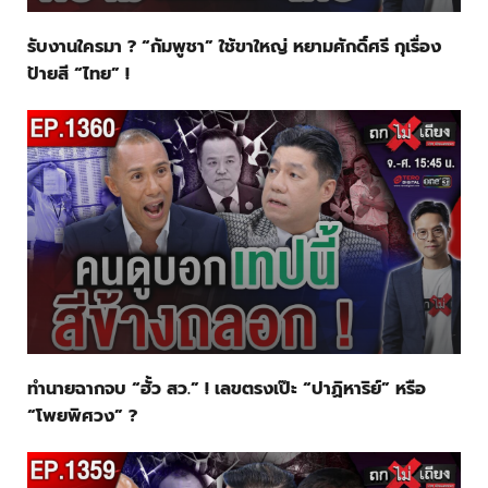
รับงานใครมา ? “กัมพูชา” ใช้ขาใหญ่ หยามศักดิ์ศรี กุเรื่อง
ป้ายสี “ไทย” !
ทำนายฉากจบ “ฮั้ว สว.” ! เลขตรงเป๊ะ “ปาฏิหาริย์” หรือ
“โพยพิศวง” ?