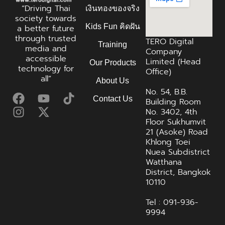
“Driving Thai
เงินทองของจริง
society towards
Kids Fun คิดฝัน
a better future
through trusted
TERO Digital
Training
media and
Company
accessible
Limited (Head
Our Products
technology for
Office)
all”
About Us
No. 54, B.B.
Contact Us
Building Room
No. 3402, 4th
Floor Sukhumvit
21 (Asoke) Road
Khlong Toei
Nuea Subdistrict
Watthana
District, Bangkok
10110
Tel : 091-936-
9994