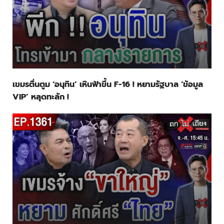
เขมรตื่นตูม ‘อนุทิน’ เหินฟ้าขึ้น F-16 ! หยามรัฐบาล ‘ข้อมูล
VIP’ หลุดทะลัก !