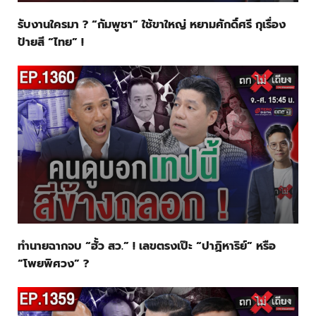
รับงานใครมา ? “กัมพูชา” ใช้ขาใหญ่ หยามศักดิ์ศรี กุเรื่อง
ป้ายสี “ไทย” !
ทำนายฉากจบ “ฮั้ว สว.” ! เลขตรงเป๊ะ “ปาฏิหาริย์” หรือ
“โพยพิศวง” ?