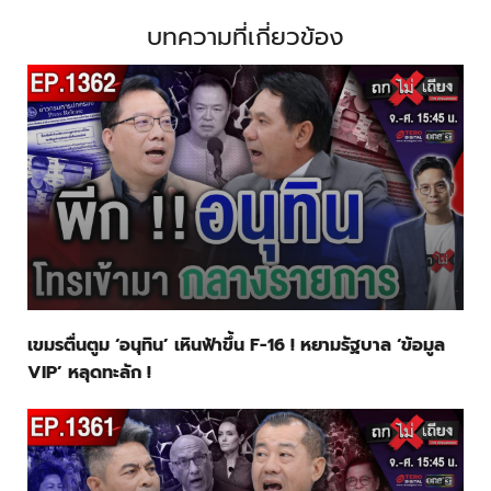
บทความที่เกี่ยวข้อง
เขมรตื่นตูม ‘อนุทิน’ เหินฟ้าขึ้น F-16 ! หยามรัฐบาล ‘ข้อมูล
VIP’ หลุดทะลัก !