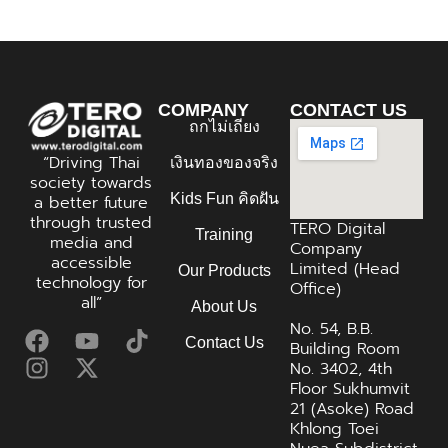
COMPANY
CONTACT US
ถกไม่เถียง
“Driving Thai
เงินทองของจริง
society towards
Kids Fun คิดฝัน
a better future
through trusted
TERO Digital
Training
media and
Company
accessible
Limited (Head
Our Products
technology for
Office)
all”
About Us
No. 54, B.B.
Contact Us
Building Room
No. 3402, 4th
Floor Sukhumvit
21 (Asoke) Road
Khlong Toei