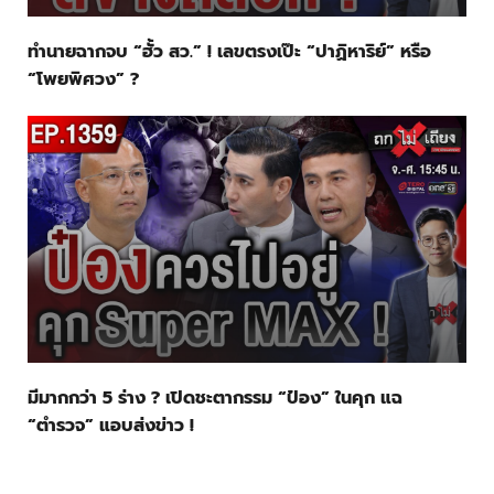
ทำนายฉากจบ “ฮั้ว สว.” ! เลขตรงเป๊ะ “ปาฏิหาริย์” หรือ
“โพยพิศวง” ?
มีมากกว่า 5 ร่าง ? เปิดชะตากรรม “ป๋อง” ในคุก แฉ
“ตำรวจ” แอบส่งข่าว !