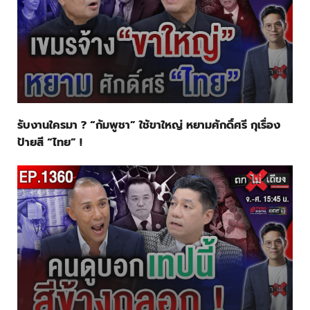
รับงานใครมา ? “กัมพูชา” ใช้ขาใหญ่ หยามศักดิ์ศรี กุเรื่อง
ป้ายสี “ไทย” !