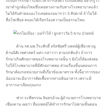
ระบบการรักษา ระยะเวลาการส่งตัว ระบบส่งต่อ อยากรู้ว่า
เขาทำถูกต้องไหมซึ่งเคยทวงถามกับทางโรงพยาบาลแล้ว
ไม่ได้รับคำตอบอะไรเลยตนรอมากว่า 3 สัปดาห์ ถ้าไม่ได้
สื่อโซเชียล ตนจะได้เรียกร้องความเป็นธรรมไหม
ด้าน รศ.นพ.วีระศักดิ์ จรัสชัยศรี แพทย์ผู้เชี่ยวชาญ
ด้านนิติเวชศาสตร์ มศว กล่าวว่า ตามปกติแล้ว ถ้าการ
รักษาเกินศักยภาพของโรงพยาบาลนั้น ๆ ยังไงก็ต้องส่งต่อ
ไปให้โรงพยาบาลที่มีศักยภาพพอ ส่วนเรื่องขั้นนตอนการ
รักษาต้องรอหน่วยงานที่เกี่ยวข้องมาตรวจ ทั้งนี้อาการของ
น้องน่าจะมีอาการติดเชื้อจากทางเดินอาหาร เพราะมี
อาการอาเจียนรุนแรง
ฟาก ระพีพรรณ จันทรอ้วน ผู้อำนวยการโรงพยาบาล
เชียงคาน เผยว่า ทีมแพทย์ได้ทำการรักษาไปตามขั้นตอน