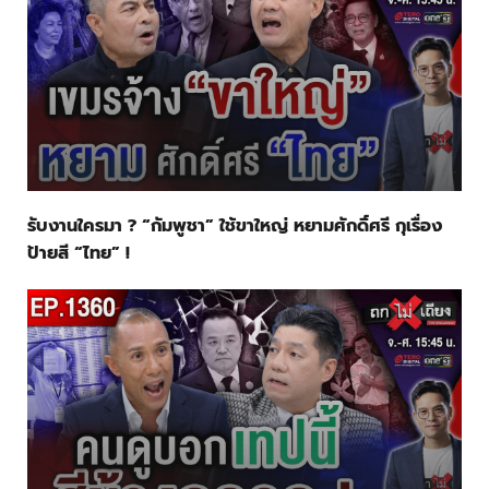
รับงานใครมา ? “กัมพูชา” ใช้ขาใหญ่ หยามศักดิ์ศรี กุเรื่อง
ป้ายสี “ไทย” !