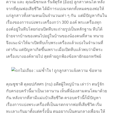
ความ และ คุณณิชกมล รันจัตุรัส (อ้อย) ลูกสาวคนโต หลัง
จากที่คุณพ่อเสียชีวิต ได้มีการแบ่งมรดกทั้งหมดของพ่อให้
แก่ลูกสาวทั้งสามคนเป็นจำนวนเท่า ๆ กัน แต่มีปัญหากันใน
เรื่องของการแบ่งพระเครื่องกว่า 300 องค์ พระเครื่องทุก
องค์อยู่ในหีบโดยก่อนปิดหีบจะถ่ายรูปเป็นหลักฐาน หีบได้
ย้ายจากบ้านของตนไปอยู่ในบ้านของน้องคนที่สาม ทนาย
จึงแนะนำให้มาเปิดหีบเก็บพระเครื่องแล้วแบ่งในจำนวนที่
เท่ากัน แต่ปัญหาเกิดขึ้นเพราะเมื่อเปิดหีบแล้วพบว่ามีพระ
เครื่องบางองค์หายไป สุดท้ายถูกฟ้องข้อหายักยอกทรัพย์
คุณชูชาติ ดุลยปภัสศร (กบ) อดีตผู้ใหญ่บ้าน เล่าว่า ตนรู้จัก
กับครอบครัวนี้มาเป็นเวลานาน เห็นพี่น้องสามคนโตมาด้วย
กัน หลังจากที่สามีแม่แป๋วเสียชีวิต ครอบครัวนี้ก็มีปัญหา
เรื่องการแบ่งพระเครื่องที่เป็นมรดกจากพ่อที่เสียชีวิต เริ่ม
ทะเลาะกันมาตั้งแต่ครั้งนั้น ตนอยากเป็นคนกลางเพื่อจะให้