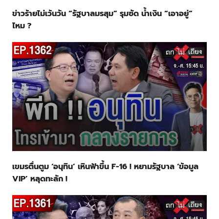
ข่าวร้ายไม่เว้นวัน “รัฐบาลมรสุม” รุมซัด น้ำเงิน “เอาอยู่”
ไหม ?
เขมรตื่นตูม ‘อนุทิน’ เหินฟ้าขึ้น F-16 ! หยามรัฐบาล ‘ข้อมูล
VIP’ หลุดทะลัก !