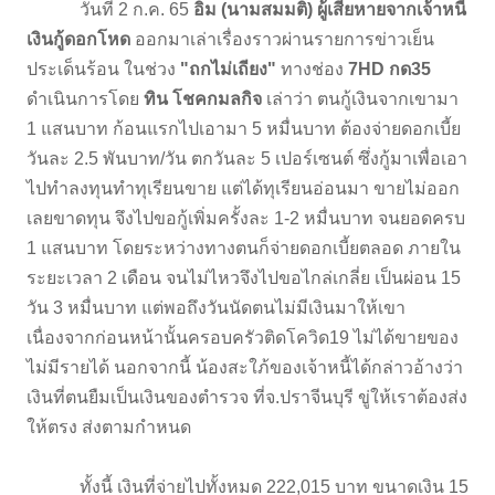
วันที่ 2 ก.ค. 65
อิม (นามสมมติ) ผู้เสียหายจากเจ้าหนี้
เงินกู้ดอกโหด
ออกมาเล่าเรื่องราวผ่านรายการข่าวเย็น
ประเด็นร้อน ในช่วง
"ถกไม่เถียง"
ทางช่อง
7HD กด35
ดำเนินการโดย
ทิน โชคกมลกิจ
เล่าว่า ตนกู้เงินจากเขามา
1 แสนบาท ก้อนแรกไปเอามา 5 หมื่นบาท ต้องจ่ายดอกเบี้ย
วันละ 2.5 พันบาท/วัน ตกวันละ 5 เปอร์เซนต์ ซึ่งกู้มาเพื่อเอา
ไปทำลงทุนทำทุเรียนขาย แต่ได้ทุเรียนอ่อนมา ขายไม่ออก
เลยขาดทุน จึงไปขอกู้เพิ่มครั้งละ 1-2 หมื่นบาท จนยอดครบ
1 แสนบาท โดยระหว่างทางตนก็จ่ายดอกเบี้ยตลอด ภายใน
ระยะเวลา 2 เดือน จนไม่ไหวจึงไปขอไกล่เกลี่ย เป็นผ่อน 15
วัน 3 หมื่นบาท แต่พอถึงวันนัดตนไม่มีเงินมาให้เขา
เนื่องจากก่อนหน้านั้นครอบครัวติดโควิด19 ไม่ได้ขายของ
ไม่มีรายได้ นอกจากนี้ น้องสะใภ้ของเจ้าหนี้ได้กล่าวอ้างว่า
เงินที่ตนยืมเป็นเงินของตำรวจ ที่จ.ปราจีนบุรี ขู่ให้เราต้องส่ง
ให้ตรง ส่งตามกำหนด
ทั้งนี้ เงินที่จ่ายไปทั้งหมด 222,015 บาท ขนาดเงิน 15