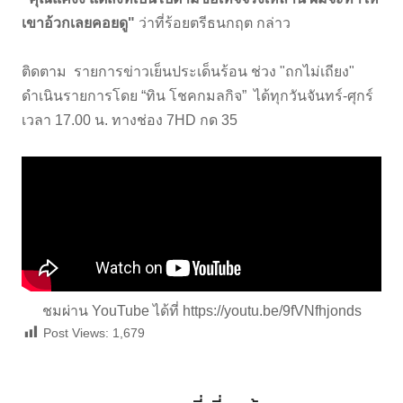
เขาอ้วกเลยคอยดู"
ว่าที่ร้อยตรีธนกฤต กล่าว
ติดตาม รายการข่าวเย็นประเด็นร้อน ช่วง "ถกไม่เถียง"
ดำเนินรายการโดย “ทิน โชคกมลกิจ” ได้ทุกวันจันทร์-ศุกร์
เวลา 17.00 น. ทางช่อง 7HD กด 35
ชมผ่าน YouTube ได้ที่
https://youtu.be/9fVNfhjonds
Post Views:
1,679