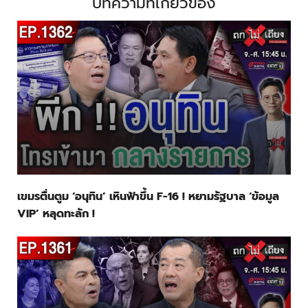
บทความที่เกี่ยวข้อง
เขมรตื่นตูม ‘อนุทิน’ เหินฟ้าขึ้น F-16 ! หยามรัฐบาล ‘ข้อมูล
VIP’ หลุดทะลัก !