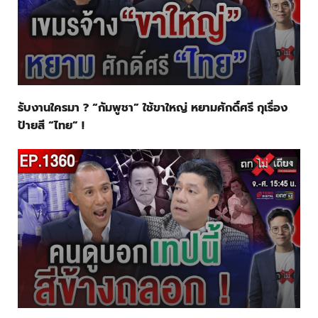
รับงานใครมา ? “กัมพูชา” ใช้ขาใหญ่ หยามศักดิ์ศรี กุเรื่อง
ป้ายสี “ไทย” !