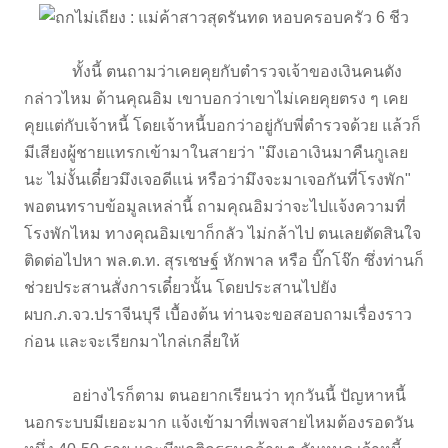
ทั้งนี้ ตนถามว่าเคยคุยกับตำรวจเจ้าของเงินคนดัง
กล่าวไหม ด้านคุณอิม เขาบอกว่าเขาไม่เคยคุยตรง ๆ เคย
คุยแต่กับเจ้าหนี้ โดยเจ้าหนี้บอกว่าอยู่กับพี่ตำรวจด้วย แล้วก็
มีเสียงผู้ชายแทรกเข้ามาในสายว่า "มึงเอาเงินมาคืนกูเลย
นะ ไม่งั้นเดี๋ยวมึงเจอดีแน่ หรือว่ามึงจะมาเจอกันที่โรงพัก"
พอตนทราบข้อมูลเหล่านี้ ถามคุณอิมว่าจะไปแจ้งความที่
โรงพักไหม ทางคุณอิมเขาก็กลัว ไม่กล้าไป ตนเลยตัดสินใจ
ติดต่อไปหา พล.ต.ท. สุรเชษฐ์ หักพาล หรือ บิ๊กโจ๊ก ซึ่งท่านก็
ช่วยประสานสั่งการเดี๋ยวนั้น โดยประสานไปยัง
ผบก.ภ.จว.ปราจีนบุรี เบื้องต้น ท่านจะขอสอบถามเรื่องราว
ก่อน และจะเรียกมาไกล่เกลี่ยให้
อย่างไรก็ตาม ตนอยากเรียนว่า ทุกวันนี้ ปัญหาหนี้
นอกระบบมีเยอะมาก แจ้งเข้ามาที่เพจสายไหมต้องรอดวัน