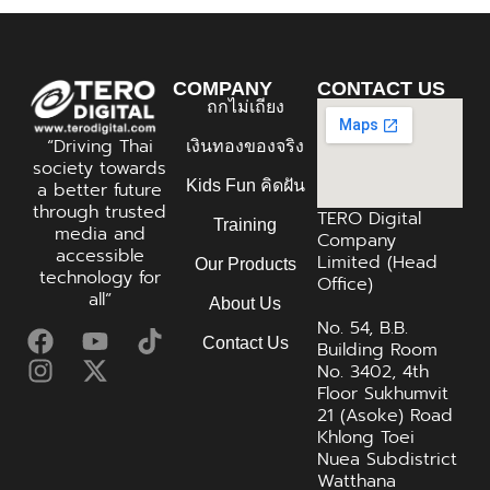
COMPANY
CONTACT US
ถกไม่เถียง
“Driving Thai
เงินทองของจริง
society towards
Kids Fun คิดฝัน
a better future
through trusted
TERO Digital
Training
media and
Company
accessible
Limited (Head
Our Products
technology for
Office)
all”
About Us
No. 54, B.B.
Contact Us
Building Room
No. 3402, 4th
Floor Sukhumvit
21 (Asoke) Road
Khlong Toei
Nuea Subdistrict
Watthana