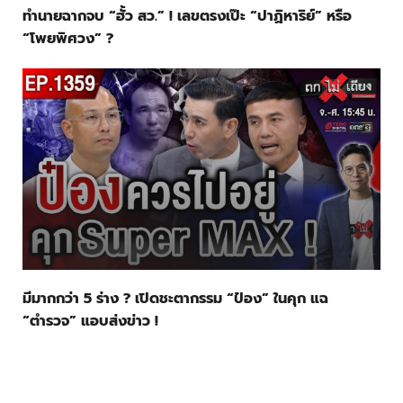
ทำนายฉากจบ “ฮั้ว สว.” ! เลขตรงเป๊ะ “ปาฏิหาริย์” หรือ
“โพยพิศวง” ?
มีมากกว่า 5 ร่าง ? เปิดชะตากรรม “ป๋อง” ในคุก แฉ
“ตำรวจ” แอบส่งข่าว !