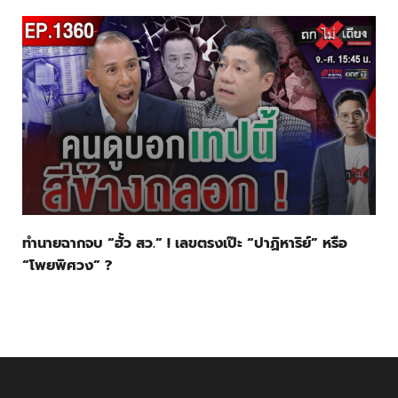
ทำนายฉากจบ “ฮั้ว สว.” ! เลขตรงเป๊ะ “ปาฏิหาริย์” หรือ
“โพยพิศวง” ?