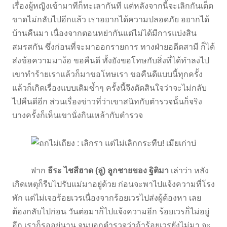
เรื่องผู้หญิงเข้ามาทีก็ทะเลากันที แต่หลังจากนี้จะเลิกกันเด็ด
ขาดไม่กลับไปอีกแล้ว เราอยากได้ความปลอดภัย อยากได้
บ้านคืนมา เนื่องจากตอนหย่ากันแต่ไม่ได้มีการแบ่งสิน
สมรสกัน ซึ่งก่อนที่จะมาออกรายการ ทางฝ่ายอดีตสามี ก็ได้
ส่งข้อความมาง้อ ขอคืนดี ทั้งยังขอโทษกับสิ่งที่ได้ทำลงไป
เขาทำร้ายเราแล้วก็มาขอโทษเรา ขอคืนดีแบบนี้ทุกครั้ง
แล้วก็เกิดเรื่องแบบเดิมซ้ำๆ ครั้งนี้จึงตัดสินใจว่าจะไม่กลับ
ไปคืนดีอีก ส่วนเรื่องข่าวที่ว่าเขาสนิทกับตำรวจนั้นก็จริง
บางครั้งก็เห็นเขานั่งกินเหล้ากับตำรวจ
ฟาก
ธีระ ไชสีฮาด (ลู่) ลูกชายของ ฐิติมา
เล่าว่า หลัง
เกิดเหตุก็รีบไปรับแม่มาอยู่ด้วย ก่อนจะพาไปแจ้งความที่โรง
พัก แต่ไม่เจอร้อยเวรเนื่องจากร้อยเวรไปส่งผู้ต้องหา เลย
ต้องกลับไปก่อน วันต่อมาก็ไปแจ้งความอีก ร้อยเวรก็ไม่อยู่
อีก เราก็รออยู่นาน จนบอกตำรวจว่าถ้าร้อยเวรยังไม่มา จะ