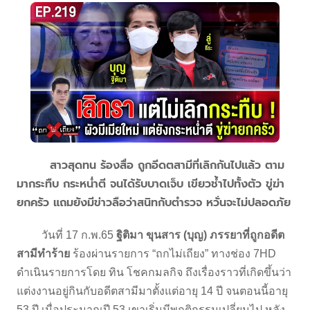
สาวสุดทน ร้องสื่อ ถูกอีดตสามีที่เลิกกันไปแล้ว ตาม
มากระทืบ กระหน่ำตี จนได้รับบาดเจ็บ เขียวช้ำไปทั้งตัว ขู่ฆ่า
ยกครัว แถมยังมีข่าวลือว่าสนิทกับตำรวจ หวั่นจะไม่ปลอดภัย
วันที่ 17 ก.พ.65
ฐิติมา ขุนสาร (บุญ) ภรรยาที่ถูกอดีต
สามีทำร้าย
ร้องผ่านรายการ “ถกไม่เถียง” ทางช่อง 7HD
ดำเนินรายการโดย ทิน โชคกมลกิจ ถึงเรื่องราวที่เกิดขึ้นว่า
แต่งงานอยู่กินกับอดีตสามีมาตั้งแต่อายุ 14 ปี จนตอนนี้อายุ
53 ปี เมื่อประมาณปี 53 เขาเริ่มมีพฤติกรรมเปลี่ยนไป หลัง