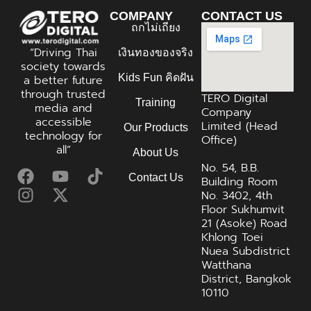
COMPANY
CONTACT US
ถกไม่เถียง
“Driving Thai
เงินทองของจริง
society towards
Kids Fun คิดฝัน
a better future
through trusted
TERO Digital
Training
media and
Company
accessible
Limited (Head
Our Products
technology for
Office)
all”
About Us
No. 54, B.B.
Contact Us
Building Room
No. 3402, 4th
Floor Sukhumvit
21 (Asoke) Road
Khlong Toei
Nuea Subdistrict
Watthana
District, Bangkok
10110