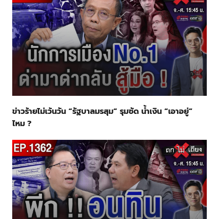
ข่าวร้ายไม่เว้นวัน “รัฐบาลมรสุม” รุมซัด น้ำเงิน “เอาอยู่”
ไหม ?