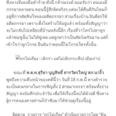
หึงหวงจึงลงมือทำร้าย ทั้งนี้ กล้าณรงค์ ยอมรับว่า ตนเองมี
ภรรยาหลายคน ตอนนี้รู้สึกผิดจริงๆ แต่จะได้คืนดีกันไหมก็
อยู่ที่การตัดสินใจของอดีตภรรยา ส่วนเรื่องบ้าน ยินดียกให้
อดีตภรรยา เพราะตั้งใจสร้างให้อยู่แล้ว พร้อมทั้งสัญญาว่า
จะไม่กลับไปเหยียบที่บ้านหลังนี้อีก เรื่องที่ว่าโทรไปหาลูก
แล้วข่มขู่นั้น ไม่ได้ขู่เลย แต่ลูกด่าว่าเป็นสัตว์เดรัจฉาน แต่ก็
เข้าใจว่าลูกโกรธ ยืนยันว่าตอนนี้ไม่โกรธใครทั้งนั้น
ขณะที่
พ.ต.ท.สุริยา บุญสิทธิ์ สารวัตรใหญ่ สภ.นางิ้ว
พูดถึงความคืบหน้าของคดีนี้ว่า วันที่ 18 ก.พ.นี้ ทางตำรวจ
จะเป็นคนกลางในการเชิญทั้ง 2 ฝ่ายมาเจรจา พร้อมทั้งร่าง
สัญญา ลงบันทึกประจำวัน เพื่อให้เรื่องนี้จบได้ด้วยดี ซึ่งทาง
ผู้การหนองคายท่านก็กำชับมาให้ช่วยดูเรื่องนี้อยู่
ติดตาม รายการ “ถกไม่เถียง” ดำเนินรายการโดย “ทิน