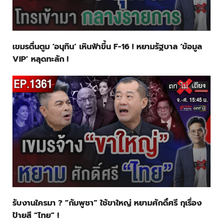
เขมรตื่นตูม ‘อนุทิน’ เหินฟ้าขึ้น F-16 ! หยามรัฐบาล ‘ข้อมูล
VIP’ หลุดทะลัก !
รับงานใครมา ? “กัมพูชา” ใช้ขาใหญ่ หยามศักดิ์ศรี กุเรื่อง
ป้ายสี “ไทย” !