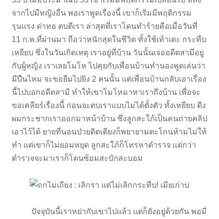
จากไปมีหญิงอื่น พอเราพูดเรื่องนี้ เขาก็เริ่มมีพฤติกรรม
รุนแรง ด่าทอ ตบตีเรา ล่าสุดที่เราโดนทำร้ายคือเมื่อวันที่
11 ก.พ.ที่ผ่านมา ถือว่าหนักสุดในชีวิต ทั้งใช้เท้าเตะ กระทืบ
เหยียบ ซึ่งในวันเกิดเหตุ เราอยู่ที่บ้าน วันนั้นเจออดีตสามีอยู่
กับผู้หญิง เราเลยโมโห ไปคุยกับเพื่อนบ้านทำนองพูดเล่นว่า
มีปืนไหม จะขอยืมไปยิง 2 คนนั้น แต่เพื่อนบ้านกลับเอาเรื่อง
นี้ไปบอกอดีตสามี ทำให้เขาโมโหมาหาเราถึงบ้าน เพื่อจะ
ขอเคลียร์เรื่องนี้ ก่อนจะตบเราแบบไม่ได้ตั้งตัว ทั้งเหยียบ ดึง
ผมกระชากเราออกมาหน้าบ้าน ซึ่งลูกสะใภ้เป็นคนถ่ายคลิป
เอาไว้ได้ ยายที่นอนป่วยติดเตียงก็พยายามตะโกนห้ามไม่ให้
ทำ แต่เขาก็ไม่ยอมหยุด ลูกสะใภ้ก็โทรหาตำรวจ แต่กว่า
ตำรวจจะมาเราก็โดนซ้อมสะบักสะบอม
ปัจจุบันนี้เราหย่ากับเขาไปแล้ว แต่ก็ยังอยู่ด้วยกัน พอมี