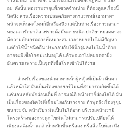
จำหน่ายมาเกี่ยวข้อง มันก็จะเป็นเรื่องของกฎหมาย และ
อย. ดังนั้น พอเราบรรจุแพ็กขวดจำหน่าย ก็ต้องดูแลเรื่องนี้
นิดนึง ส่วนเรื่องความปลอดภัยทางกาแรพทย์ เอามาทา
หน้าจะเห็นผลไหมก็อีกเรื่องนึง แต่เป็นห่วงเรื่องการเอามา
หยอดตารักษาต้อ เพราะต้อมีหลายชนิด ปกติยาหยอดตาจะ
มีความเป็นกรดด่างที่เหมาะสม เวลาหยอดไปไม่มีปัญหา
แต่ถ้าใช้น้ำชนิดอื่น ประกอบกับใช้นิ้วจุ่มลงไปในน้ำด้วย
อาจจะมีเชื้อโรคปะปนอยู่ได้ แล้วพอเอาไปหยอดตายิ่ง
อันตราย เพราะเป็นจุดที่เชื้อโรคเข้าไปได้ง่าย
สำหรับเรื่องของนำมาทาหน้าผู้หญิงที่เป็นฝ้า ตื่นมา
แล้วหน้าใส มันเป็นเรื่องของฮอร์โมนที่สามารถเกิดขึ้นได้
แค่นอนหลับพักผ่อนเต็มที่ อารมณ์ดี หน้าเราก็ผ่องใสได้ มัน
เป็นเรื่องของจิตใจที่เชื่อมโยงกับร่างกาย ถ้าพูดถึงเรื่องรูขุม
ขนกระชับ หน้าเรียว มันเป็นไปได้ยาก บริเวณหน้าเรามี
โครงสร้างของกระดูก ไขมัน ไม่สามารถปรับเปลี่ยนได้
เพียงแค่ฉีดน้ำ แต่ถ้าน้ำหนักขึ้นหรือลง หรือฉีดโบท็อก ถึง