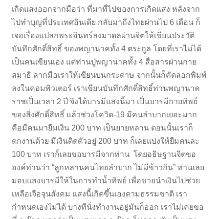
เกิดแสงออกจากมือว่า ที่มาที่ไปของการเกิดแสง หลังจาก
ไปทำบุญที่ประเทศอินเดีย กลับมาถึงไทยผ่านไป 6 เดือน ก็
เจอเรื่องแปลกพระอินทร์ลงมาดลผ่านจิตให้เขียนประวัติ
บันทึกศักดิ์สิทธิ์ ของพญานาคทั้ง 4 ตระกูล โดยที่เราไม่ได้
เป็นคนเขียนเอง แต่ท่านปู่พญานาคทั้ง 4 สื่อสารผ่านกาย
สมาธิ ลากมือเราให้เขียนบนกระดาษ จากนั้นก็คัดลอกพิมพ์
ลงในคอมพิวเตอร์ เราเขียนบันทึกศักดิ์สิทธิ์ท่านพญานาค
ราชเป็นเวลา 2 ปี จึงได้บารมีแสงนี้มา เป็นบารมีกายทิพย์
ของสิ่งศักดิ์สิทธิ์ แล้วช่วงโควิด-19 มีคนลำบากเยอะมาก
คือมีคนมายืมเงิน 200 บาท เป็นยายหลาน ตอนนั้นเราก็
ตกงานด้วย มีเงินติดตัวอยู่ 200 บาท ก็เลยแบ่งให้ยืมคนละ
100 บาท เราก็เลยขอบารมีจากท่าน โดยอธิษฐานจิตขอ
องค์ท่านว่า “ลูกหลานคนไทยลำบาก ไม่มีข้าวกิน” ท่านเลย
มอบแสงบารมีให้ในการทำน้ำทิพย์ เพื่อขายนำเงินไปช่วย
เหลือเจือจุนสังคม แสงนี้เกิดขึ้นเองตามธรรมชาติ เรา
กำหนดเองไม่ได้ บางทีนั่งทำงานอยู่มันก็ออก เราไม่เคยขอ