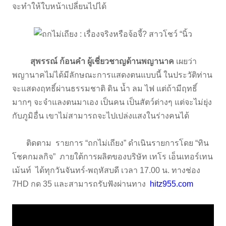
จะทำให้ใบหน้าเปลี่ยนไปได้
สุพรรณ์ ก้อนคำ ผู้เชี่ยวชาญด้านพญานาค
เผยว่า
พญานาคไม่ได้มีลักษณะการแสดงตนแบบนี้ ในประวัติท่าน
จะแสดงฤทธิ์ผ่านธรรมชาติ ดิน น้ำ ลม ไฟ แต่ถ้ามีฤทธิ์
มากๆ จะจำแลงตนมาเอง เป็นคน เป็นสัตว์ต่างๆ แต่จะไม่ยุ่ง
กับภูมิอื่น เขาไม่สามารถจะไปเปล่งแสงในร่างคนได้
ติดตาม รายการ “ถกไม่เถียง” ดำเนินรายการโดย “ทิน
โชคกมลกิจ” ภายใต้การผลิตของบริษัท เทโร เอ็นเทอร์เทน
เม้นท์ ได้ทุกวันจันทร์-พฤหัสบดี เวลา 17.00 น. ทางช่อง
7HD กด 35 และสามารถรับฟังผ่านทาง
hitz955.com