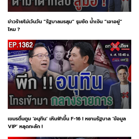
ข่าวร้ายไม่เว้นวัน “รัฐบาลมรสุม” รุมซัด น้ำเงิน “เอาอยู่”
ไหม ?
เขมรตื่นตูม ‘อนุทิน’ เหินฟ้าขึ้น F-16 ! หยามรัฐบาล ‘ข้อมูล
VIP’ หลุดทะลัก !