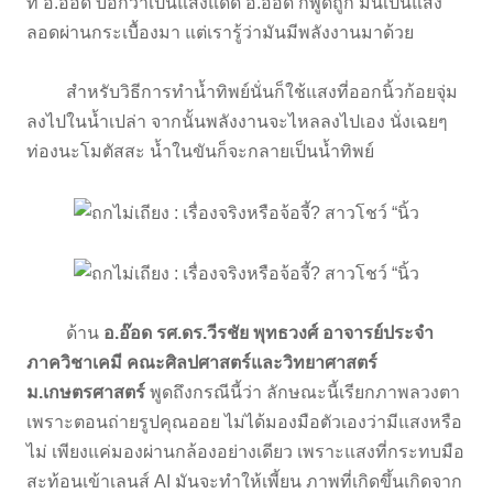
ที่ อ.อ๊อด บอกว่าเป็นแสงแดด อ.อ๊อด ก็พูดถูก มันเป็นแสง
ลอดผ่านกระเบื้องมา แต่เรารู้ว่ามันมีพลังงานมาด้วย
สำหรับวิธีการทำน้ำทิพย์นั่นก็ใช้แสงที่ออกนิ้วก้อยจุ่ม
ลงไปในน้ำเปล่า จากนั้นพลังงานจะไหลลงไปเอง นั่งเฉยๆ
ท่องนะโมตัสสะ น้ำในขันก็จะกลายเป็นน้ำทิพย์
ด้าน
อ.อ๊อด รศ.ดร.วีรชัย พุทธวงศ์ อาจารย์ประจำ
ภาควิชาเคมี คณะศิลปศาสตร์และวิทยาศาสตร์
ม.เกษตรศาสตร์
พูดถึงกรณีนี้ว่า ลักษณะนี้เรียกภาพลวงตา
เพราะตอนถ่ายรูปคุณออย ไม่ได้มองมือตัวเองว่ามีแสงหรือ
ไม่ เพียงแค่มองผ่านกล้องอย่างเดียว เพราะแสงที่กระทบมือ
สะท้อนเข้าเลนส์ AI มันจะทำให้เพี้ยน ภาพที่เกิดขึ้นเกิดจาก