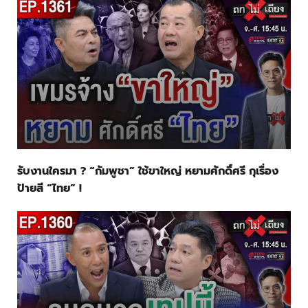
รับงานใครมา ? “กัมพูชา” ใช้ขาใหญ่ หยามศักดิ์ศรี กุเรื่อง
ป้ายสี “ไทย” !