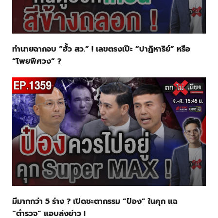
ทำนายฉากจบ “ฮั้ว สว.” ! เลขตรงเป๊ะ “ปาฏิหาริย์” หรือ
“โพยพิศวง” ?
มีมากกว่า 5 ร่าง ? เปิดชะตากรรม “ป๋อง” ในคุก แฉ
“ตำรวจ” แอบส่งข่าว !