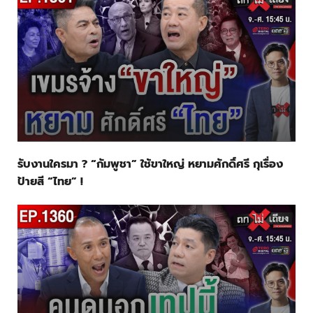
รับงานใครมา ? “กัมพูชา” ใช้ขาใหญ่ หยามศักดิ์ศรี กุเรื่อง
ป้ายสี “ไทย” !