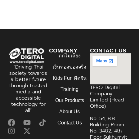
COMPANY
CONTACT US
ถกไม่เถียง
“Driving Thai
เงินทองของจริง
society towards
Kids Fun คิดฝัน
a better future
through trusted
TERO Digital
Training
media and
Company
accessible
Limited (Head
Our Products
technology for
Office)
all”
About Us
No. 54, B.B.
Contact Us
Building Room
No. 3402, 4th
Floor Sukhumvit