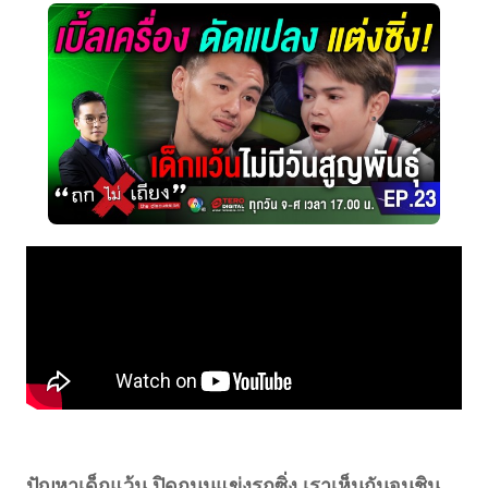
ปัญหาเด็กแว้น ปิดถนนแข่งรถซิ่ง เราเห็นกันจนชิน