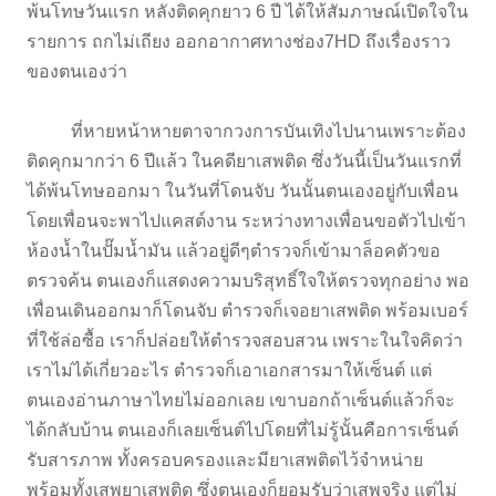
พ้นโทษวันแรก หลังติดคุกยาว 6 ปี ได้ให้สัมภาษณ์เปิดใจใน
รายการ ถกไม่เถียง ออกอากาศทางช่อง7HD ถึงเรื่องราว
ของตนเองว่า
ที่หายหน้าหายตาจากวงการบันเทิงไปนานเพราะต้อง
ติดคุกมากว่า 6 ปีแล้ว ในคดียาเสพติด ซึ่งวันนี้เป็นวันแรกที่
ได้พ้นโทษออกมา ในวันที่โดนจับ วันนั้นตนเองอยู่กับเพื่อน
โดยเพื่อนจะพาไปแคสต์งาน ระหว่างทางเพื่อนขอตัวไปเข้า
ห้องน้ำในปั๊มน้ำมัน แล้วอยู่ดีๆตำรวจก็เข้ามาล็อคตัวขอ
ตรวจค้น ตนเองก็แสดงความบริสุทธิ์ใจให้ตรวจทุกอย่าง พอ
เพื่อนเดินออกมาก็โดนจับ ตำรวจก็เจอยาเสพติด พร้อมเบอร์
ที่ใช้ล่อซื้อ เราก็ปล่อยให้ตำรวจสอบสวน เพราะในใจคิดว่า
เราไม่ได้เกี่ยวอะไร ตำรวจก็เอาเอกสารมาให้เซ็นต์ แต่
ตนเองอ่านภาษาไทยไม่ออกเลย เขาบอกถ้าเซ็นต์แล้วก็จะ
ได้กลับบ้าน ตนเองก็เลยเซ็นต์ไปโดยที่ไม่รู้นั้นคือการเซ็นต์
รับสารภาพ ทั้งครอบครองและมียาเสพติดไว้จำหน่าย
พร้อมทั้งเสพยาเสพติด ซึ่งตนเองก็ยอมรับว่าเสพจริง แต่ไม่