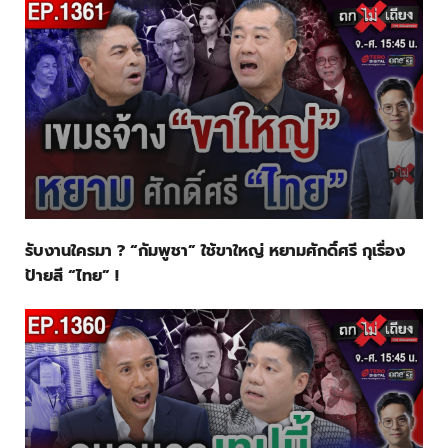
รับงานใครมา ? “กัมพูชา” ใช้ขาใหญ่ หยามศักดิ์ศรี กุเรื่อง
ป้ายสี “ไทย” !