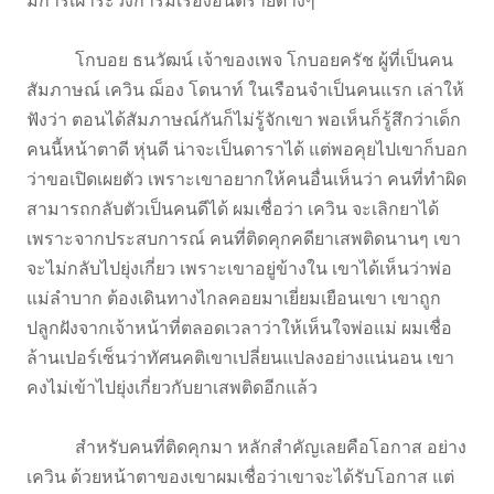
มีการเฝ้าระวังการมีเรื่องอันตรายต่างๆ
โกบอย ธนวัฒน์ เจ้าของเพจ โกบอยครัช ผู้ที่เป็นคน
สัมภาษณ์ เควิน ฌ็อง โดนาท์ ในเรือนจำเป็นคนแรก เล่าให้
ฟังว่า ตอนได้สัมภาษณ์กันก็ไม่รู้จักเขา พอเห็นก็รู้สึกว่าเด็ก
คนนี้หน้าตาดี หุ่นดี น่าจะเป็นดาราได้ แต่พอคุยไปเขาก็บอก
ว่าขอเปิดเผยตัว เพราะเขาอยากให้คนอื่นเห็นว่า คนที่ทำผิด
สามารถกลับตัวเป็นคนดีได้ ผมเชื่อว่า เควิน จะเลิกยาได้
เพราะจากประสบการณ์ คนที่ติดคุกคดียาเสพติดนานๆ เขา
จะไม่กลับไปยุ่งเกี่ยว เพราะเขาอยู่ข้างใน เขาได้เห็นว่าพ่อ
แม่ลำบาก ต้องเดินทางไกลคอยมาเยี่ยมเยือนเขา เขาถูก
ปลูกฝังจากเจ้าหน้าที่ตลอดเวลาว่าให้เห็นใจพ่อแม่ ผมเชื่อ
ล้านเปอร์เซ็นว่าทัศนคติเขาเปลี่ยนแปลงอย่างแน่นอน เขา
คงไม่เข้าไปยุ่งเกี่ยวกับยาเสพติดอีกแล้ว
สำหรับคนที่ติดคุกมา หลักสำคัญเลยคือโอกาส อย่าง
เควิน ด้วยหน้าตาของเขาผมเชื่อว่าเขาจะได้รับโอกาส แต่