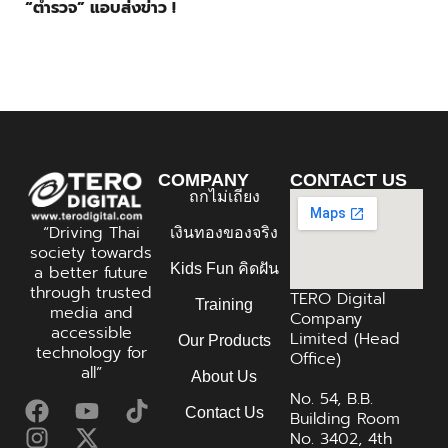
“ตำรวจ” แอบส่งข่าว !
COMPANY
CONTACT US
ถกไม่เถียง
“Driving Thai
เงินทองของจริง
society towards
Kids Fun คิดฝัน
a better future
through trusted
TERO Digital
Training
media and
Company
accessible
Limited (Head
Our Products
technology for
Office)
all”
About Us
No. 54, B.B.
Contact Us
Building Room
No. 3402, 4th