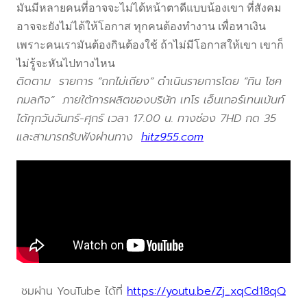
มันมีหลายคนที่อาจจะไม่ได้หน้าตาดีแบบน้องเขา ที่สังคม
อาจจะยังไม่ได้ให้โอกาส ทุกคนต้องทำงาน เพื่อหาเงิน
เพราะคนเรามันต้องกินต้องใช้ ถ้าไม่มีโอกาสให้เขา เขาก็
ไม่รู้จะหันไปทางไหน
ติดตาม รายการ “ถกไม่เถียง” ดำเนินรายการโดย “ทิน โชค
กมลกิจ” ภายใต้การผลิตของบริษัท เทโร เอ็นเทอร์เทนเม้นท์
ได้ทุกวันจันทร์-ศุกร์ เวลา 17.00 น. ทางช่อง 7HD กด 35
และสามารถรับฟังผ่านทาง
hitz955.com
ชมผ่าน YouTube ได้ที่
https://youtu.be/Zj_xqCd18qQ