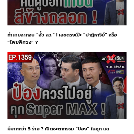
ทำนายฉากจบ “ฮั้ว สว.” ! เลขตรงเป๊ะ “ปาฏิหาริย์” หรือ
“โพยพิศวง” ?
มีมากกว่า 5 ร่าง ? เปิดชะตากรรม “ป๋อง” ในคุก แฉ