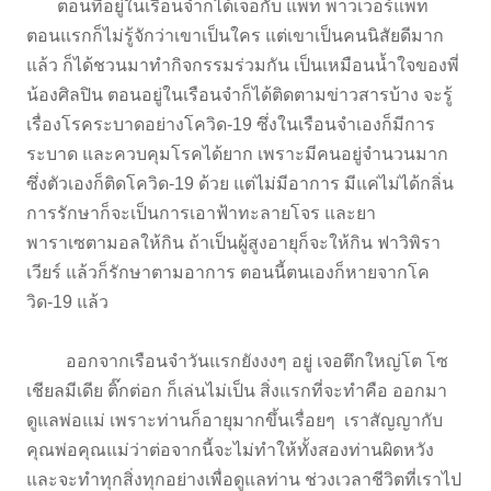
ตอนที่อยู่ในเรือนจำก็ได้เจอกับ แพท พาวเวอร์แพท
ตอนแรกก็ไม่รู้จักว่าเขาเป็นใคร แต่เขาเป็นคนนิสัยดีมาก
แล้ว ก็ได้ชวนมาทำกิจกรรมร่วมกัน เป็นเหมือนน้ำใจของพี่
น้องศิลปิน ตอนอยู่ในเรือนจำก็ได้ติดตามข่าวสารบ้าง จะรู้
เรื่องโรคระบาดอย่างโควิด-19 ซึ่งในเรือนจำเองก็มีการ
ระบาด และควบคุมโรคได้ยาก เพราะมีคนอยู่จำนวนมาก
ซึ่งตัวเองก็ติดโควิด-19 ด้วย แต่ไม่มีอาการ มีแค่ไม่ได้กลิ่น
การรักษาก็จะเป็นการเอาฟ้าทะลายโจร และยา
พาราเซตามอลให้กิน ถ้าเป็นผู้สูงอายุก็จะให้กิน ฟาวิพิรา
เวียร์ แล้วก็รักษาตามอาการ ตอนนี้ตนเองก็หายจากโค
วิด-19 แล้ว
ออกจากเรือนจำวันแรกยังงงๆ อยู่ เจอตึกใหญ่โต โซ
เชียลมีเดีย ติ๊กต่อก ก็เล่นไม่เป็น สิ่งแรกที่จะทำคือ ออกมา
ดูแลพ่อแม่ เพราะท่านก็อายุมากขึ้นเรื่อยๆ เราสัญญากับ
คุณพ่อคุณแม่ว่าต่อจากนี้จะไม่ทำให้ทั้งสองท่านผิดหวัง
และจะทำทุกสิ่งทุกอย่างเพื่อดูแลท่าน ช่วงเวลาชีวิตที่เราไป