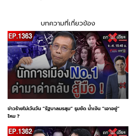
บทความที่เกี่ยวข้อง
ข่าวร้ายไม่เว้นวัน “รัฐบาลมรสุม” รุมซัด น้ำเงิน “เอาอยู่”
ไหม ?