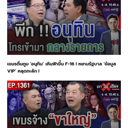
เขมรตื่นตูม ‘อนุทิน’ เหินฟ้าขึ้น F-16 ! หยามรัฐบาล ‘ข้อมูล
VIP’ หลุดทะลัก !