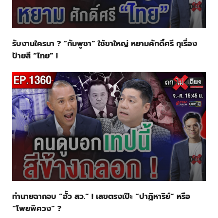
รับงานใครมา ? “กัมพูชา” ใช้ขาใหญ่ หยามศักดิ์ศรี กุเรื่อง
ป้ายสี “ไทย” !
ทำนายฉากจบ “ฮั้ว สว.” ! เลขตรงเป๊ะ “ปาฏิหาริย์” หรือ
“โพยพิศวง” ?