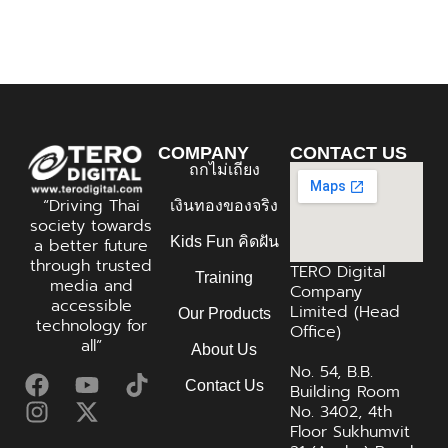
COMPANY
CONTACT US
ถกไม่เถียง
“Driving Thai
เงินทองของจริง
society towards
Kids Fun คิดฝัน
a better future
through trusted
TERO Digital
Training
media and
Company
accessible
Limited (Head
Our Products
technology for
Office)
all”
About Us
No. 54, B.B.
Contact Us
Building Room
No. 3402, 4th
Floor Sukhumvit