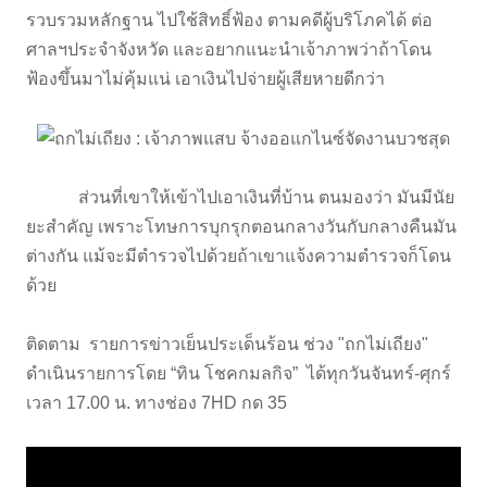
รวบรวมหลักฐาน ไปใช้สิทธิ์ฟ้อง ตามคดีผู้บริโภคได้ ต่อ
ศาลฯประจำจังหวัด และอยากแนะนำเจ้าภาพว่าถ้าโดน
ฟ้องขึ้นมาไม่คุ้มแน่ เอาเงินไปจ่ายผู้เสียหายดีกว่า
ส่วนที่เขาให้เข้าไปเอาเงินที่บ้าน ตนมองว่า มันมีนัย
ยะสำคัญ เพราะโทษการบุกรุกตอนกลางวันกับกลางคืนมัน
ต่างกัน แม้จะมีตำรวจไปด้วยถ้าเขาแจ้งความตำรวจก็โดน
ด้วย
ติดตาม รายการข่าวเย็นประเด็นร้อน ช่วง "ถกไม่เถียง"
ดำเนินรายการโดย “ทิน โชคกมลกิจ” ได้ทุกวันจันทร์-ศุกร์
เวลา 17.00 น. ทางช่อง 7HD กด 35