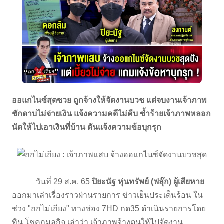
ออแกไนซ์สุดซวย ถูกจ้างให้จัดงานบวช แต่จบงานเจ้าภาพ
ชักดาบไม่จ่ายเงิน แจ้งความคดีไม่คืบ ซ้ำร้ายเจ้าภาพหลอก
นัดให้ไปเอาเงินที่บ้าน ดันแจ้งความข้อบุกรุก
วันที่ 29 ส.ค. 65
ปิยะนัฐ หุ่นทรัพย์ (ฟลุ๊ก) ผู้เสียหาย
ออกมาเล่าเรื่องราวผ่านรายการ ข่าวเย็นประเด็นร้อน ใน
ช่วง "ถกไม่เถียง" ทางช่อง 7HD กด35 ดำเนินรายการโดย
ทิน โชคกมลกิจ เล่าว่า เจ้าภาพจ้างตนให้ไปจัดงาน