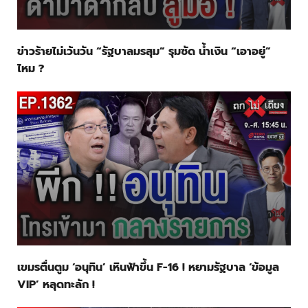
ข่าวร้ายไม่เว้นวัน “รัฐบาลมรสุม” รุมซัด น้ำเงิน “เอาอยู่”
ไหม ?
เขมรตื่นตูม ‘อนุทิน’ เหินฟ้าขึ้น F-16 ! หยามรัฐบาล ‘ข้อมูล
VIP’ หลุดทะลัก !