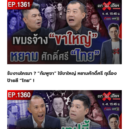
รับงานใครมา ? “กัมพูชา” ใช้ขาใหญ่ หยามศักดิ์ศรี กุเรื่อง
ป้ายสี “ไทย” !