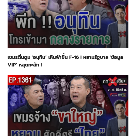
เขมรตื่นตูม ‘อนุทิน’ เหินฟ้าขึ้น F-16 ! หยามรัฐบาล ‘ข้อมูล
VIP’ หลุดทะลัก !