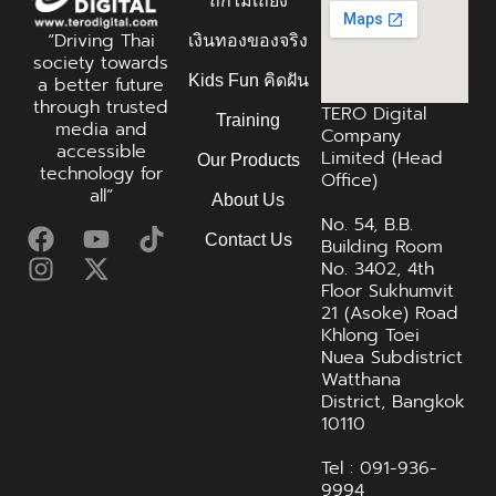
ถกไม่เถียง
“Driving Thai
เงินทองของจริง
society towards
Kids Fun คิดฝัน
a better future
through trusted
TERO Digital
Training
media and
Company
accessible
Limited (Head
Our Products
technology for
Office)
all”
About Us
No. 54, B.B.
Contact Us
Building Room
No. 3402, 4th
Floor Sukhumvit
21 (Asoke) Road
Khlong Toei
Nuea Subdistrict
Watthana
District, Bangkok
10110
Tel : 091-936-
9994