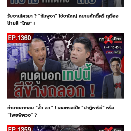
รับงานใครมา ? “กัมพูชา” ใช้ขาใหญ่ หยามศักดิ์ศรี กุเรื่อง
ป้ายสี “ไทย” !
ทำนายฉากจบ “ฮั้ว สว.” ! เลขตรงเป๊ะ “ปาฏิหาริย์” หรือ
“โพยพิศวง” ?