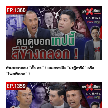
ทำนายฉากจบ “ฮั้ว สว.” ! เลขตรงเป๊ะ “ปาฏิหาริย์” หรือ
“โพยพิศวง” ?