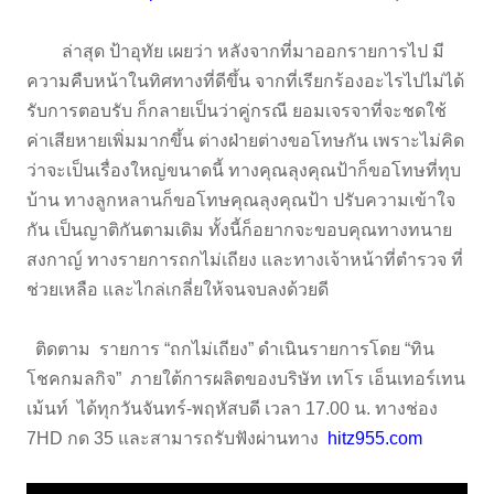
ล่าสุด ป้าอุทัย เผยว่า หลังจากที่มาออกรายการไป มี
ความคืบหน้าในทิศทางที่ดีขึ้น จากที่เรียกร้องอะไรไปไม่ได้
รับการตอบรับ ก็กลายเป็นว่าคู่กรณี ยอมเจรจาที่จะชดใช้
ค่าเสียหายเพิ่มมากขึ้น ต่างฝ่ายต่างขอโทษกัน เพราะไม่คิด
ว่าจะเป็นเรื่องใหญ่ขนาดนี้ ทางคุณลุงคุณป้าก็ขอโทษที่ทุบ
บ้าน ทางลูกหลานก็ขอโทษคุณลุงคุณป้า ปรับความเข้าใจ
กัน เป็นญาติกันตามเดิม ทั้งนี้ก็อยากจะขอบคุณทางทนาย
สงกาญ์ ทางรายการถกไม่เถียง และทางเจ้าหน้าที่ตำรวจ ที่
ช่วยเหลือ และไกล่เกลี่ยให้จนจบลงด้วยดี
ติดตาม รายการ “ถกไม่เถียง” ดำเนินรายการโดย “ทิน
โชคกมลกิจ” ภายใต้การผลิตของบริษัท เทโร เอ็นเทอร์เทน
เม้นท์ ได้ทุกวันจันทร์-พฤหัสบดี เวลา 17.00 น. ทางช่อง
7HD กด 35 และสามารถรับฟังผ่านทาง
hitz955.com