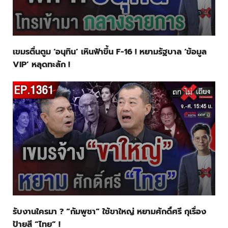
เขมรตื่นตูม ‘อนุทิน’ เหินฟ้าขึ้น F-16 ! หยามรัฐบาล ‘ข้อมูล
VIP’ หลุดทะลัก !
รับงานใครมา ? “กัมพูชา” ใช้ขาใหญ่ หยามศักดิ์ศรี กุเรื่อง
ป้ายสี “ไทย” !