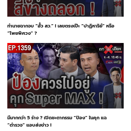
ทำนายฉากจบ “ฮั้ว สว.” ! เลขตรงเป๊ะ “ปาฏิหาริย์” หรือ
“โพยพิศวง” ?
มีมากกว่า 5 ร่าง ? เปิดชะตากรรม “ป๋อง” ในคุก แฉ
“ตำรวจ” แอบส่งข่าว !