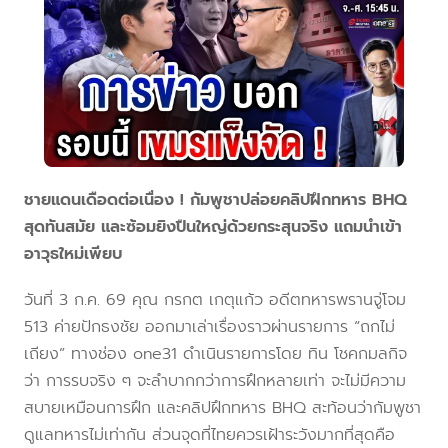
ชายแดนเดือดต่อเนื่อง ! กัมพูชาปล่อยคลิปฝึกทหาร BHQ
สุดทันสมัย และซ้อมยิงปืนใหญ่ด้วยกระสุนจริง แถมนำเข้า
อาวุธใหม่เพียบ
วันที่ 3 ก.ค. 69 คุณ กรกต เกตุแก้ว อดีตทหารพรานจู่โจม
513 ค่ายปักธงชัย ออกมาเล่าเรื่องราวผ่านรายการ “ถกไม่
เถียง” ทางช่อง one31 ดำเนินรายการโดย ทิน โชคกมลกิจ
ว่า การรบจริง ๆ จะลำบากกว่าการฝึกหลายเท่า จะไม่มีความ
สบายเหมือนการฝึก และคลิปฝึกทหาร BHQ สะท้อนว่ากัมพูชา
ดูแลทหารไม่เท่ากัน ส่วนจุดที่ไทยควรเฝ้าระวังมากที่สุดคือ