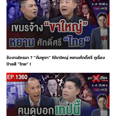
รับงานใครมา ? “กัมพูชา” ใช้ขาใหญ่ หยามศักดิ์ศรี กุเรื่อง
ป้ายสี “ไทย” !