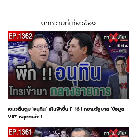
บทความที่เกี่ยวข้อง
เขมรตื่นตูม ‘อนุทิน’ เหินฟ้าขึ้น F-16 ! หยามรัฐบาล ‘ข้อมูล
VIP’ หลุดทะลัก !