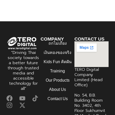
COMPANY
CONTACT US
ถกไม่เถียง
“Driving Thai
เงินทองของจริง
society towards
Kids Fun คิดฝัน
a better future
through trusted
TERO Digital
Training
media and
Company
accessible
Limited (Head
Our Products
technology for
Office)
all”
About Us
No. 54, B.B.
Contact Us
Building Room
No. 3402, 4th
Floor Sukhumvit