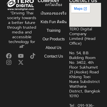
COMPANY
CONTACT US
ถกไม่เถียง
“Driving Thai
เงินทองของจริง
society towards
Kids Fun คิดฝัน
a better future
through trusted
TERO Digital
Training
media and
Company
accessible
Limited (Head
Our Products
technology for
Office)
all”
About Us
No. 54, B.B.
Contact Us
Building Room
No. 3402, 4th
Floor Sukhumvit
21 (Asoke) Road
Khlong Toei
Nuea Subdistrict
Watthana
District, Bangkok
10110
Tel : 091-936-