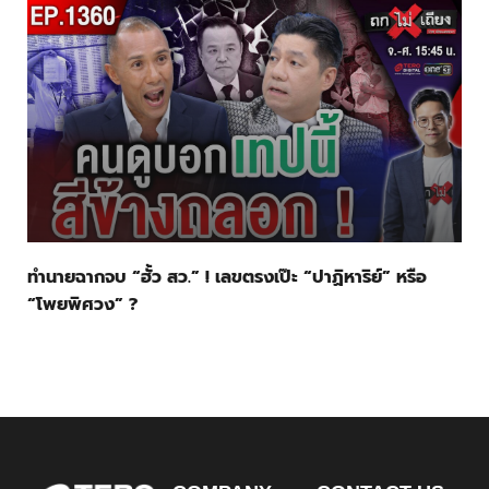
ทำนายฉากจบ “ฮั้ว สว.” ! เลขตรงเป๊ะ “ปาฏิหาริย์” หรือ
“โพยพิศวง” ?