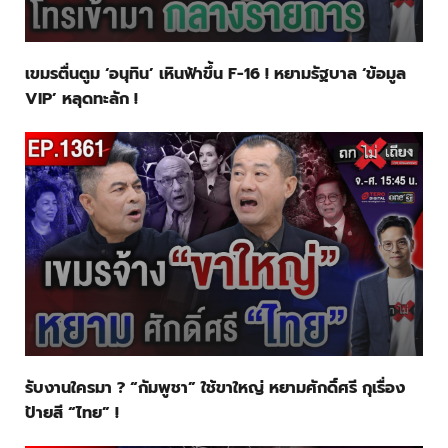
เขมรตื่นตูม ‘อนุทิน’ เหินฟ้าขึ้น F-16 ! หยามรัฐบาล ‘ข้อมูล
VIP’ หลุดทะลัก !
รับงานใครมา ? “กัมพูชา” ใช้ขาใหญ่ หยามศักดิ์ศรี กุเรื่อง
ป้ายสี “ไทย” !