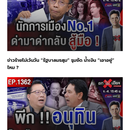
ข่าวร้ายไม่เว้นวัน “รัฐบาลมรสุม” รุมซัด น้ำเงิน “เอาอยู่”
ไหม ?