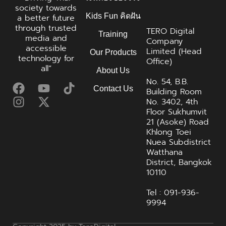
society towards
Kids Fun คิดฝัน
a better future
through trusted
TERO Digital
Training
media and
Company
accessible
Limited (Head
Our Products
technology for
Office)
all”
About Us
No. 54, B.B.
Contact Us
Building Room
No. 3402, 4th
Floor Sukhumvit
21 (Asoke) Road
Khlong Toei
Nuea Subdistrict
Watthana
District, Bangkok
10110
Tel : 091-936-
9994