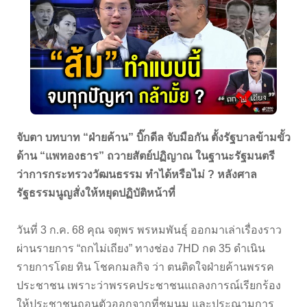
จับตา บทบาท “ฝ่ายค้าน” บิ๊กดีล จับมือกัน ตั้งรัฐบาลข้ามขั้ว
ด้าน “แพทองธาร” ถวายสัตย์ปฏิญาณ ในฐานะรัฐมนตรี
ว่าการกระทรวงวัฒนธรรม ทำได้หรือไม่ ? หลังศาล
รัฐธรรมนูญสั่งให้หยุดปฏิบัติหน้าที่
วันที่ 3 ก.ค. 68 คุณ จตุพร พรหมพันธุ์ ออกมาเล่าเรื่องราว
ผ่านรายการ “ถกไม่เถียง” ทางช่อง 7HD กด 35 ดำเนิน
รายการโดย ทิน โชคกมลกิจ ว่า ตนติดใจฝ่ายค้านพรรค
ประชาชน เพราะว่าพรรคประชาชนแถลงการณ์เรียกร้อง
ให้ประชาชนถอนตัวออกจากที่ชุมนุม และประณามการ