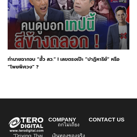
ทำนายฉากจบ “ฮั้ว สว.” ! เลขตรงเป๊ะ “ปาฏิหาริย์” หรือ
“โพยพิศวง” ?
COMPANY
CONTACT US
ถกไม่เถียง
“Driving Thai
เงินทองของจริง