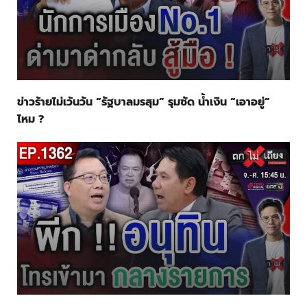
ข่าวร้ายไม่เว้นวัน “รัฐบาลมรสุม” รุมซัด น้ำเงิน “เอาอยู่”
ไหม ?