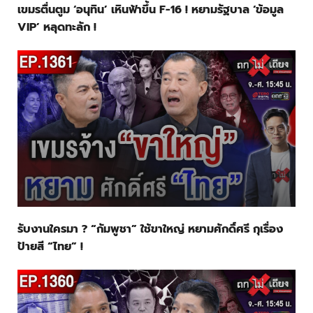
เขมรตื่นตูม ‘อนุทิน’ เหินฟ้าขึ้น F-16 ! หยามรัฐบาล ‘ข้อมูล
VIP’ หลุดทะลัก !
รับงานใครมา ? “กัมพูชา” ใช้ขาใหญ่ หยามศักดิ์ศรี กุเรื่อง
ป้ายสี “ไทย” !