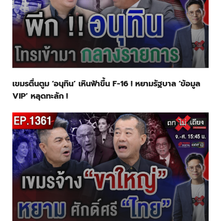
เขมรตื่นตูม ‘อนุทิน’ เหินฟ้าขึ้น F-16 ! หยามรัฐบาล ‘ข้อมูล
VIP’ หลุดทะลัก !