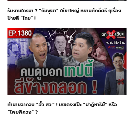
รับงานใครมา ? “กัมพูชา” ใช้ขาใหญ่ หยามศักดิ์ศรี กุเรื่อง
ป้ายสี “ไทย” !
ทำนายฉากจบ “ฮั้ว สว.” ! เลขตรงเป๊ะ “ปาฏิหาริย์” หรือ
“โพยพิศวง” ?