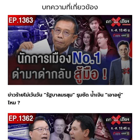
บทความที่เกี่ยวข้อง
ข่าวร้ายไม่เว้นวัน “รัฐบาลมรสุม” รุมซัด น้ำเงิน “เอาอยู่”
ไหม ?