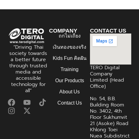
COMPANY
CONTACT US
ถกไม่เถียง
“Driving Thai
เงินทองของจริง
society towards
Kids Fun คิดฝัน
a better future
through trusted
TERO Digital
Training
media and
Company
accessible
Limited (Head
Our Products
technology for
Office)
all”
About Us
No. 54, B.B.
Contact Us
Building Room
No. 3402, 4th
Floor Sukhumvit
21 (Asoke) Road
Khlong Toei
Nuea Subdistrict