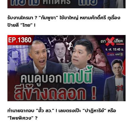
รับงานใครมา ? “กัมพูชา” ใช้ขาใหญ่ หยามศักดิ์ศรี กุเรื่อง
ป้ายสี “ไทย” !
ทำนายฉากจบ “ฮั้ว สว.” ! เลขตรงเป๊ะ “ปาฏิหาริย์” หรือ
“โพยพิศวง” ?