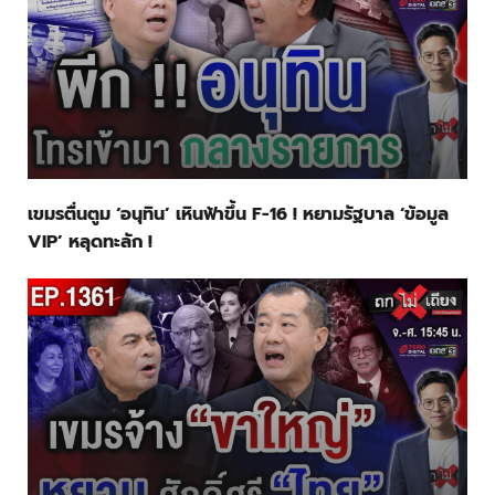
เขมรตื่นตูม ‘อนุทิน’ เหินฟ้าขึ้น F-16 ! หยามรัฐบาล ‘ข้อมูล
VIP’ หลุดทะลัก !