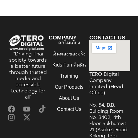
COMPANY
CONTACT US
ถกไม่เถียง
“Driving Thai
เงินทองของจริง
society towards
Kids Fun คิดฝัน
a better future
through trusted
TERO Digital
Training
media and
Company
accessible
Limited (Head
Our Products
technology for
Office)
all”
About Us
No. 54, B.B.
Contact Us
Building Room
No. 3402, 4th
Floor Sukhumvit
21 (Asoke) Road
Khlong Toei