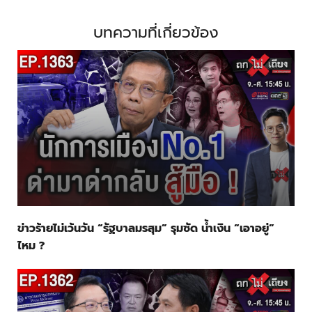
บทความที่เกี่ยวข้อง
ข่าวร้ายไม่เว้นวัน “รัฐบาลมรสุม” รุมซัด น้ำเงิน “เอาอยู่”
ไหม ?