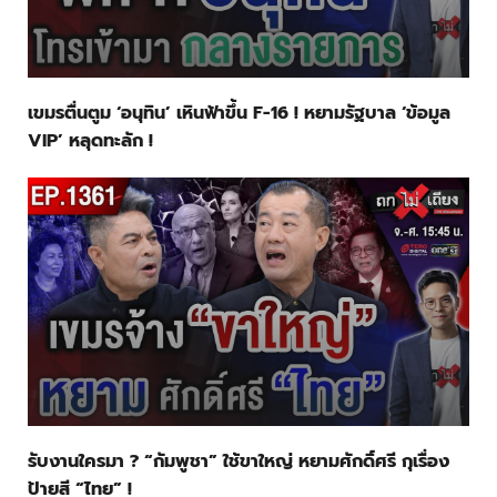
เขมรตื่นตูม ‘อนุทิน’ เหินฟ้าขึ้น F-16 ! หยามรัฐบาล ‘ข้อมูล
VIP’ หลุดทะลัก !
รับงานใครมา ? “กัมพูชา” ใช้ขาใหญ่ หยามศักดิ์ศรี กุเรื่อง
ป้ายสี “ไทย” !