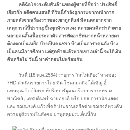
คดีฉ้อโกงระดับพันล้านของผู้ชายที่ชื่อว่า ประสิทธิ์
เจียวก๊ก อดีตคนแสนดี ที่วันนี้กำลังถูกกระชากหน้ากาก
ภายหลังจากเรื่องราวของเขาถูกตีแผ่ มีคนตกยากจาก
เหตุการณ์นี้ปรากฎขึ้นทุกหัวระแหง หลายคนคิดฆ่าตัวตาย
หลายคนสิ้นเนื้อประดาตัว สารพัดอาชีพมากหน้าหลายตา
ต้องตกเป็นเหยื่อ บ้างเป็นคนชรา บ้างเป็นดาราคนดัง บ้าง
เป็นคนมีการศึกษา แต่สุดท้ายแล้วพวกเขาเหล่านี้ จะได้เงิน
คืนหรือไม่ วันนี้ หาคำตอบไปพร้อมกัน
วันนี้ (18 พ.ค.2564) รายการ “ถกไม่เถียง” ทางช่อง
7HD ดำเนินรายการโดย ทิน โชคกมลกิจ ได้เชิญ อี้
แทนคุณ จิตต์อิสระ ที่ปรึกษารัฐมนตรีว่าการกระทรวง
พาณิชย์ , เดชบดินทร์ ฉายทองดี หรือ บอส ดารานักแสดง
และ รณณรงค์ แก้วเพ็ชร์ ประธานเครือข่ายรณรงค์ทวงคืน
ความยุติธรรมในสังคม มาพูดคุยประเด็นนี้กัน