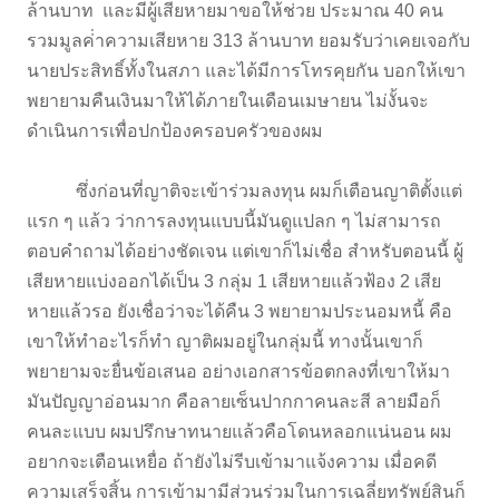
ล้านบาท และมีผู้เสียหายมาขอให้ช่วย ประมาณ 40 คน
รวมมูลค่่าความเสียหาย 313 ล้านบาท ยอมรับว่าเคยเจอกับ
นายประสิทธิ์ทั้งในสภา และได้มีการโทรคุยกัน บอกให้เขา
พยายามคืนเงินมาให้ได้ภายในเดือนเมษายน ไม่งั้นจะ
ดำเนินการเพื่อปกป้องครอบครัวของผม
ซึ่งก่อนที่ญาติจะเข้าร่วมลงทุน ผมก็เตือนญาติตั้งแต่
แรก ๆ แล้ว ว่าการลงทุนแบบนี้มันดูแปลก ๆ ไม่สามารถ
ตอบคำถามได้อย่างชัดเจน แต่เขาก็ไม่เชื่อ สำหรับตอนนี้ ผู้
เสียหายแบ่งออกได้เป็น 3 กลุ่ม 1 เสียหายแล้วฟ้อง 2 เสีย
หายแล้วรอ ยังเชื่อว่าจะได้คืน 3 พยายามประนอมหนี้ คือ
เขาให้ทำอะไรก็ทำ ญาติผมอยู่ในกลุ่มนี้ ทางนั้นเขาก็
พยายามจะยื่นข้อเสนอ อย่างเอกสารข้อตกลงที่เขาให้มา
มันปัญญาอ่อนมาก คือลายเซ็นปากกาคนละสี ลายมือก็
คนละแบบ ผมปรึกษาทนายแล้วคือโดนหลอกแน่นอน ผม
อยากจะเตือนเหยื่อ ถ้ายังไม่รีบเข้ามาแจ้งความ เมื่อคดี
ความเสร็จสิ้น การเข้ามามีส่วนร่วมในการเฉลี่ยทรัพย์สินก็