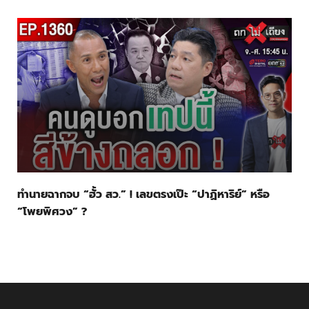
ทำนายฉากจบ “ฮั้ว สว.” ! เลขตรงเป๊ะ “ปาฏิหาริย์” หรือ
“โพยพิศวง” ?