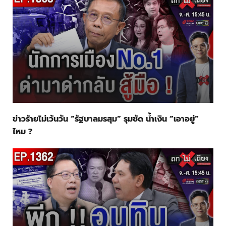
ข่าวร้ายไม่เว้นวัน “รัฐบาลมรสุม” รุมซัด น้ำเงิน “เอาอยู่”
ไหม ?