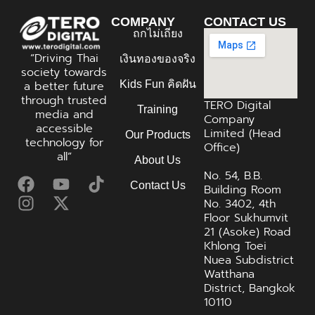
COMPANY
CONTACT US
ถกไม่เถียง
“Driving Thai
เงินทองของจริง
society towards
Kids Fun คิดฝัน
a better future
through trusted
TERO Digital
Training
media and
Company
accessible
Limited (Head
Our Products
technology for
Office)
all”
About Us
No. 54, B.B.
Contact Us
Building Room
No. 3402, 4th
Floor Sukhumvit
21 (Asoke) Road
Khlong Toei
Nuea Subdistrict
Watthana
District, Bangkok
10110