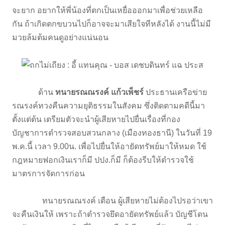
จะยาก อยากให้พี่น้องที่ตกเป็นเหยื่อออกมาเพื่อช่วยเหลือ
กัน ถ้าเกิดตกขบวนไปก็อาจจะมาเสียใจทีหลังได้ งานนี้ไม่มี
มวยล้มต้มคนดูอย่างแน่นอน
ด้าน
ทนายรณณรงค์ แก้วเพ็ชร์
ประธานเครือข่าย
รณรงค์ทวงคืนความยุติธรรมในสังคม ซึ่งติดตามคดีนี้มา
ตั้งแต่ต้น เตรียมตัวจะนำผู้เสียหายไปยื่นเรื่องที่กอง
บัญชาการตำรวจสอบสวนกลาง (เมืองทองธานี) ในวันที่ 19
พ.ค.นี้ เวลา 9.00น. เพื่อไปยื่นให้อายัดทรัพย์มาให้หมด ใช้
กฎหมายฟอกเงินเราก็มี ปปง.ก็มี ก็ต้องรีบให้ตำรวจใช้
มาตรการจัดการก่อน
ทนายรณณรงค์ เตือน ผู้เสียหายไม่ต้องไปรอว่าเขา
จะคืนเงินให้ เพราะถ้าตำรวจยึดอายัดทรัพย์แล้ว บัญชีโดน