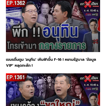
เขมรตื่นตูม ‘อนุทิน’ เหินฟ้าขึ้น F-16 ! หยามรัฐบาล ‘ข้อมูล
VIP’ หลุดทะลัก !