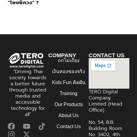
“โพยพิศวง” ?
COMPANY
CONTACT US
ถกไม่เถียง
“Driving Thai
เงินทองของจริง
society towards
Kids Fun คิดฝัน
a better future
through trusted
TERO Digital
Training
media and
Company
accessible
Limited (Head
Our Products
technology for
Office)
all”
About Us
No. 54, B.B.
Contact Us
Building Room
No. 3402, 4th