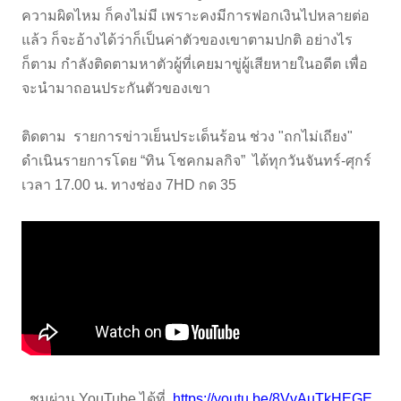
ความผิดไหม ก็คงไม่มี เพราะคงมีการฟอกเงินไปหลายต่อ
แล้ว ก็จะอ้างได้ว่าก็เป็นค่าตัวของเขาตามปกติ อย่างไร
ก็ตาม กำลังติดตามหาตัวผู้ที่เคยมาขู่ผู้เสียหายในอดีต เพื่อ
จะนำมาถอนประกันตัวของเขา
ติดตาม รายการข่าวเย็นประเด็นร้อน ช่วง "ถกไม่เถียง"
ดำเนินรายการโดย “ทิน โชคกมลกิจ” ได้ทุกวันจันทร์-ศุกร์
เวลา 17.00 น. ทางช่อง 7HD กด 35
ชมผ่าน YouTube ได้ที่
https://youtu.be/8VvAuTkHEGE