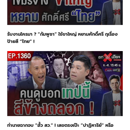
รับงานใครมา ? “กัมพูชา” ใช้ขาใหญ่ หยามศักดิ์ศรี กุเรื่อง
ป้ายสี “ไทย” !
ทำนายฉากจบ “ฮั้ว สว.” ! เลขตรงเป๊ะ “ปาฏิหาริย์” หรือ