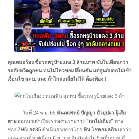
คุณหมอร้อง ซื้อรถหรูป้ายแดง 3 ล้านบาท ขับไปเดือนกว่า
รถดับหวิดถูกชน ทนไม่ไหวขอเปลี่ยนคัน แต่ศูนย์บอกไม่เข้า
เงื่อนไข สคบ. แนะ ถ้าไกล่เกลี่ยไม่ได้ ต้องฟ้อง !
วันที่ 24 พ.ย. 65
ทันตแพทย์ ปัญญา บัวบุปผา ผู้เสีย
หาย
ออกมาเล่าเรื่องราวผ่านรายการ
"ถกไม่เถียง"
ทาง
ช่อง
7HD กด35
ดำเนินรายการโดย
ทิน โชคกมลกิจ
เล่าว่า
ตนจองรถตั้งแต่เดือน มิ.ย. วางเงินมัดจำไป 5 หมื่นบาท มี