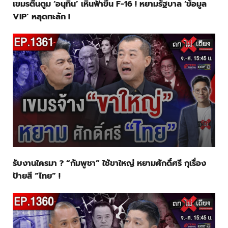
เขมรตื่นตูม ‘อนุทิน’ เหินฟ้าขึ้น F-16 ! หยามรัฐบาล ‘ข้อมูล
VIP’ หลุดทะลัก !
รับงานใครมา ? “กัมพูชา” ใช้ขาใหญ่ หยามศักดิ์ศรี กุเรื่อง
ป้ายสี “ไทย” !