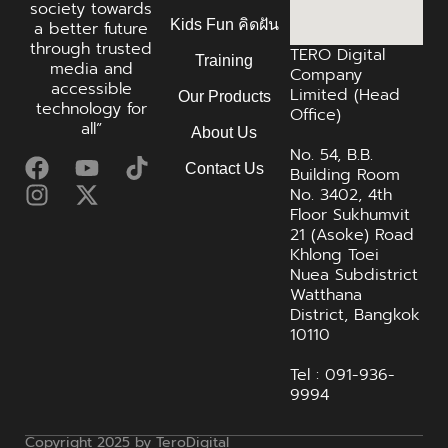
society towards
Kids Fun คิดฝัน
a better future
through trusted
TERO Digital
Training
media and
Company
accessible
Limited (Head
Our Products
technology for
Office)
all”
About Us
No. 54, B.B.
Contact Us
Building Room
No. 3402, 4th
Floor Sukhumvit
21 (Asoke) Road
Khlong Toei
Nuea Subdistrict
Watthana
District, Bangkok
10110
Tel : 091-936-
9994
Copyright 2025 by TeroDigital