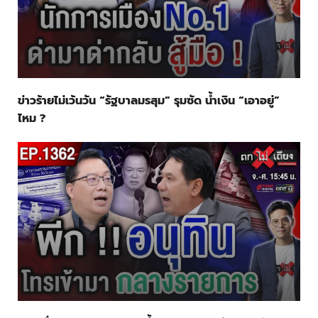
ข่าวร้ายไม่เว้นวัน “รัฐบาลมรสุม” รุมซัด น้ำเงิน “เอาอยู่”
ไหม ?