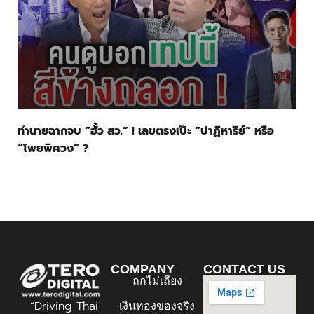
ทำนายฉากจบ “ฮั้ว สว.” ! เลขตรงเป๊ะ “ปาฏิหาริย์” หรือ
“โพยพิศวง” ?
COMPANY
CONTACT US
ถกไม่เถียง
“Driving Thai
เงินทองของจริง