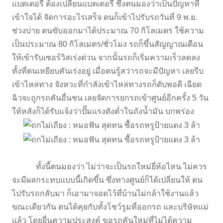
แบตเตอรี่ ต้องเปลี่ยนแบตเตอรี่ ซึ่งตนมองว่าเป็นปัญหาที่
เข้าใจได้ จัดการอะไรเสร็จ ตนก็เข้าไปรับรถวันที่ 9 พ.ย.
ช่วงบ่าย ตนขับออกมาได้ประมาณ 70 กิโลเมตร ใช้ความ
เป็นประมาณ 80 กิโลเมตร/ชั่วโมง รถก็ขึ้นสัญญาณเตือน
ให้เข้ารับเซอร์วิสเร่งด่วน จากนั้นรถก็เริ่มความเร็วลดลง
ทั้งที่ตนเหยียบคันเร่งอยู่ เมื่อตนรู้สว่ารถจะมีปัญหา เลยรีบ
เข้าไหล่ทาง จังหวะที่กำลังเข้าไหล่ทางรถก็ดับพอดี เฉียด
ฉิวจะถูกรถคันอื่นชน เลยจัดการยกรถเข้าศูนย์อีกครั้ง 5 วัน
ให้หลังก็ได้รับแจ้งว่าปั๊มแรงดังต่ำในถังน้ำมัน บกพร่อง
ทั้งนี้ตนมองว่า ไม่ว่าจะเป็นรถใหม่ยี่ห้อไหน ไม่ควร
จะมีผลกระทบแบบนี้เกิดขึ้น ซึ่งทางศูนย์ก็ได้เปลี่ยนให้ ตน
ไปรับรถกลับมา ก็เอามาจอดไว้ที่บ้านไม่กล้าใช้งานแล้ว
ขณะเดียวกัน ตนได้คุยกับทั้งโชว์รูมที่ออกรถ และบริษัทแม่
แล้ว โดยยื่นความประสงค์ ขอรถคันใหม่ที่ไม่ได้ความ