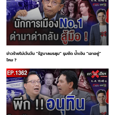
ข่าวร้ายไม่เว้นวัน “รัฐบาลมรสุม” รุมซัด น้ำเงิน “เอาอยู่”
ไหม ?