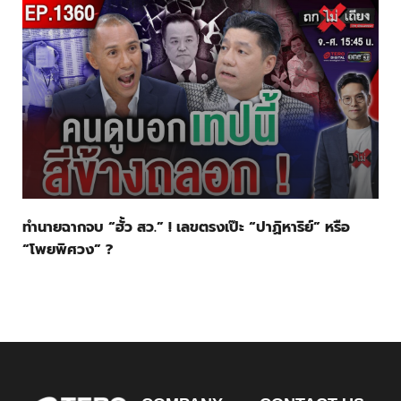
ทำนายฉากจบ “ฮั้ว สว.” ! เลขตรงเป๊ะ “ปาฏิหาริย์” หรือ
“โพยพิศวง” ?