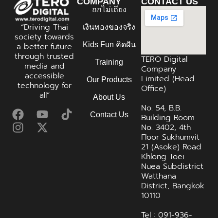
COMPANY
CONTACT US
ถกไม่เถียง
“Driving Thai
เงินทองของจริง
society towards
Kids Fun คิดฝัน
a better future
through trusted
TERO Digital
Training
media and
Company
accessible
Limited (Head
Our Products
technology for
Office)
all”
About Us
No. 54, B.B.
Contact Us
Building Room
No. 3402, 4th
Floor Sukhumvit
21 (Asoke) Road
Khlong Toei
Nuea Subdistrict
Watthana
District, Bangkok
10110
Tel : 091-936-