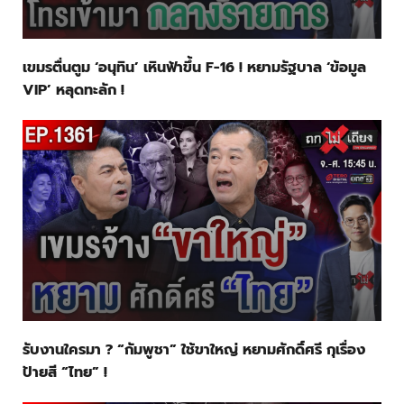
เขมรตื่นตูม ‘อนุทิน’ เหินฟ้าขึ้น F-16 ! หยามรัฐบาล ‘ข้อมูล
VIP’ หลุดทะลัก !
รับงานใครมา ? “กัมพูชา” ใช้ขาใหญ่ หยามศักดิ์ศรี กุเรื่อง
ป้ายสี “ไทย” !