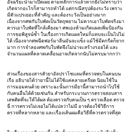
อัจฉริยะนำมาเปิดเผย ตามหลักการแล้วหากยังไม่ทราบว่า
เกิดจากอะไรก็สามารถทำได้ แต่กรณีสรุปต้องระวัง เพราะ
มีตัวแปรเยอะที่สำคัญ และต้องระวังเป็นอย่างมาก 
เนื่องจากศพกับใบพัดเป็นวัตถุพยาน ไม่ควรเอาใบพัดจริงมา 
ควรเอาใบพัดที่ใกล้เคียงมา ศพเองห้ามเกิดแผลเพิ่มป้องกัน
การขอพิสูจน์ซ้ำ ในเรื่องการเกิดแผลใหม่ก็แทบจะเป็นไปไม่
ได้ เนื่องจากศพฉีดฟอร์มาลีนมันจะแข็ง แม้ใช้มีดกรีดก็ยาก
มาก การจำลองศพกับใบพัดจึงไม่น่าจะสร้างรอยได้ และ
จำนวนแผลที่คลาดเคลื่อนอาจเกิดจากนับไม่ครบมากกว่า
ส่วนเรื่องของสารตัวยาอัลปราโซแลม
ที่ตรวจพบในคนบน
เรือ อธิบายได้ว่ายานี้ไม่ได้ใช้แค่คลายเครียด นิยมใช้ใน
การมอมคนด้วย เพราะฉะนั้นการมียานี้สามารถนำไปใช้
กับคนอื่นได้ด้วยเช่นกัน สำหรับกระบวนการตรวจสอบสาร
เสพติดที่จะให้ได้ผล ต้องตรวจกับคนเป็น ๆ ตรวจเลือด ตรวจ
ฉี่ การตรวจไม่เจอไม่ได้แปลว่าไม่มี อาจต้องใช้วิธีการ
ตรวจที่หลากหลาย และเรื่องเส้นผมคือวิธีที่ควรตรวจที่สุด 