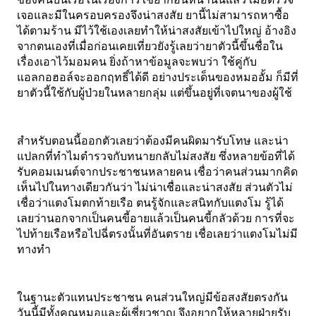
เจอและมีในครอบครองจึงน่าสงสัย ยานี้ไม่สามารถหาซื้อ
ได้ตามร้าน มีไว้ใช้เองเลยทำให้น่าสงสัยเข้าไปใหญ่ อ้างอิง
จากตนเองที่เมื่อก่อนเคยเที่ยวยังรู้เลยว่ายาตัวนี้ขึ้นชื่อใน
เรื่องเอาไว้มอมคน ยิ่งถ้าหาข้อมูลจะพบว่า ใช้คู่กับ
แอลกอฮอล์จะออกฤทธิ์ได้ดี อย่างประเด็นของหมออั้ม ก็มีที่
ยาตัวนี้ใช้กับผู้ป่วยในหลายกลุ่ม แต่ขึ้นอยู่ที่เจตนาของผู้ใช้ 
สำหรับตอนนี้ออกตัวเลยว่าต้องมีคนผิดมารับโทษ และน่า
แปลกที่ทำไมตำรวจกับทนายกลับไม่สงสัย ซึ่งหลายข้อที่ได้
รับคอมเมนต์จากประชาชนหลายคน เชื่อว่าคนส่วนมากคิด
เห็นไปในทางเดียวกันว่า ไม่น่าเชื่อและน่าสงสัย ส่วนตัวไม่
เชื่อว่าแตงโมตกท้ายเรือ ตนรู้จักและสนิทกับแตงโม รู้ได้
เลยว่านอกจากเป็นคนขี้อายแล้วเป็นคนขี้กลัวด้วย การที่จะ
ไปท้ายเรือหรือไปฉี่ตรงนั้นที่อันตราย เชื่อเลยว่าแตงโมไม่มี
ทางทำ
ในฐานะตัวแทนประชาชน คนส่วนใหญ่มีข้อสงสัยตรงกัน 
วันนี้มีทั้งคุณหมอและผู้เชี่ยวชาญ จึงอยากให้หลายฝ่ายรับ