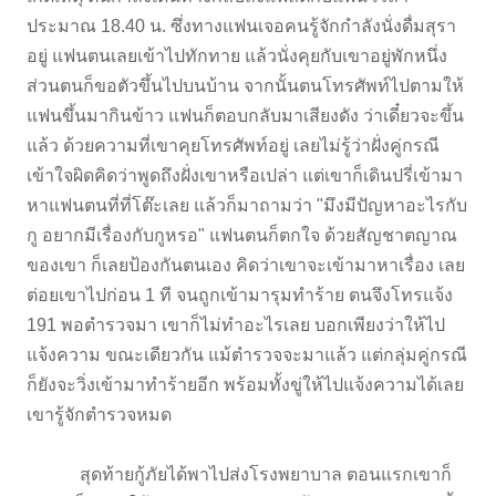
ประมาณ 18.40 น. ซึ่งทางแฟนเจอคนรู้จักกำลังนั่งดื่มสุรา
อยู่ แฟนตนเลยเข้าไปทักทาย แล้วนั่งคุยกับเขาอยู่พักหนึ่ง
ส่วนตนก็ขอตัวขึ้นไปบนบ้าน จากนั้นตนโทรศัพท์ไปตามให้
แฟนขึ้นมากินข้าว แฟนก็ตอบกลับมาเสียงดัง ว่าเดี๋ยวจะขึ้น
แล้ว ด้วยความที่เขาคุยโทรศัพท์อยู่ เลยไม่รู้ว่าฝั่งคู่กรณี
เข้าใจผิดคิดว่าพูดถึงฝั่งเขาหรือเปล่า แต่เขาก็เดินปรี่เข้ามา
หาแฟนตนที่ที่โต๊ะเลย แล้วก็มาถามว่า "มึงมีปัญหาอะไรกับ
กู อยากมีเรื่องกับกูหรอ" แฟนตนก็ตกใจ ด้วยสัญชาตญาณ
ของเขา ก็เลยป้องกันตนเอง คิดว่าเขาจะเข้ามาหาเรื่อง เลย
ต่อยเขาไปก่อน 1 ที จนถูกเข้ามารุมทำร้าย ตนจึงโทรแจ้ง
191 พอตำรวจมา เขาก็ไม่ทำอะไรเลย บอกเพียงว่าให้ไป
แจ้งความ ขณะเดียวกัน แม้ตำรวจจะมาแล้ว แต่กลุ่มคู่กรณี
ก็ยังจะวิ่งเข้ามาทำร้ายอีก พร้อมทั้งขู่ให้ไปแจ้งความได้เลย
เขารู้จักตำรวจหมด
สุดท้ายกู้ภัยได้พาไปส่งโรงพยาบาล ตอนแรกเขาก็