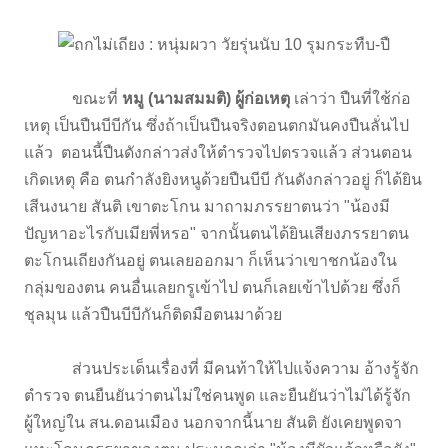
ขณะที่
หมู (นามสมมติ) ผู้ก่อเหตุ
เล่าว่า ปืนที่ใช้ก่อ
เหตุ เป็นปืนบีบีกัน ซึ่งถ้าเป็นปืนจริงตอนตกมันคงปืนลั่นไป
แล้ว ตอนนี้ปืนดังกล่าวส่งให้ตำรวจไปตรวจแล้ว ส่วนตอน
เกิดเหตุ คือ ตนกำลังยิงหนูด้วยปืนบีบี กันดังกล่าวอยู่ ก็ได้ยิน
เสีนงนาย สันติ เขาตะโกน มาถามภรรยาตนว่า "น้องมี
ปัญหาอะไรกับเมียพี่หรอ" จากนั้นตนได้ยินเสียงภรรยาตน
ตะโกนเถียงกันอยู่ ตนเลยออกมา ก็เห็นว่าเขาชกน้องใน
กลุ่มของตน คนอื่นเลยกรูเข้าไป ตนก็เลยเข้าไปด้วย ซึ่งก็
ชุลมุน แล้วปืนบีบีกันก็ติดมือตนมาด้วย
ส่วนประเด็นเรื่องที่ มีคนท้าให้ไปแจ้งความ อ้างรู้จัก
ตำรวจ ตนยืนยันว่าตนไม่ใช่คนพูด และยืนยันว่าไม่ได้รู้จัก
ผู้ใหญ่ใน สน.ดอนเมือง นอกจากนี้นาย สันติ ยังเคยพูดจา