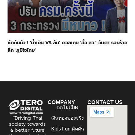
ซัดกันนัว ! ‘น้ำเงิน VS ส้ม’ ดวลเกม ‘ฮั้ว สว.’ จับตา รอยร้าว
ลึก ‘ภูมิใจไทย’
COMPANY
CONTACT US
ถกไม่เถียง
“Driving Thai
เงินทองของจริง
society towards
Kids Fun คิดฝัน
a better future