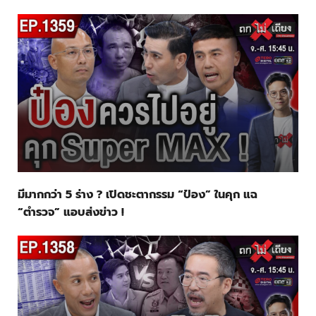
มีมากกว่า 5 ร่าง ? เปิดชะตากรรม “ป๋อง” ในคุก แฉ
“ตำรวจ” แอบส่งข่าว !