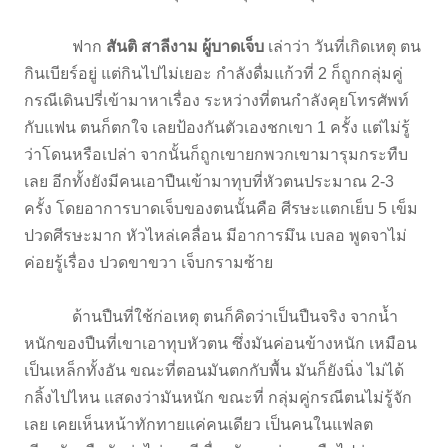
ฟาก
สันติ สาลีงาม ผู้บาดเจ็บ
เล่าว่า วันที่เกิดเหตุ ตน
กินเบียร์อยู่ แต่กินไปไม่เยอะ กำลังดื่มแก้วที่ 2 ก็ถูกกลุ่มคู่
กรณีเดินปรี่เข้ามาหาเรื่อง ระหว่างที่ตนกำลังคุยโทรศัพท์
กับแฟน ตนก็ตกใจ เลยป้องกันตัวเองชกเขา 1 ครั้ง แต่ไม่รู้
ว่าโดนหรือเปล่า จากนั้นก็ถูกเขายกพวกเขามารุมกระทืบ
เลย อีกทั้งยังมีคนเอาปืนเข้ามาทุบที่หัวตนประมาณ 2-3
ครั้ง โดยอาการบาดเจ็บของตนนั้นคือ ศีรษะแตกเย็บ 5 เข็ม
ปวดศีรษะมาก หัวไหล่เคลื่อน มีอาการมึน เบลอ พูดจาไม่
ค่อยรู้เรื่อง ปวดขาขวา เจ็บกรามซ้าย
ด้านปืนที่ใช้ก่อเหตุ ตนก็คิดว่าเป็นปืนจริง จากน้ำ
หนักของปืนที่เขาเอาทุบหัวตน ซึ่งมันค่อนข้างหนัก เหมือน
เป็นเหล็กทั้งอัน ขณะที่ตอนมันตกกับพื้น มันก็ยังนิ่ง ไม่ได้
กลิ้งไปไหน แสดงว่ามันหนัก ขณะที่ กลุ่มคู่กรณีตนไม่รู้จัก
เลย เคยเห็นหน้าทักทายแค่คนเดียว เป็นคนในแฟลต