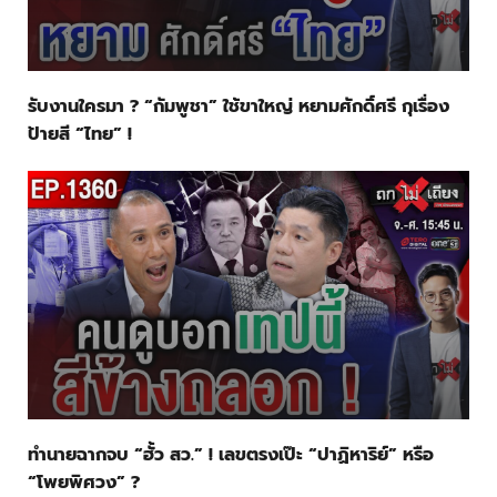
รับงานใครมา ? “กัมพูชา” ใช้ขาใหญ่ หยามศักดิ์ศรี กุเรื่อง
ป้ายสี “ไทย” !
ทำนายฉากจบ “ฮั้ว สว.” ! เลขตรงเป๊ะ “ปาฏิหาริย์” หรือ
“โพยพิศวง” ?