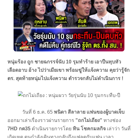
หนุ่มร้อง ถูก ชายฉกรรจ์นับ 10 รุมทำร้าย เอาปืนทุบหัว
เลือดอาบ อ้าง ไปว่าเมียเขา พร้อมขู่ให้แจ้งความ คุยว่ารู้จัก
ตร. สุดท้ายหนุ่มไปแจ้งความ ตำรวจกลับไม่ดำเนินการ !
วันที่ 6 ธ.ค. 65
พนิดา สีลาลาย แฟนของผู้บาดเจ็บ
ออกมาเล่าเรื่องราวผ่านรายการ
"ถกไม่เถียง"
ทางช่อง
7HD กด35
ดำเนินรายการโดย
ทิน โชคกมลกิจ
เล่าว่า วันที่
เกิดเหตุ ตนกำลังเดินทางกลับถึงแฟลตกับแฟน เวลา