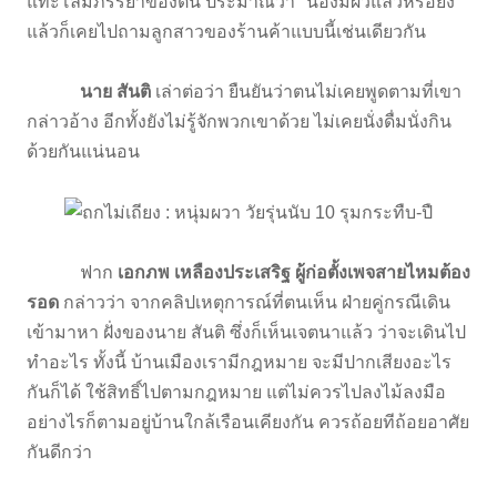
แทะโลมภรรยาของตน ประมาณว่า "น้องมีผัวแล้วหรือยัง"
แล้วก็เคยไปถามลูกสาวของร้านค้าแบบนี้เช่นเดียวกัน
นาย สันติ
เล่าต่อว่า ยืนยันว่าตนไม่เคยพูดตามที่เขา
กล่าวอ้าง อีกทั้งยังไม่รู้จักพวกเขาด้วย ไม่เคยนั่งดื่มนั่งกิน
ด้วยกันแน่นอน
ฟาก
เอกภพ เหลืองประเสริฐ ผู้ก่อตั้งเพจสายไหมต้อง
รอด
กล่าวว่า จากคลิปเหตุการณ์ที่ตนเห็น ฝ่ายคู่กรณีเดิน
เข้ามาหา ฝั่งของนาย สันติ ซึ่งก็เห็นเจตนาแล้ว ว่าจะเดินไป
ทำอะไร ทั้งนี้ บ้านเมืองเรามีกฎหมาย จะมีปากเสียงอะไร
กันก็ได้ ใช้สิทธิ์ไปตามกฎหมาย แต่ไม่ควรไปลงไม้ลงมือ
อย่างไรก็ตามอยู่บ้านใกล้เรือนเคียงกัน ควรถ้อยทีถ้อยอาศัย
กันดีกว่า