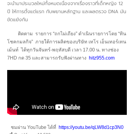
จะนำมาประมวลใหม่ทั้งหมดเนื่องจากเรื่องราวที่เด็กหญิง 12
ปี ให้การตั้งแต่แรก กับพยานหลักฐาน และผลตรวจ DNA มัน
ขัดแย้งกัน
ติดตาม รายการ “ถกไม่เถียง” ดำเนินรายการโดย “ทิน
โชคกมลกิจ” ภายใต้การผลิตของบริษัท เทโร เอ็นเทอร์เทน
เม้นท์ ได้ทุกวันจันทร์-พฤหัสบดี เวลา 17.00 น. ทางช่อง
7HD กด 35 และสามารถรับฟังผ่านทาง
hitz955.com
ชมผ่าน YouTube ได้ที่
https://youtu.be/qLW8d1cp3N0