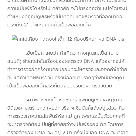
ปี และในคำถามที่สงสัยว่า ความเป็นตาทำให้ DNA ไปตรงกับ
ความเป็นพ่อได้หรือไม่ กล่าวคือ จะไม่ตรงทุกตำแหน่งโดยจะมี
ตำแหน่งที่ถูกปฏิเสธหรือไม่เข้าคู่กันแต่ผลตรวจที่ออกมาคือ
ตรงทั้ง 21 ตำแหน่งนั่นคือเป็นพ่อของเด็ก
เฮียเปี๊ยก เผยว่า ถ้าเกิดว่าทางคุณแม่เปิ้ล (นาม
สมมติ) ยังสงสัยในเรื่องของผลตรวจ DNA แล้วอยากจะให้
ทำการตรวจอีกครั้งตนก็ยินยอมที่จะให้ตรวจและออกค่าใช้จ่าย
ให้ แต่ถ้าเกิดผลตรวจในครั้งนี้ออกมาปรากฏว่าสามีของคุณ
เปิ้ลเป็นพ่อของเด็กจริงก็ต้องยอมรับในผลตรวจด้วย
รศ.นพ.วีระศักดิ์ จรัสชัยศรี แพทย์ผู้เชี่ยวชาญด้าน
นิติเวชศาสตร์ มศว เผยว่า จริง ๆ ชื่อมันก็แจ้งอยู่แล้วว่าคือ
การตรวจหาความสัมพันธ์พ่อ แม่ ลูก เพราะฉะนั้นตัวบุคคลที่
จะมาตรวจก็ต้องเป็นผู้ที่สงสัยว่าจะเป็นพ่อของเด็ก โดยการ
ตรวจตัวของ DNA จะมีอยู่ 2 ขา ครึ่งนึงของ DNA จะมาจาก