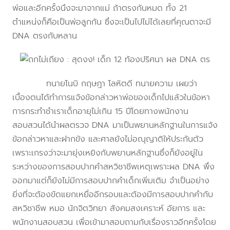
พ่อและอีกครั้งนึงจะมาจากแม่ ถ้าตรงกันหมด ทั้ง 21
ตำแหน่งก็คือเป็นพ่อลูกกัน ซึ่งจะเป็นไปไม่ได้เลยที่คุณตาจะมี
DNA ตรงกับหลาน
ทนายโนบิ กฤษฎา โลหิตดี ทนายความ เผยว่า
เบื้องตนได้ทำการแจ้งข้อกล่าวหาพ่อของเด็กไปแล้วในข้อหา
การกระทำชำเราเด็กอายุไม่เกิน 15 ปีโดยทางพนักงาน
สอบสวนได้นำผลตรวจ DNA มาเป็นพยานหลักฐานในการแจ้ง
ข้อกล่าวหาและฝากขัง และศาลยังไม่อณุญาติให้ประกันตัว
เพราะเกรงว่าจะมายุ่งเหยิงกับพยานหลักฐานซึ่งก็ยังอยู่ใน
ระหว่างของการสอบปากคำสหวิชาชีพเหตุเพราะผล DNA พึ่ง
ออกมาแต่ก็ยังไม่มีการสอบปากคำเด็กเพิ่มเติม จำเป็นอย่าง
ยิ่งที่จะต้องขัดแยกเหยื่ออีกรอบและต้องมีการสอบปากคำกับ
สหวิชาชีพ หมอ นักจิตวิทยา สังคมสงเคราะห์ อัยการ และ
พนักงานสอบสวน เพื่อเข้ามาสอบถามกับเรื่องราวอีกครั้งโดย