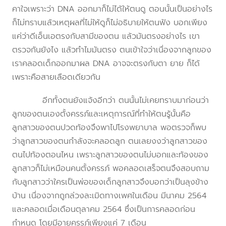
คาใจเพราะว่า DNA ออกมาก็ไม่ได้ให้ตนดู ตอนนั้นเป็นอย่างไร
ก็ไม่ทราบแล้วเหตุผลที่ไม่ให้ดูก็ไม่อธิบายให้ตนฟัง บอกเพียง
แค่ว่าดีเอ็นเอตรงกับสามีของตน แล้วมันตรงอย่างไร เขา
ตรวจกันยังไง แล้วทำไมมันตรง ตนเข้าใจว่าเนื่องจากลูกของ
เราคลอดเด็กออกมาผล DNA อาจจะตรงกับตา ยาย ก็ได้
เพราะคือสายเลือดเดียวกัน
อีกทั้งตนยังแจ้งอีกว่า ตนนั้นไม่เคยทราบมาก่อนว่า
ลูกของตนเองตั้งครรภ์และเหตุการณ์ที่ทำให้ตนรู้นั้นคือ
ลูกสาวของตนปวดท้องจึงพาไปโรงพยาบาล พอตรวจก็พบ
ว่าลูกสาวของตนกำลังจะคลอดลูก ตนเลยงงว่าลูกสาวของ
ตนไปท้องตอนไหน เพราะลูกสาวของตนไม่บอกและท้องของ
ลูกสาวก็ไม่เหมือนคนตั้งครรภ์ พอคลอดเสร็จตนจึงสอบถาม
กับลูกสาวว่าใครเป็นพ่อของเด็กลูกสาวจึงบอกว่าเป็นลุงข้าง
บ้าน เนื่องจากถูกล่วงละเมิดทางเพศในเดือน มีนาคม 2564
และคลอดเมื่อเดือนตุลาคม 2564 ซึ่งเป็นการคลอดก่อน
กำหนด โดยมีอายุครรภ์เพียงแค่ 7 เดือน