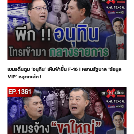
เขมรตื่นตูม ‘อนุทิน’ เหินฟ้าขึ้น F-16 ! หยามรัฐบาล ‘ข้อมูล
VIP’ หลุดทะลัก !