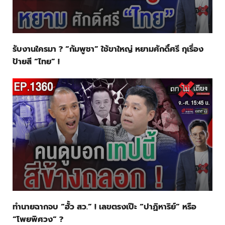
รับงานใครมา ? “กัมพูชา” ใช้ขาใหญ่ หยามศักดิ์ศรี กุเรื่อง
ป้ายสี “ไทย” !
ทำนายฉากจบ “ฮั้ว สว.” ! เลขตรงเป๊ะ “ปาฏิหาริย์” หรือ
“โพยพิศวง” ?