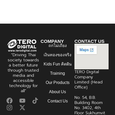
COMPANY
CONTACT US
ถกไม่เถียง
“Driving Thai
เงินทองของจริง
society towards
Kids Fun คิดฝัน
a better future
through trusted
TERO Digital
Training
media and
Company
accessible
Limited (Head
Our Products
technology for
Office)
all”
About Us
No. 54, B.B.
Contact Us
Building Room
No. 3402, 4th
Floor Sukhumvit