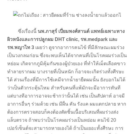
ซึ่งเรื่องนี้
นพ.ภาสุร์ เปี่ยมพงศ์สานต์ แพทย์เฉพาะทาง
ผิวหนังและการปลูกผม DHT clinic, รพ.medpark และ
รพ.พญาไท 3
เผยว่า ดูจากอาการคนไข้ ที่มีลักษณะผมร่วง
เป็นวงกลมก่อน ซึ่งจะพบเห็นได้จากคนที่เป็นโรคผมร่วงเป็น
หย่อม เกิดจากภูมิคุ้มกันของผู้ป่วยเอง ที่ทำให้เม็ดเลือดขาว
ทำลายรากผม บางรายที่เป็นหนัก ก็อาจจะเกิดร่วงทั้งศีรษะ
ได้ ส่วนเรื่องที่มีการใช้เคมีจากน้ำยายืดผมนั้น ยังบอกไม่ได้
ว่าเป็นตัวกระตุ้นไหม สำหรับคนที่แพ้มักจะมีอาการทันที
แต่บางทีอาการอาจจะช้ากว่านั้นได้ เช่น เป็นสัปดาห์ อาจมี
อาการอื่นๆ ร่วมด้วย เช่น มีผื่น คัน รังแค ผมแตกปลาย หาก
ต้องการตรวจสอบก็คงต้องตัดชิ้นเนื้อบริเสณที่ผมร่วงส่ง
แล็บตรวจ ถ้าพบว่าเป็นโรคผมร่วงเป็นหย่อม คนไข้ 20
เปอร์เซ็นต์จะสามารถหายเองได้ ถ้าเป็นเยอะทั้งศีรษะ การ