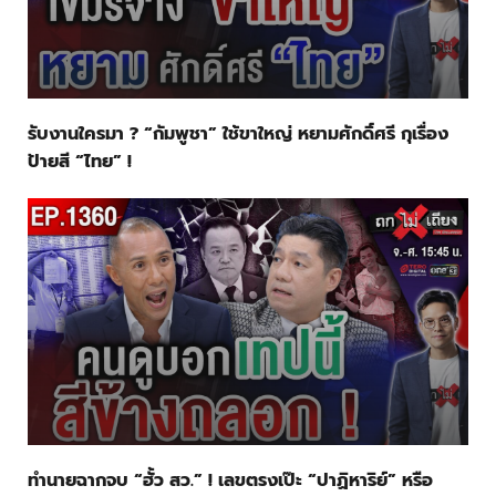
รับงานใครมา ? “กัมพูชา” ใช้ขาใหญ่ หยามศักดิ์ศรี กุเรื่อง
ป้ายสี “ไทย” !
ทำนายฉากจบ “ฮั้ว สว.” ! เลขตรงเป๊ะ “ปาฏิหาริย์” หรือ