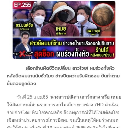
เลือกร้านผิดชีวิตเปลี่ยน สาวโวย! ผมร่วงทั้งหัว
หลังยืดผมนานนับชั่วโมง ช่างปัดความรับผิดชอบ ยันทำตาม
ขั้นตอนถูกต้อง
วันที่ 25 เม.ย.65
นางสาวปณิดา เถาว์กลาง หรือ เหมย
ให้สัมภาษณ์ผ่านรายการถกไม่เถียง ทางช่อง 7HD ดำเนิน
รายการโดย ทิน โชคกมลกิจ ถึงเหตุการณ์ที่ได้โพสต์ลงโซ
เชียลเล่าประสบการณ์การยืดผม จนเป็นเหตุให้ผมร่วงหมด
หัวให้ฟังว่า เมื่อวันที่ 19 กุมภาพันธ์ 2565 ตัดสินใจไปยืดผม