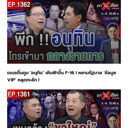
เขมรตื่นตูม ‘อนุทิน’ เหินฟ้าขึ้น F-16 ! หยามรัฐบาล ‘ข้อมูล
VIP’ หลุดทะลัก !