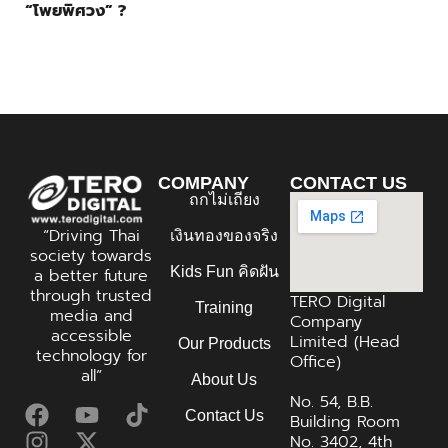
“โพยพิศวง” ?
COMPANY
CONTACT US
ถกไม่เถียง
“Driving Thai
เงินทองของจริง
society towards
Kids Fun คิดฝัน
a better future
through trusted
TERO Digital
Training
media and
Company
accessible
Limited (Head
Our Products
technology for
Office)
all”
About Us
No. 54, B.B.
Contact Us
Building Room
No. 3402, 4th