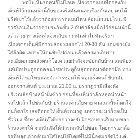
พอไปเห็นรถตนก็ไม่โอเค เนื่องจากแบบที่ตกลงกับ
เต็นท์ไว้ก่อนหน้านี้กับของจริงมันคนละเรื่องกันเลย ตนได้
บรีฟเขาไว้แล้วว่าต้องการรถแบบไหน ล้อแม็กแบบไหน มี
การโอนเงินจ่ายค่าประกันชั้น 2 กับค่าล้อแม็กไว้ก่อนหน้านี้
แล้วด้วย ทางเต็นท์แจ้งกลับมาว่ามันทำไม่ทันจริง ๆ
เนื่องจากเต็นท์มีการปล่อยรถออกไป 20-30 คัน แถมช่างยัง
ใส่ล้อผิด เลยจะให้ตนขับไปก่อน แล้วค่อยมาเก็บราย
ละเอียดภายหลังตนก็โอเค เลยกำลังจะขับกลับบ้าน แต่เพียง
แค่เปิดประตูออกคอนโซลประตูก็หลุดออกมาติดคามือ ทาง
เต็นท์ได้ขอโทษและจัดการซ่อมให้ พอเสร็จตนก็ขับกลับ
ออกจากเต็นท์ ประมาณ 21.00 น. ปรากฎว่ามีเสียงดัง
บริเวณล้อข้างหน้าฝั่งซ้าย ก่อนที่จะเห็นว่าล้อหลุดนำหน้า
รถไปแล้ว ไปชนกับป้ายร้านสเต็กเสียหาย คนแถวนั้นก็ตกใจ
ตนก็ตกใจ เลยติดต่อให้เต็นท์รถมาดู แต่กว่าจะมาก็รอเป็น
ชั่วโมง ซึ่งทางเต็นท์ได้บอกว่าจะรับผิดชอบค่าเสียหายของ
ร้านสเต็กให้ จากนั้นจึงได้นำรถกลับไปซ่อม โดยการเอาล้อ
รถที่หลุดเอากลับมาใส่ใหม่ให้โดยที่ไม่มีน็อตมายึดไว้ แต่