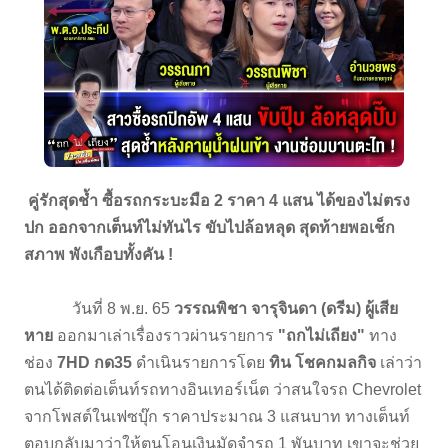
คู่รักสุดช้ำ ซื้อรถกระบะมือ 2 ราคา 4 แสน ได้ของไม่ตรง
ปก ออกจากเต็นท์ไม่ทันไร ขับไปล้อหลุด สุดท้ายพอเช็ก
สภาพ พังเกือบทั้งคัน !
วันที่ 8 พ.ย. 65
วรรณพิชา จารุจินดา (ดรีม) ผู้เสีย
หาย
ออกมาเล่าเรื่องราวผ่านรายการ
"ถกไม่เถียง"
ทาง
ช่อง
7HD กด35
ดำเนินรายการโดย
ทิน โชคกมลกิจ
เล่าว่า
ตนได้ติดต่อเต็นท์รถทางอินเทอร์เน็ต ว่าสนใจรถ Chevrolet
จากโพสต์ในเฟซบุ๊ก ราคาประมาณ 3 แสนบาท ทางเต็นท์
ตอบกลับมาว่าให้ตนโอนเงินมัดจำรถ 1 พันบาท เขาจะช่วย