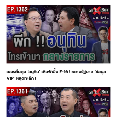
เขมรตื่นตูม ‘อนุทิน’ เหินฟ้าขึ้น F-16 ! หยามรัฐบาล ‘ข้อมูล
VIP’ หลุดทะลัก !