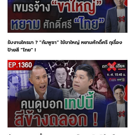
รับงานใครมา ? “กัมพูชา” ใช้ขาใหญ่ หยามศักดิ์ศรี กุเรื่อง
ป้ายสี “ไทย” !