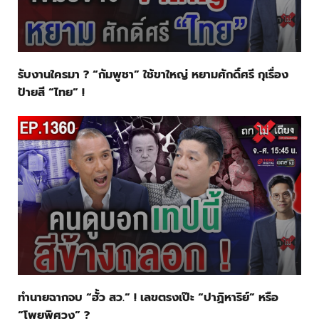
รับงานใครมา ? “กัมพูชา” ใช้ขาใหญ่ หยามศักดิ์ศรี กุเรื่อง
ป้ายสี “ไทย” !
ทำนายฉากจบ “ฮั้ว สว.” ! เลขตรงเป๊ะ “ปาฏิหาริย์” หรือ
“โพยพิศวง” ?