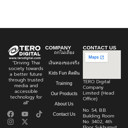
COMPANY
CONTACT US
ถกไม่เถียง
“Driving Thai
เงินทองของจริง
society towards
Kids Fun คิดฝัน
a better future
through trusted
TERO Digital
Training
media and
Company
accessible
Limited (Head
Our Products
technology for
Office)
all”
About Us
No. 54, B.B.
Contact Us
Building Room
No. 3402, 4th
Floor Sukhumvit