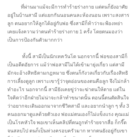
ที่ผ่านมาแม้จะมีการทำร้ายร่างกาย แต่ตนก็ยังอาศัย
อยู่ในบ้านสามี แต่แยกกันนอนคนละห้องนอน เพราะสงสาร
ลูก ตนอยากให้ลูกได้อยู่กับพ่อ ซึ่งสามีก็ท้าว่าจะฟ้องหย่า
เคยแจ้งความว่าตนทำร้ายร่างกาย 1 ครั้ง โดยตนมองว่า
เป็นการป้องกันตัวมากกว่า
ทั้งนี้ สามีเป็นนักเทควันโด นอกจากนี้ พ่อของสามีก็
เป็นอดีตอัยการ แม้ว่าพ่อสามีไม่ได้เข้ามายุ่งเกี่ยว แต่สามี
มักจะอ้างสิทธิตามกฎหมาย ซึ่งตนก็กังวลเกี่ยวกับเรื่องสิทธิ
การเลี้ยงดูลูก เพราะเขารู้ว่าจุดอ่อนของตนคือลูก จึงไม่กล้า
ทำอะไร นอกจากนี้ สามียังเคยขู่ว่าจะฆ่าตนให้ตาย แต่ใน
ใจคิดว่าอีกฝ่ายไม่น่าจะกล้าทำขนาดนั้น ตอนนี้ตนตัดสินใจ
ว่าอยากจะเดินออกมาจากชีวิตสามี และอยากนำลูก ๆ ทั้ง 3
คนออกมาดูแลด้วยตัวเอง พ่อแม่ตนเองก็ไม่แข็งแรง คุณแม่
เป็นโรคหัวใจ พอเขาเห็นคลิปที่ตนถูกทำร้ายจากสื่อ ก็กรี๊ด
จนสลบไป ตนก็เป็นห่วงครอบครัวมาก หากตนยังอยู่กับเขา