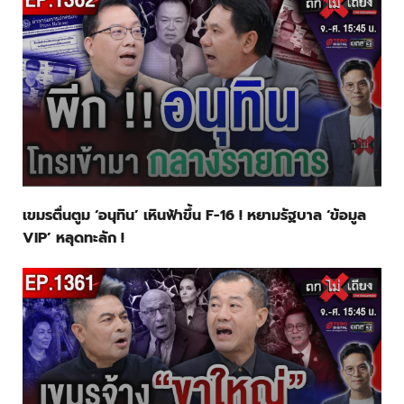
เขมรตื่นตูม ‘อนุทิน’ เหินฟ้าขึ้น F-16 ! หยามรัฐบาล ‘ข้อมูล
VIP’ หลุดทะลัก !