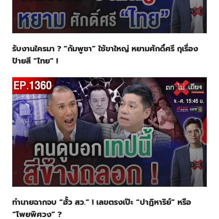
รับงานใครมา ? “กัมพูชา” ใช้ขาใหญ่ หยามศักดิ์ศรี กุเรื่อง
ป้ายสี “ไทย” !
ทำนายฉากจบ “ฮั้ว สว.” ! เลขตรงเป๊ะ “ปาฏิหาริย์” หรือ
“โพยพิศวง” ?