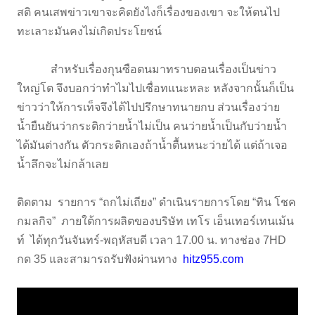
สติ คนเสพข่าวเขาจะคิดยังไงก็เรื่องของเขา จะให้ตนไป
ทะเลาะมันคงไม่เกิดประโยชน์
สำหรับเรื่องกุนซือตนมาทราบตอนเรื่องเป็นข่าว
ใหญ่โต จึงบอกว่าทำไมไปเชื่อทแนะหละ หลังจากนั้นก็เป็น
ข่าวว่าให้การเท็จจึงได้ไปปรึกษาทนายกบ ส่วนเรื่องว่าย
น้ำยืนยันว่ากระติกว่ายน้ำไม่เป็น คนว่ายน้ำเป็นกับว่ายน้ำ
ได้มันต่างกัน ตัวกระติกเองถ้าน้ำตื้นหนะว่ายได้ แต่ถ้าเจอ
น้ำลึกจะไม่กล้าเลย
ติดตาม รายการ “ถกไม่เถียง” ดำเนินรายการโดย “ทิน โชค
กมลกิจ” ภายใต้การผลิตของบริษัท เทโร เอ็นเทอร์เทนเม้น
ท์ ได้ทุกวันจันทร์-พฤหัสบดี เวลา 17.00 น. ทางช่อง 7HD
กด 35 และสามารถรับฟังผ่านทาง
hitz955.com