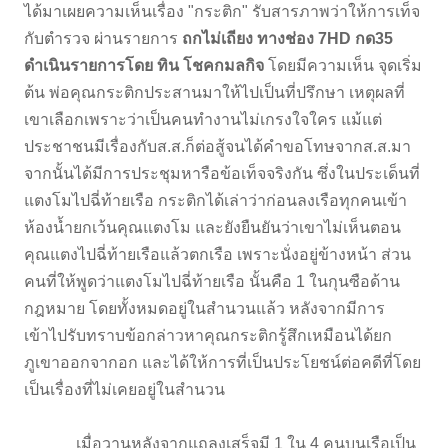
ได้มาเผยความเห็นเรื่อง "กระติก" รับสารภาพว่าให้การเท็จ
กับตำรวจ ผ่านรายการ
ถกไม่เถียง ทางช่อง 7HD กด35
ดำเนินรายการโดย ทิน โชคกมลกิจ
โดยมีความเห็น จุดเริ่ม
ต้น พ่อคุณกระติกประสานมาให้ไปเป็นที่ปรึกษา เหตุผลที่
เขาเลือกเพราะว่าเป็นคนทำงานไม่เกรงใจใคร แม้แต่
ประชาชนมีเรื่องกับส.ส.ก็ต่อสู้จนได้คำขอโทษจากส.ส.มา
จากนั้นได้มีการประชุมหารือข้อเท็จจริงกัน ซึ่งในประเด็นที่
แตงโมไปฉี่ท้ายเรือ กระติกได้เล่าว่าก่อนลงเรือทุกคนเข้า
ห้องน้ำยกเว้นคุณแตงโม และยังยืนยันว่าเขาไม่เห็นตอน
คุณแตงไปฉี่ท้ายเรือแล้วตกเรือ เพราะนั่งอยู่ข้างหน้า ส่วน
คนที่ให้พูดว่าแตงโมไปฉี่ท้ายเรือ นั้นคือ 1 ในกุนซือด้าน
กฎหมาย โดยทั้งหมดอยู่ในสำนวนแล้ว หลังจากมีการ
เข้าไปรับทราบข้อกล่าวหาคุณกระติกรู้สึกเหมือนได้ยก
ภูเขาออกจากอก และได้ให้การที่เป็นประโยชน์ต่อคดีที่โดย
เป็นเรื่องที่ไม่เคยอยู่ในสำนวน
เมื่อวานหลังจากแถลงเสร็จมี 1 ใน 4 คนบนเรือเป็น