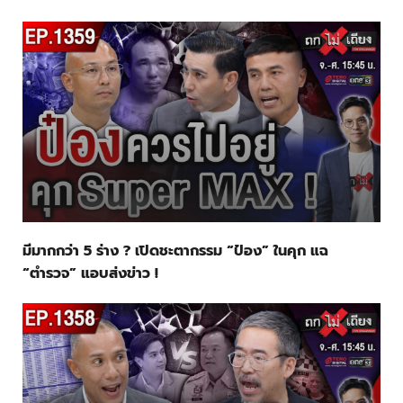
มีมากกว่า 5 ร่าง ? เปิดชะตากรรม “ป๋อง” ในคุก แฉ
“ตำรวจ” แอบส่งข่าว !