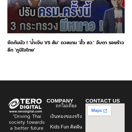
ซัดกันนัว ! ‘น้ำเงิน VS ส้ม’ ดวลเกม ‘ฮั้ว สว.’ จับตา รอยร้าว
ลึก ‘ภูมิใจไทย’
COMPANY
CONTACT US
ถกไม่เถียง
“Driving Thai
เงินทองของจริง
society towards
Kids Fun คิดฝัน
a better future