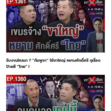
รับงานใครมา ? “กัมพูชา” ใช้ขาใหญ่ หยามศักดิ์ศรี กุเรื่อง
ป้ายสี “ไทย” !