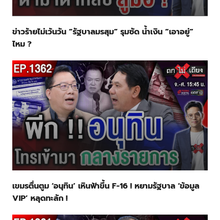
ข่าวร้ายไม่เว้นวัน “รัฐบาลมรสุม” รุมซัด น้ำเงิน “เอาอยู่”
ไหม ?
เขมรตื่นตูม ‘อนุทิน’ เหินฟ้าขึ้น F-16 ! หยามรัฐบาล ‘ข้อมูล
VIP’ หลุดทะลัก !