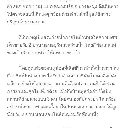
ตำหนัก ซอย 4 หมู่ 11 ต.หนองปรือ อ.บางละมุง จึงเดินทาง
ไปตรวจสอบที่เกิดเหตุ พร้อมด้วยเจ้าหน้าที่มูลนิธิสว่าง
บริบูรณ์ธรรมสถาน
ที่เกิดเหตุเป็นสระว่ายน้ำภายในบ้านพูลวิลล่า พบศพ
เด็กชายวัย 2 ขวบ นอนอยู่ริมสระว่ายน้ำ โดยมีพ่อและแม่
ของเด็กนั่งกอดศพร่ำไห้แทบจะขาดใจ
โดยคุณพ่อของหนูน้อยที่เสียชีวิต เล่าทั้งน้ำตาว่า ตน
มีอาชีพเป็นช่างภาพ ได้รับว่าจ้างจากบริษัทโมเดลลิ่งแห่ง
หนึ่ง ว่าจ้างให้ไปถ่ายนางแบบที่เมืองพัทยา ตนจึงได้ชวน
ภรรยาและลูกไปเที่ยวด้วย เมื่อถึงบ้านพูลวิลล่า ซึ่งเป็น
สถานที่ถ่ายนางแบบ 3 คน โดยตนเองกับภรรยา ได้เตรียม
อุปกรณ์ถ่ายภาพ และเสื้อผ้าให้กับนางแบบ แต่ปล่อยให้ลูก
น้อยวัย 2 ขวบ นอนหลับในห้องนอนอีกห้องหนึ่ง