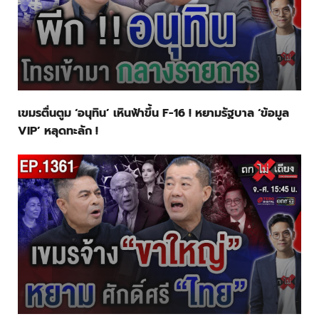
เขมรตื่นตูม ‘อนุทิน’ เหินฟ้าขึ้น F-16 ! หยามรัฐบาล ‘ข้อมูล
VIP’ หลุดทะลัก !