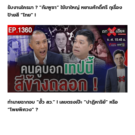
รับงานใครมา ? “กัมพูชา” ใช้ขาใหญ่ หยามศักดิ์ศรี กุเรื่อง
ป้ายสี “ไทย” !
ทำนายฉากจบ “ฮั้ว สว.” ! เลขตรงเป๊ะ “ปาฏิหาริย์” หรือ
“โพยพิศวง” ?