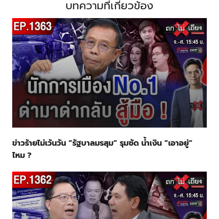
บทความที่เกี่ยวข้อง
ข่าวร้ายไม่เว้นวัน “รัฐบาลมรสุม” รุมซัด น้ำเงิน “เอาอยู่”
ไหม ?