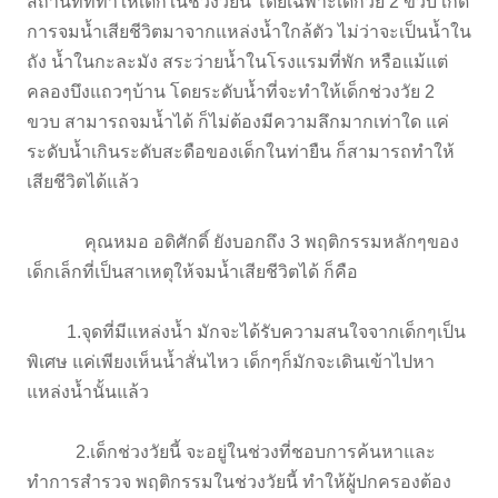
สถานที่ที่ทำให้เด็กในช่วงวัยนี้ โดยเฉพาะเด็กวัย 2 ขวบ เกิด
การจมน้ำเสียชีวิตมาจากแหล่งน้ำใกล้ตัว ไม่ว่าจะเป็นน้ำใน
ถัง น้ำในกะละมัง สระว่ายน้ำในโรงแรมที่พัก หรือแม้แต่
คลองบึงแถวๆบ้าน โดยระดับน้ำที่จะทำให้เด็กช่วงวัย 2
ขวบ สามารถจมน้ำได้ ก็ไม่ต้องมีความลึกมากเท่าใด แค่
ระดับน้ำเกินระดับสะดือของเด็กในท่ายืน ก็สามารถทำให้
เสียชีวิตได้แล้ว
คุณหมอ อดิศักดิ์ ยังบอกถึง 3 พฤติกรรมหลักๆของ
เด็กเล็กที่เป็นสาเหตุให้จมน้ำเสียชีวิตได้ ก็คือ
1.จุดที่มีแหล่งน้ำ มักจะได้รับความสนใจจากเด็กๆเป็น
พิเศษ แค่เพียงเห็นน้ำสั่นไหว เด็กๆก็มักจะเดินเข้าไปหา
แหล่งน้ำนั้นแล้ว
2.เด็กช่วงวัยนี้ จะอยู่ในช่วงที่ชอบการค้นหาและ
ทำการสำรวจ พฤติกรรมในช่วงวัยนี้ ทำให้ผู้ปกครองต้อง