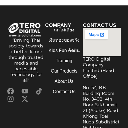
COMPANY
CONTACT US
ถกไม่เถียง
“Driving Thai
เงินทองของจริง
society towards
Kids Fun คิดฝัน
a better future
through trusted
TERO Digital
Training
media and
Company
accessible
Limited (Head
Our Products
technology for
Office)
all”
About Us
No. 54, B.B.
Contact Us
Building Room
No. 3402, 4th
Floor Sukhumvit
21 (Asoke) Road
Khlong Toei
Nuea Subdistrict
Watthana