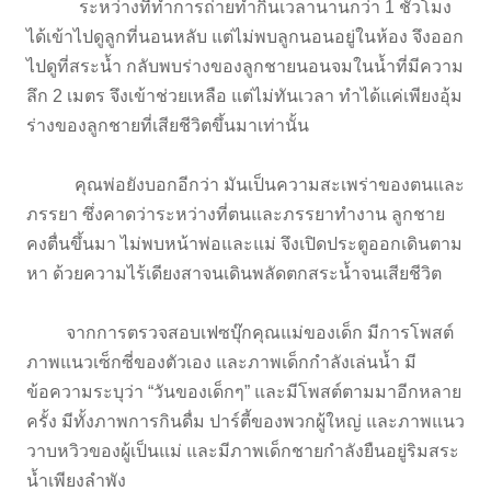
ระหว่างที่ทำการถ่ายทำกินเวลานานกว่า 1 ชั่วโมง
ได้เข้าไปดูลูกที่นอนหลับ แต่ไม่พบลูกนอนอยู่ในห้อง จึงออก
ไปดูที่สระน้ำ กลับพบร่างของลูกชายนอนจมในน้ำที่มีความ
ลึก 2 เมตร จึงเข้าช่วยเหลือ แต่ไม่ทันเวลา ทำได้แค่เพียงอุ้ม
ร่างของลูกชายที่เสียชีวิตขึ้นมาเท่านั้น
คุณพ่อยังบอกอีกว่า มันเป็นความสะเพร่าของตนและ
ภรรยา ซึ่งคาดว่าระหว่างที่ตนและภรรยาทำงาน ลูกชาย
คงตื่นขึ้นมา ไม่พบหน้าพ่อและแม่ จึงเปิดประตูออกเดินตาม
หา ด้วยความไร้เดียงสาจนเดินพลัดตกสระน้ำจนเสียชีวิต
จากการตรวจสอบเฟซบุ๊กคุณแม่ของเด็ก มีการโพสต์
ภาพแนวเซ็กซี่ของตัวเอง และภาพเด็กกำลังเล่นน้ำ มี
ข้อความระบุว่า “วันของเด็กๆ” และมีโพสต์ตามมาอีกหลาย
ครั้ง มีทั้งภาพการกินดื่ม ปาร์ตี้ของพวกผู้ใหญ่ และภาพแนว
วาบหวิวของผู้เป็นแม่ และมีภาพเด็กชายกำลังยืนอยู่ริมสระ
นํ้าเพียงลำพัง