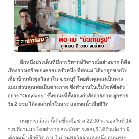
อีกหนึ่งประเด็นที่มีการวิพากษ์วิจารณ์อย่างมาก ก็คือ
เรื่องราวเศร้าของครอบครัวหนึ่ง ที่พ่อแม่ ได้พาลูกชายไป
เที่ยวบ้านพักพูลวิลล่าใน จ.ชลบุรี โดยตัวคุณแม่เป็นนาง
แบบ ส่วนคุณพ่อเป็นช่างภาพ ซึ่งทำงานในเว็บไซต์ชื่อดัง
อย่าง “Onlyfans” ซึ่งขณะที่ทั้งสองกำลังถ่ายภาพ ลูกชาย
วัย 2 ขวบ ได้ลงเล่นน้ำในสระ และจมน้ำเสียชีวิต
เหตุการณ์สลดนี้เกิดขึ้นเมื่อช่วง 22.00 น. ของวันที่ 14
ก.พ.ที่ผ่านมา โดยตำรวจ สภ.พัทยา จ.ชลบุรี ได้รับแจ้งว่า มี
เด็กจมน้ำเสียชีวิต ภายในบ้านพูลวิลล่าแห่งหนึ่ง ถนนพระ