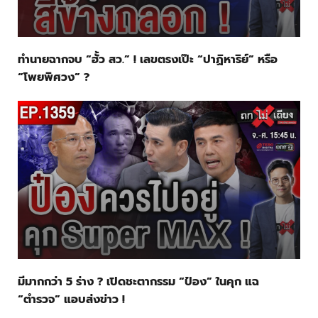
ทำนายฉากจบ “ฮั้ว สว.” ! เลขตรงเป๊ะ “ปาฏิหาริย์” หรือ
“โพยพิศวง” ?
มีมากกว่า 5 ร่าง ? เปิดชะตากรรม “ป๋อง” ในคุก แฉ
“ตำรวจ” แอบส่งข่าว !