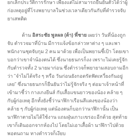
ยกเลิกประวัติการรักษา เพียงแต่ไม่สามารถยืนยันตัวได้ว่าผู้
ก่อเหตุอยู่ที่โรงพยาบาลในช่วงเวลาเดียวกันกับที่ตำรวจจับ
ยาเสพติด
ด้าน
อิสระชัย พูลผล (ต้า) พี่ชาย
เผยว่า วันที่น้องถูก
จับ ตำรวจมาที่บ้าน มีการแจ้งข้อกล่าวหาต่าง ๆ และพา
พนักงานชุดจับกุม 2 คน มาด้วย เพื่อเป็นพยานชี้เป้า โดยเขา
บอกว่าเขาจำน้องตนได้ ซึ่งนายธนกรก็งง เพราะไม่เคยรู้จัก
กับตำรวจทั้ง 2 นายมาก่อน ซึ่งตำรวจก็พยายามสอบถามอีก
ว่า "จำไม่ได้จริง ๆ หรือ วันก่อนยังกอดรัดฟัดเหวี่ยงกันอยู่
เลย" ซึ่งนายธนกรก็ยืนยันว่าไม่รู้จักจริง ๆ ต่อมาเจ้าหน้าที่
เข้ามาชี้ว่า กางเกงยีนส์ กับเสื้อแขนยาวของน้อง คล้าย ๆ
กับผู้ก่อเหตุ อีกทั้งยังชี้ว่านาฬิกาเรือนสีแดงของน้องว่า
คล้าย ๆ กับผู้ก่อเหตุ แต่น้องตนก็บอกว่านาฬิกานั้น เป็น
นาฬิกาตายไม่ได้ใช้งาน แถมฝุ่นเกาะเขรอะอีกด้วย สุดท้าย
เขาก็เดินออกจากห้องไป โดยไม่เอาเสื้อผ้า นาฬิกาไปด้วย
พอตนถาม ทางตำรวจก็เงียบ