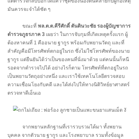
แต่ตำรวจกลับบอกได้แค่ว่าชุดของน้องตนคล้ายกับผู้ก่อเหตุ
มันควรจะจำได้ชัด ๆ
ขณะที่
พล.ต.ต.คีรีศักดิ์ ตันตินวะชัย รองผู้บัญชาการ
ตำรวจภูธรภาค 3
เผยว่า ในการจับกุมที่เกิดเหตุครั้งแรก ผู้
ต้องหาคนที่ 1 คืออนาย ฐากูร พร้อมกับพยานวัตถุ และที่
สำคัญคือมีโทรศัพท์ตกอยู่ในรถ ซึ่งไม่ใช่โทรศัพท์ของนาย
ฐากูร แต่ยืนยันได้ว่าเป็นของคนที่นั่งมาด้วย แต่คนนั้นก็หนี
รอดจากตำรวจไปได้ อย่างไรก็ตาม โทรศัพท์ที่ตกอยู่ในรถ
เป็นพยานวัตถุอย่างหนึ่ง และเราใช้เทคโนโลยีตรวจสอบ
ความเชื่อมโยงกับคดี และได้ส่งไปให้ทางนิติวิทย์ยาศาสตร์
ตรวจหาดีเอ็นเอ
จากพยานหลักฐานที่เรารวบรวมได้มา ทั้งพยาน
บุคคล จากตัวนาย ฐากูร และโรงพยาบาล รวมทั้งข้อมูล