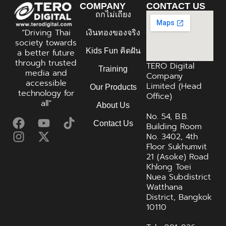
COMPANY
CONTACT US
ถกไม่เถียง
“Driving Thai
เงินทองของจริง
society towards
Kids Fun คิดฝัน
a better future
through trusted
TERO Digital
Training
media and
Company
accessible
Limited (Head
Our Products
technology for
Office)
all”
About Us
No. 54, B.B.
Contact Us
Building Room
No. 3402, 4th
Floor Sukhumvit
21 (Asoke) Road
Khlong Toei
Nuea Subdistrict
Watthana
District, Bangkok
10110