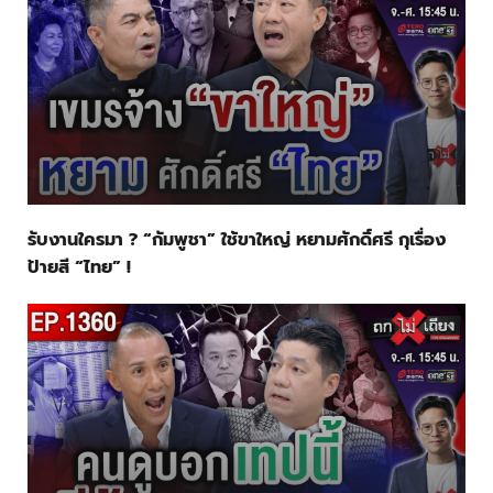
รับงานใครมา ? “กัมพูชา” ใช้ขาใหญ่ หยามศักดิ์ศรี กุเรื่อง
ป้ายสี “ไทย” !