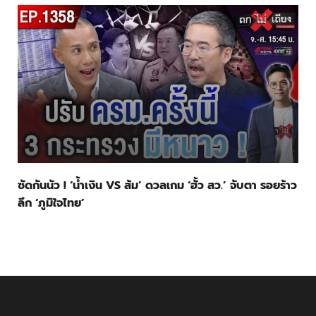
ซัดกันนัว ! ‘น้ำเงิน VS ส้ม’ ดวลเกม ‘ฮั้ว สว.’ จับตา รอยร้าว
ลึก ‘ภูมิใจไทย’