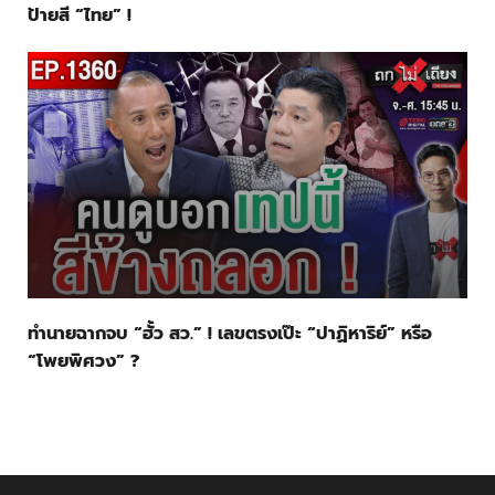
ป้ายสี “ไทย” !
ทำนายฉากจบ “ฮั้ว สว.” ! เลขตรงเป๊ะ “ปาฏิหาริย์” หรือ
“โพยพิศวง” ?