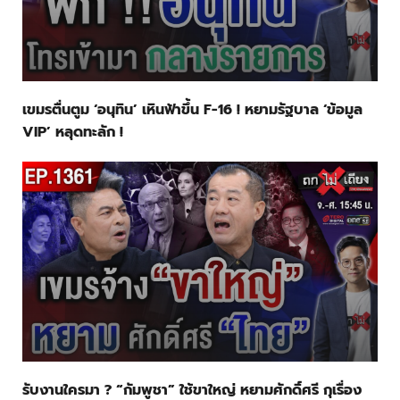
เขมรตื่นตูม ‘อนุทิน’ เหินฟ้าขึ้น F-16 ! หยามรัฐบาล ‘ข้อมูล
VIP’ หลุดทะลัก !
รับงานใครมา ? “กัมพูชา” ใช้ขาใหญ่ หยามศักดิ์ศรี กุเรื่อง