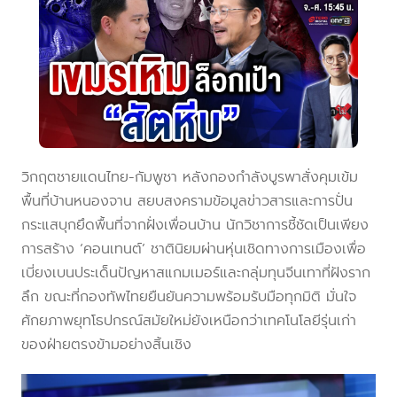
วิกฤตชายแดนไทย-กัมพูชา หลังกองกำลังบูรพาสั่งคุมเข้ม
พื้นที่บ้านหนองจาน สยบสงครามข้อมูลข่าวสารและการปั่น
กระแสบุกยึดพื้นที่จากฝั่งเพื่อนบ้าน นักวิชาการชี้ชัดเป็นเพียง
การสร้าง ‘คอนเทนต์’ ชาตินิยมผ่านหุ่นเชิดทางการเมืองเพื่อ
เบี่ยงเบนประเด็นปัญหาสแกมเมอร์และกลุ่มทุนจีนเทาที่ฝังราก
ลึก ขณะที่กองทัพไทยยืนยันความพร้อมรับมือทุกมิติ มั่นใจ
ศักยภาพยุทโธปกรณ์สมัยใหม่ยังเหนือกว่าเทคโนโลยีรุ่นเก่า
ของฝ่ายตรงข้ามอย่างสิ้นเชิง