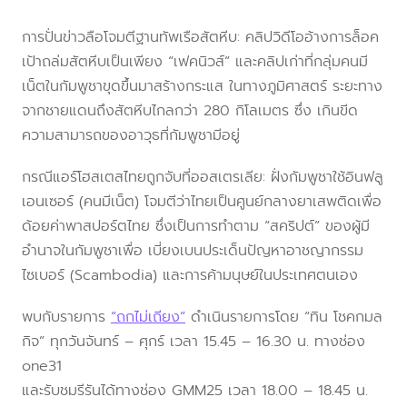
การปั่นข่าวลือโจมตีฐานทัพเรือสัตหีบ: คลิปวิดีโออ้างการล็อค
เป้าถล่มสัตหีบเป็นเพียง “เฟคนิวส์” และคลิปเก่าที่กลุ่มคนมี
เน็ตในกัมพูชาขุดขึ้นมาสร้างกระแส ในทางภูมิศาสตร์ ระยะทาง
จากชายแดนถึงสัตหีบไกลกว่า 280 กิโลเมตร ซึ่ง เกินขีด
ความสามารถของอาวุธที่กัมพูชามีอยู่
กรณีแอร์โฮสเตสไทยถูกจับที่ออสเตรเลีย: ฝั่งกัมพูชาใช้อินฟลู
เอนเซอร์ (คนมีเน็ต) โจมตีว่าไทยเป็นศูนย์กลางยาเสพติดเพื่อ
ด้อยค่าพาสปอร์ตไทย ซึ่งเป็นการทำตาม “สคริปต์” ของผู้มี
อำนาจในกัมพูชาเพื่อ เบี่ยงเบนประเด็นปัญหาอาชญากรรม
ไซเบอร์ (Scambodia) และการค้ามนุษย์ในประเทศตนเอง
พบกับรายการ
“ถกไม่เถียง”
ดำเนินรายการโดย “ทิน โชคกมล
กิจ” ทุกวันจันทร์ – ศุกร์ เวลา 15.45 – 16.30 น. ทางช่อง
one31
และรับชมรีรันได้ทางช่อง GMM25 เวลา 18.00 – 18.45 น.