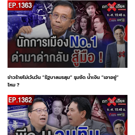
ข่าวร้ายไม่เว้นวัน “รัฐบาลมรสุม” รุมซัด น้ำเงิน “เอาอยู่”
ไหม ?