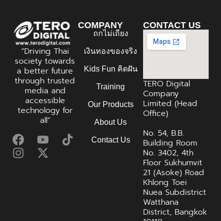
COMPANY
CONTACT US
ถกไม่เถียง
“Driving Thai
เงินทองของจริง
society towards
Kids Fun คิดฝัน
a better future
through trusted
TERO Digital
Training
media and
Company
accessible
Limited (Head
Our Products
technology for
Office)
all”
About Us
No. 54, B.B.
Contact Us
Building Room
No. 3402, 4th
Floor Sukhumvit
21 (Asoke) Road
Khlong Toei
Nuea Subdistrict
Watthana
District, Bangkok