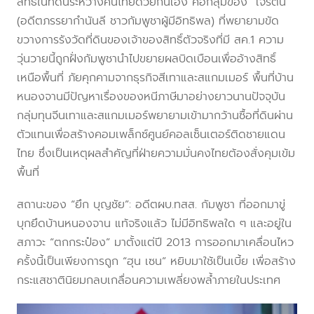
สิทธิ์ในที่ดินระหว่างคนไทยด้วยกันเอง คือกลุ่มของ “เจ๊รัตน์”
(อดีตภรรยากำนันลี ชาวกัมพูชาผู้มีอิทธิพล) ที่พยายามขัด
ขวางการรังวัดที่ดินของเจ้าของสิทธิ์ตัวจริงที่มี สค.1 ความ
วุ่นวายนี้ถูกฝั่งกัมพูชานำไปขยายผลบิดเบือนเพื่ออ้างสิทธิ์
เหนือพื้นที่ ภัยคุกคามจากธุรกิจสีเทาและสแกมเมอร์ พื้นที่บ้าน
หนองจานมีปัญหาเรื่องของหนีภาษีมาอย่างยาวนานปัจจุบัน
กลุ่มทุนจีนเทาและสแกมเมอร์พยายามเข้ามากว้านซื้อที่ดินผ่าน
ตัวแทนเพื่อสร้างคอมเพล็กซ์ศูนย์คอลเซ็นเตอร์ติดชายแดน
ไทย ซึ่งเป็นเหตุผลสำคัญที่ฝ่ายความมั่นคงไทยต้องสั่งคุมเข้ม
พื้นที่
สถานะของ “ยึก บุญชัย”: อดีตผบ.ทสส. กัมพูชา ที่ออกมาขู่
บุกยึดบ้านหนองจาน แท้จริงแล้ว ไม่มีอิทธิพลใด ๆ และอยู่ใน
สภาวะ “ตกกระป๋อง” มาตั้งแต่ปี 2013 การออกมาเคลื่อนไหว
ครั้งนี้เป็นเพียงการถูก “ฮุน เซน” หยิบมาใช้เป็นเบี้ย เพื่อสร้าง
กระแสชาตินิยมกลบเกลื่อนความเพลี่ยงพล้ำภายในประเทศ