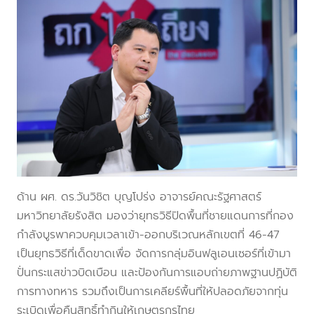
ด้าน ผศ. ดร.วันวิชิต บุญโปร่ง อาจารย์คณะรัฐศาสตร์
มหาวิทยาลัยรังสิต มองว่ายุทธวิธีปิดพื้นที่ชายแดนการที่กอง
กำลังบูรพาควบคุมเวลาเข้า-ออกบริเวณหลักเขตที่ 46-47
เป็นยุทธวิธีที่เด็ดขาดเพื่อ จัดการกลุ่มอินฟลูเอนเซอร์ที่เข้ามา
ปั่นกระแสข่าวบิดเบือน และป้องกันการแอบถ่ายภาพฐานปฏิบัติ
การทางทหาร รวมถึงเป็นการเคลียร์พื้นที่ให้ปลอดภัยจากทุ่น
ระเบิดเพื่อคืนสิทธิ์ทำกินให้เกษตรกรไทย