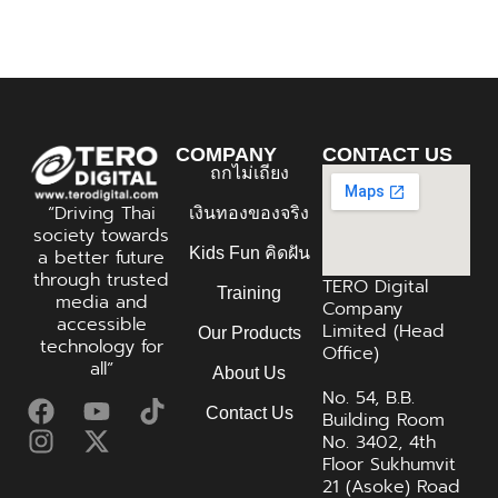
COMPANY
CONTACT US
ถกไม่เถียง
“Driving Thai
เงินทองของจริง
society towards
Kids Fun คิดฝัน
a better future
through trusted
TERO Digital
Training
media and
Company
accessible
Limited (Head
Our Products
technology for
Office)
all”
About Us
No. 54, B.B.
Contact Us
Building Room
No. 3402, 4th
Floor Sukhumvit
21 (Asoke) Road