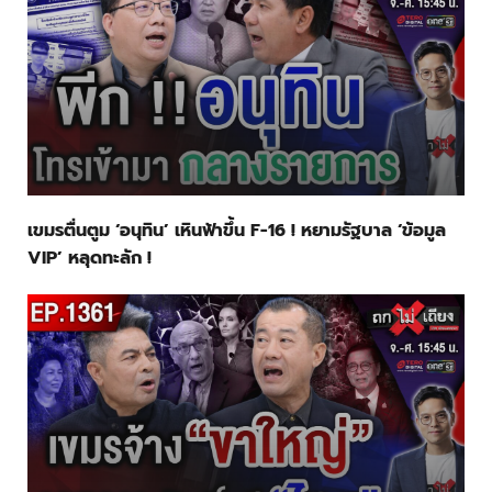
เขมรตื่นตูม ‘อนุทิน’ เหินฟ้าขึ้น F-16 ! หยามรัฐบาล ‘ข้อมูล
VIP’ หลุดทะลัก !