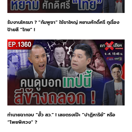
รับงานใครมา ? “กัมพูชา” ใช้ขาใหญ่ หยามศักดิ์ศรี กุเรื่อง
ป้ายสี “ไทย” !
ทำนายฉากจบ “ฮั้ว สว.” ! เลขตรงเป๊ะ “ปาฏิหาริย์” หรือ
“โพยพิศวง” ?