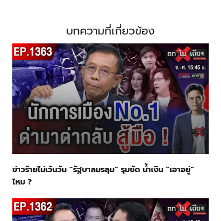
บทความที่เกี่ยวข้อง
ข่าวร้ายไม่เว้นวัน “รัฐบาลมรสุม” รุมซัด น้ำเงิน “เอาอยู่”
ไหม ?