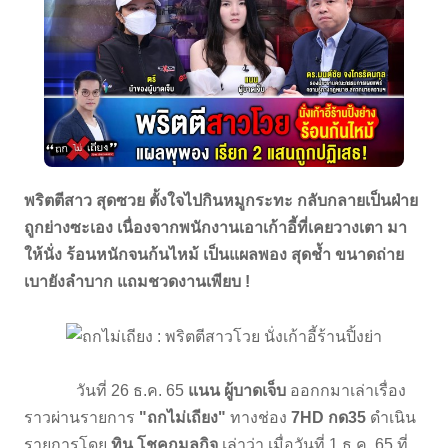
พริตตีสาว สุดซวย ตั้งใจไปกินหมูกระทะ กลับกลายเป็นฝ่าย
ถูกย่างซะเอง เนื่องจากพนักงานเอาเก้าอี้ที่เคยวางเตา มา
ให้นั่ง ร้อนหนักจนก้นไหม้ เป็นแผลพอง สุดช้ำ ขนาดถ่าย
เบายังลำบาก แถมชวดงานเพียบ !
วันที่ 26 ธ.ค. 65
แนน ผู้บาดเจ็บ
ออกกมาเล่าเรื่อง
ราวผ่านรายการ
"ถกไม่เถียง"
ทางช่อง
7HD กด35
ดำเนิน
รายการโดย
ทิน โชคกมลกิจ
เล่าว่า เมื่อวันที่ 1 ธ.ค. 65 ที่