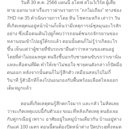
วันที่ 30 ต.ค. 2566 แดนนี่ อโดฟ สโนว์เวิร์ด ผู้เสีย
หาย ออกมาเล่าเรื่องราวผ่านรายการ "ถกไม่เถียง" ทางช่อง
7HD กด 35 ดำเนินรายการโดย ทิน โชคกมลกิจ เล่าว่า วัน
ที่เกิดเหตุตนอยู่หน้าบ้านก็เห็นว่ามีเหตุการณ์ชุลมุนอะไรสัก
อย่าง ซึ่งเมื่อตนเดินไปดูก็พบว่ารถยนต์ชนรถจักรยานของ
หลานจนเข้าไปอยู่ใต้รถแล้ว ตอนนั้นตนก็ไม่รู้ว่าเกิดอะไร
ขึ้น เห็นแต่ว่าผู้ชายที่ขับรถเขายืนด่าว่าหลานของตนอยู่
โดยที่ด่าไม่ยอมหยุด ตนจึงชี้บอกกับชายคนขับรถว่าเขานั่น
แหละคือคนที่ผิด ทำให้เขาไม่พอใจ ชายคนดังกล่าวก็ปัดมือ
ตนออก หลังจากนั้นตนก็ไม่รู้สึกตัว เหมือนสลบไปไม่กี่
วินาที รู้ตัวอีกทีก็ลงไปนอนกองกับพื้นพร้อมเลือดไหลออก
เต็มจมูกแล้ว
ตอนที่เกิดเหตุตนรู้สึกตกใจมาก และกลัว ไม่คิดเลย
ว่าจะเกิดเหตุแบบนี้กับตัวเอง ขณะที่หลังเกิดเหตุ ตนยังเจอ
กับคู่กรณีอยู่ เพราะ อาศัยอยู่ในหมู่บ้านเดียวกัน บ้านอยู่ห่าง
กันแค่ 100 เมตร ตอนนี้ตนต้องปิดหน้าต่าง ปิดประตูทั้งหมด