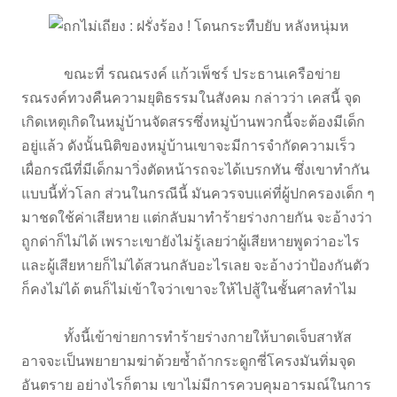
ขณะที่ รณณรงค์ แก้วเพ็ชร์ ประธานเครือข่าย
รณรงค์ทวงคืนความยุติธรรมในสังคม กล่าวว่า เคสนี้ จุด
เกิดเหตุเกิดในหมู่บ้านจัดสรรซึ่งหมู่บ้านพวกนี้จะต้องมีเด็ก
อยู่แล้ว ดังนั้นนิติของหมู่บ้านเขาจะมีการจำกัดความเร็ว
เผื่อกรณีที่มีเด็กมาวิ่งตัดหน้ารถจะได้เบรกทัน ซึ่งเขาทำกัน
แบบนี้ทั่วโลก ส่วนในกรณีนี้ มันควรจบแค่ที่ผู้ปกครองเด็ก ๆ
มาชดใช้ค่าเสียหาย แต่กลับมาทำร้ายร่างกายกัน จะอ้างว่า
ถูกด่าก็ไม่ได้ เพราะเขายังไม่รู้เลยว่าผู้เสียหายพูดว่าอะไร
และผู้เสียหายก็ไม่ได้สวนกลับอะไรเลย จะอ้างว่าป้องกันตัว
ก็คงไม่ได้ ตนก็ไม่เข้าใจว่าเขาจะให้ไปสู้ในชั้นศาลทำไม
ทั้งนี้เข้าข่ายการทำร้ายร่างกายให้บาดเจ็บสาหัส
อาจจะเป็นพยายามฆ่าด้วยซ้ำถ้ากระดูกซี่โครงมันทิ่มจุด
อันตราย อย่างไรก็ตาม เขาไม่มีการควบคุมอารมณ์ในการ