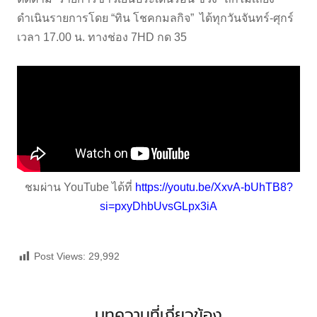
ดำเนินรายการโดย “ทิน โชคกมลกิจ” ได้ทุกวันจันทร์-ศุกร์
เวลา 17.00 น. ทางช่อง 7HD กด 35
ชมผ่าน YouTube ได้ที่
https://youtu.be/XxvA-bUhTB8?
si=pxyDhbUvsGLpx3iA
Post Views:
29,992
บทความที่เกี่ยวข้อง