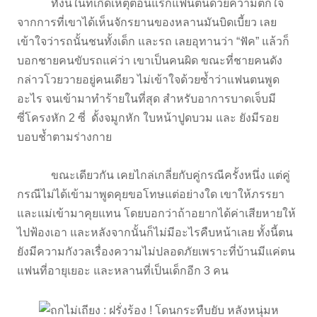
ทั้งนี้ในที่เกิดเหตุตอนแรกแฟนตนด้วยความตกใจ
จากการที่เขาได้เห็นจักรยานของหลานมันบิดเบี้ยว เลย
เข้าใจว่ารถนั้นชนทั้งเด็ก และรถ เลยอุทานว่า “ฟัค” แล้วก็
บอกชายคนขับรถแค่ว่า เขาเป็นคนผิด ขณะที่ชายคนดัง
กล่าวโวยวายอยู่คนเดียว ไม่เข้าใจด้วยซ้ำว่าแฟนตนพูด
อะไร จนเข้ามาทำร้ายในที่สุด สำหรับอาการบาดเจ็บมี
ซี่โครงหัก 2 ซี่ ดั้งจมูกหัก ใบหน้าปูดบวม และ ยังมีรอย
บอบช้ำตามร่างกาย
ขณะเดียวกัน เคยไกล่เกลี่ยกับคู่กรณีครั้งหนึ่ง แต่คู่
กรณีไม่ได้เข้ามาพูดคุยขอโทษแต่อย่างใด เขาให้ภรรยา
และแม่เข้ามาคุยแทน โดยบอกว่าถ้าอยากได้ค่าเสียหายให้
ไปฟ้องเอา และหลังจากนั้นก็ไม่มีอะไรคืบหน้าเลย ทั้งนี้ตน
ยังมีความกังวลเรื่องความไม่ปลอดภัยเพราะที่บ้านมีแค่ตน
แฟนที่อายุเยอะ และหลานที่เป็นเด็กอีก 3 คน