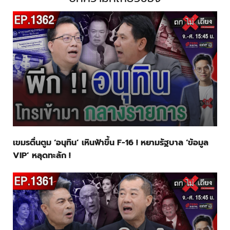
เขมรตื่นตูม ‘อนุทิน’ เหินฟ้าขึ้น F-16 ! หยามรัฐบาล ‘ข้อมูล
VIP’ หลุดทะลัก !