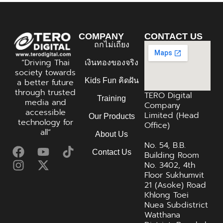
COMPANY
CONTACT US
ถกไม่เถียง
“Driving Thai
เงินทองของจริง
society towards
Kids Fun คิดฝัน
a better future
through trusted
TERO Digital
Training
media and
Company
accessible
Limited (Head
Our Products
technology for
Office)
all”
About Us
No. 54, B.B.
Contact Us
Building Room
No. 3402, 4th
Floor Sukhumvit
21 (Asoke) Road
Khlong Toei
Nuea Subdistrict
Watthana