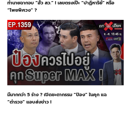
ทำนายฉากจบ “ฮั้ว สว.” ! เลขตรงเป๊ะ “ปาฏิหาริย์” หรือ
“โพยพิศวง” ?
มีมากกว่า 5 ร่าง ? เปิดชะตากรรม “ป๋อง” ในคุก แฉ
“ตำรวจ” แอบส่งข่าว !