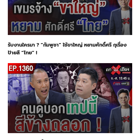
รับงานใครมา ? “กัมพูชา” ใช้ขาใหญ่ หยามศักดิ์ศรี กุเรื่อง
ป้ายสี “ไทย” !