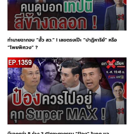
ทำนายฉากจบ “ฮั้ว สว.” ! เลขตรงเป๊ะ “ปาฏิหาริย์” หรือ
“โพยพิศวง” ?
มีมากกว่า 5 ร่าง ? เปิดชะตากรรม “ป๋อง” ในคุก แฉ