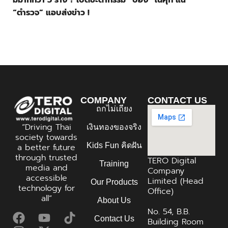
“ตำรวจ” แอบส่งข่าว !
COMPANY
CONTACT US
ถกไม่เถียง
“Driving Thai
เงินทองของจริง
society towards
Kids Fun คิดฝัน
a better future
through trusted
TERO Digital
Training
media and
Company
accessible
Limited (Head
Our Products
technology for
Office)
all”
About Us
No. 54, B.B.
Contact Us
Building Room