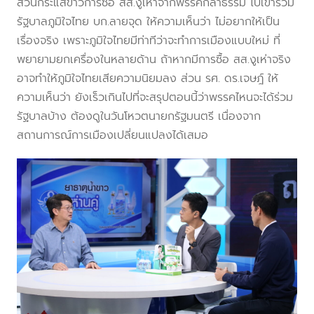
ส่วนกระแสข่าวการซื้อ สส.งูเห่าจากพรรคกล้าธรรม ไปเข้าร่วม
รัฐบาลภูมิใจไทย บก.ลายจุด ให้ความเห็นว่า ไม่อยากให้เป็น
เรื่องจริง เพราะภูมิใจไทยมีท่าทีว่าจะทำการเมืองแบบใหม่ ที่
พยายามยกเครื่องในหลายด้าน ถ้าหากมีการซื้อ สส.งูเห่าจริง
อาจทำให้ภูมิใจไทยเสียความนิยมลง ส่วน รศ. ดร.เจษฎ์ ให้
ความเห็นว่า ยังเร็วเกินไปที่จะสรุปตอนนี้ว่าพรรคไหนจะได้ร่วม
รัฐบาลบ้าง ต้องดูในวันโหวตนายกรัฐมนตรี เนื่องจาก
สถานการณ์การเมืองเปลี่ยนแปลงได้เสมอ