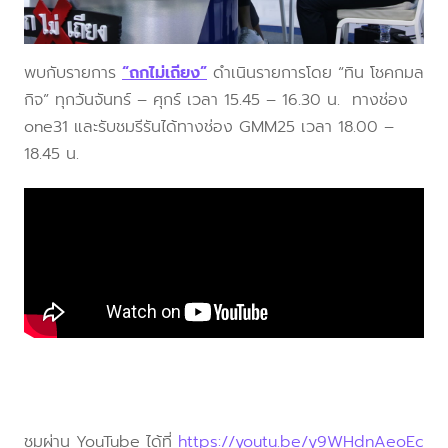
พบกับรายการ
“ถกไม่เถียง”
ดำเนินรายการโดย “ทิน โชคกมล
กิจ” ทุกวันจันทร์ – ศุกร์ เวลา 15.45 – 16.30 น. ทางช่อง
one31 และรับชมรีรันได้ทางช่อง GMM25 เวลา 18.00 –
18.45 น.
ชมผ่าน YouTube ได้ที่
https://youtu.be/y9WHdnAeoEc