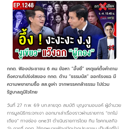
กกต. ฟ้องประชาชน 6 คน ข้อหา “อั้งยี่” เหตุแค่ตั้งคำถาม
ถึงความโปร่งใสของ กกต. ด้าน “ธรรมนัส” ออกโรงแฉ มี
ความพยายามซื้อ สส.งูเห่า จากพรรคกล้าธรรม ไปร่วม
รัฐบาลภูมิใจไทย
วันที่ 27 ก.พ. 69 บก.ลายจุด สมบัติ บุญงามอนงค์ ผู้อำนวย
การมูลนิธิกระจกเงา ออกมาเล่าเรื่องราวผ่านรายการ “ถกไม่
เถียง” ทางช่อง one31 ดำเนินรายการโดย ทิน โชคกมลกิจ
ว่า การที่ กกต. ใช้กฎหมายฟ้องปิดปากประชาชน เป็นสิ่งที่ไม่