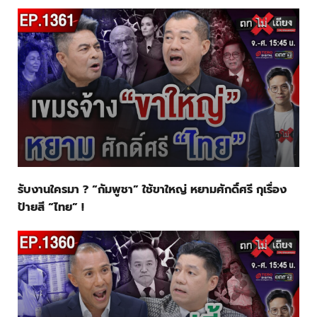
รับงานใครมา ? “กัมพูชา” ใช้ขาใหญ่ หยามศักดิ์ศรี กุเรื่อง
ป้ายสี “ไทย” !